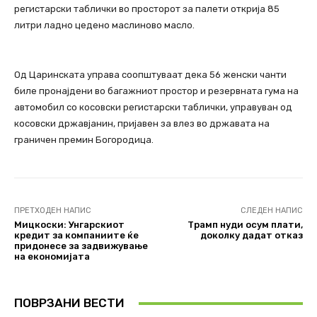
регистарски таблички во просторот за палети открија 85
литри ладно цедено маслиново масло.
Од Царинската управа соопштуваат дека 56 женски чанти
биле пронајдени во багажниот простор и резервната гума на
автомобил со косовски регистарски таблички, управуван од
косовски државјанин, пријавен за влез во државата на
граничен премин Богородица.
ПРЕТХОДЕН НАПИС
СЛЕДЕН НАПИС
Мицкоски: Унгарскиот
Трамп нуди осум плати,
кредит за компаниите ќе
доколку дадат отказ
придонесе за задвижување
на економијата
ПОВРЗАНИ ВЕСТИ