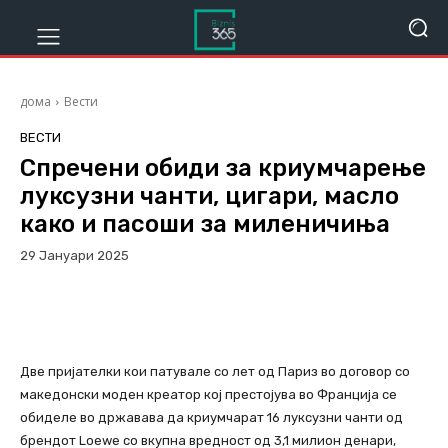
дома
Вести
ВЕСТИ
Спречени обиди за криумчарење
луксузни чанти, цигари, масло
како и пасоши за миленичиња
29 Јануари 2025
314
Viber
Facebook
Две пријателки кои патувале со лет од Париз во договор со
македонски моден креатор кој престојува во Франција се
обиделе во државава да криумчарат 16 луксузни чанти од
брендот Loewe со вкупна вредност од 3,1 милион денари,