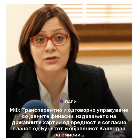
ПАРИ
МФ: Транспарентно и одговорно управуваме
со јавните финасии, издавањето на
државните хартии од вредност е согласно
планот од Буџетот и објавениот Календар
за емисии...