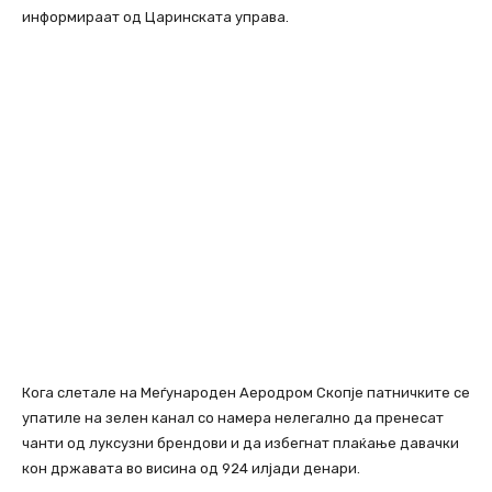
информираат од Царинската управа.
Кога слетале на Меѓународен Аеродром Скопје патничките се
упатиле на зелен канал со намера нелегално да пренесат
чанти од луксузни брендови и да избегнат плаќање давачки
кон државата во висина од 924 илјади денари.