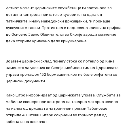
Истиот момент царинските службеници ги застанале за
детална контрола при што во куферите на една од
патничките, инаку македонски државјанки, ги пронаше
луксузните ташни. Против неа е поднесена кривична пријава
до Основно Јавно Обвинителство Скопје заради сомнение
дека сторила кривично дело криумчарење.
Во јавен царински склад помеѓу стока со потекло од Кина
наменета за увозник во Скопје, мобилен тим на Царинската
управа пронашол 132 бормашини, кои не биле опфатени со
царински документи.
Како штро информираат од царинската управа, Службата за
мобилни скенери при контрола на товарно моторно возило
на излез од државата на граничен премин Табановце
открила 40 штеки цигари сокриени во горниот дел од
кабината на влекачот.