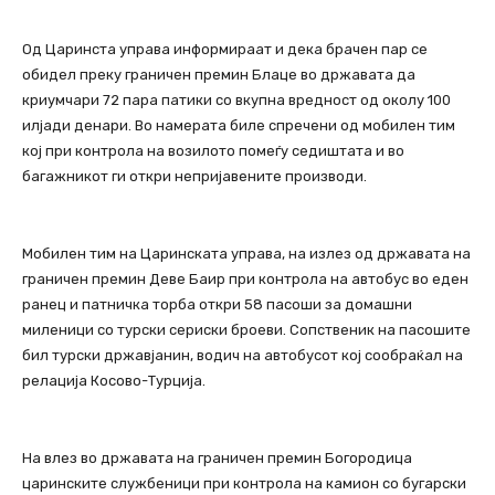
Од Царинста управа информираат и дека брачен пар се
обидел преку граничен премин Блаце во државата да
криумчари 72 пара патики со вкупна вредност од околу 100
илјади денари. Во намерата биле спречени од мобилен тим
кој при контрола на возилото помеѓу седиштата и во
багажникот ги откри непријавените производи.
Мобилен тим на Царинската управа, на излез од државата на
граничен премин Деве Баир при контрола на автобус во еден
ранец и патничка торба откри 58 пасоши за домашни
миленици со турски сериски броеви. Сопственик на пасошите
бил турски државјанин, водич на автобусот кој сообраќал на
релација Косово-Турција.
На влез во државата на граничен премин Богородица
царинските службеници при контрола на камион со бугарски