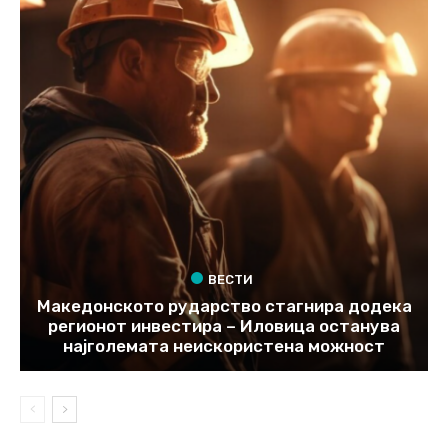
ВЕСТИ
Македонското рударство стагнира додека
регионот инвестира – Иловица останува
најголемата неискористена можност