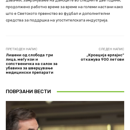
давачки, замрзнување на даноците во следните две години,
продолжено работно време за време на големи настани како
што е Светското првенство во фудбал и дополнителни
средства за поддршка на угостителската индустрија.
ПРЕТХОДЕН НАПИС
СЛЕДЕН НАПИС
Лишени од слобода три
„Кроација ерлајнс“
лица, меѓу кои и
откажува 900 летови
сопственичка на салон за
убавина за шверцување
медицински препарати
ПОВРЗАНИ ВЕСТИ