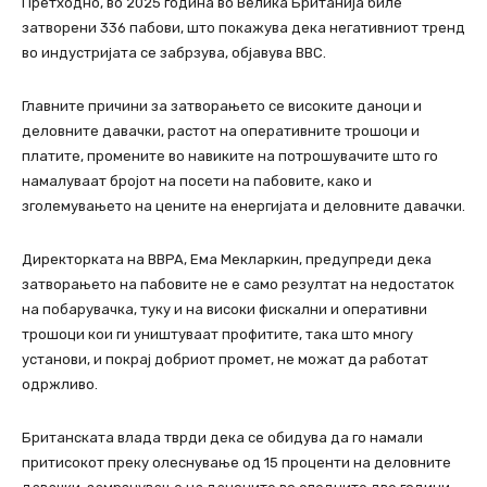
Претходно, во 2025 година во Велика Британија биле
затворени 336 пабови, што покажува дека негативниот тренд
во индустријата се забрзува, објавува BBC.
Главните причини за затворањето се високите даноци и
деловните давачки, растот на оперативните трошоци и
платите, промените во навиките на потрошувачите што го
намалуваат бројот на посети на пабовите, како и
зголемувањето на цените на енергијата и деловните давачки.
Директорката на BBPA, Ема Мекларкин, предупреди дека
затворањето на пабовите не е само резултат на недостаток
на побарувачка, туку и на високи фискални и оперативни
трошоци кои ги уништуваат профитите, така што многу
установи, и покрај добриот промет, не можат да работат
одржливо.
Британската влада тврди дека се обидува да го намали
притисокот преку олеснување од 15 проценти на деловните