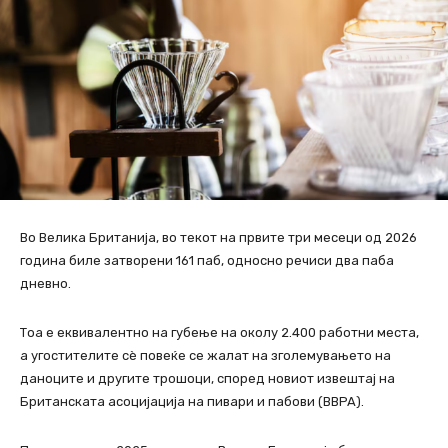
Во Велика Британија, во текот на првите три месеци од 2026
година биле затворени 161 паб, односно речиси два паба
дневно.
Тоа е еквивалентно на губење на околу 2.400 работни места,
а угостителите сè повеќе се жалат на зголемувањето на
даноците и другите трошоци, според новиот извештај на
Британската асоцијација на пивари и пабови (BBPA).