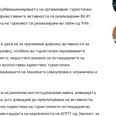
, субвенционирањето на организиран туристички
 промотивните активности се реализирани 86,41
а на туризмот се реализирани во обем од 9,96
 и дека не се преземени доволно активности за
развој, особено во туристички неразвиените
ието, недостига анализа за потенцијалите на
е воспоставен единствен туристички
единиците на локалната самоуправа е ограничена и
и на различни институционални нивоа, ревизијата
ја, што доведува до преклопување на активности,
сно користење на туристичките потенцијали во
ементацијата на надлежности на АППТ од Законот за