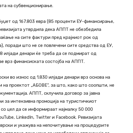
ата на субвенционирање.
буџет од 167.803 евра (85 проценти ЕУ-финансирање,
ревизијата утврдила дека АППТ не обезбедила
лаќање на сите фактури пред крајниот рок од
а), поради што не се повлечени сите средства од ЕУ,
8 илјади денари ќе треба да се подмират од
ае врз финансиската состојба на АППТ.
ки во износ од 1.830 илјади денари врз основа на
 на проектот „АБОВЕ“, за што, како што соопшти, не
кументација. АППТ, склучила договор за јавна
ари за интензивна промоција на туристичкиот
 со цел да се информираат најмалку 50 000
uTube, LinkedIn, Twitter и Facebook. Ревизијата
врски и укажува на непочитување на процедурите