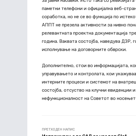
за јавни набавки. Исто така со ревизијата
паметни телефони и официјална веб-стран
соработка, но не се во функција по истеко
АППТ не презела активности за нивно по
релевантната проектна документација тре
година. Ваквата состојба, наведува ДЗР,
исполнување на договорните обврски.
Дополнително, стои во информацијата, к
управувањето и контролата, кои укажува
интерните процеси и системот на внатре
состојба, отсуство на клучни евиденции 
нефункционалност на Советот во носењет
ПРЕТХОДЕН НАПИС