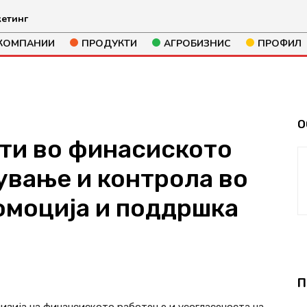
етинг
КОМПАНИИ
ПРОДУКТИ
АГРОБИЗНИС
ПРОФИЛ
О
сти во финасиското
ување и контрола во
омоција и поддршка
241
П