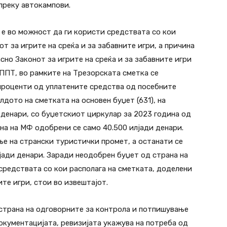
 преку автокампови.
 е во можност да ги користи средствата со кои
т за игрите на среќа и за забавните игри, а причина
сно Законот за игрите на среќа и за забавните игри
 АППТ, во рамките на Трезорската сметка се
проценти од уплатените средства од посебните
лдото на сметката на основен буџет (631), на
и денари, со буџетскиот циркулар за 2023 година од
на на МФ одобрени се само 40.500 илјади денари.
е на странски туристички промет, а останати се
јади денари. Заради неодобрен буџет од страна на
средствата со кои располага на сметката, доделени
ите игри, стои во извештајот.
страна на одговорните за контрола и потпишување
окументацијата, ревизијата укажува на потреба од