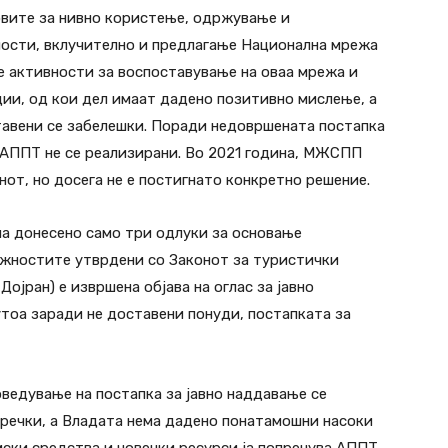
ловите за нивно користење, одржување и
ности, вклучително и предлагање Национална мрежа
се активности за воспоставување на оваа мрежа и
ии, од кои дел имаат дадено позитивно мислење, а
тавени се забелешки. Поради недовршената постапка
 АППТ не се реализирани. Во 2021 година, МЖСПП
нот, но досега не е постигнато конкретно решение.
а донесено само три одлуки за основање
ежностите утврдени со Законот за туристички
Дојран) е извршена објава на оглас за јавно
утоа заради не доставени понуди, постапката за
оведување на постапка за јавно наддавање се
речки, а Владата нема дадено понатамошни насоки