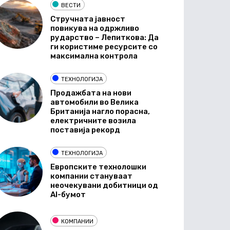
ВЕСТИ
Стручната јавност
повикува на одржливо
рударство – Лепиткова: Да
ги користиме ресурсите со
максимална контрола
ТЕХНОЛОГИЈА
Продажбата на нови
автомобили во Велика
Британија нагло порасна,
електричните возила
поставија рекорд
ТЕХНОЛОГИЈА
Европските технолошки
компании стануваат
неочекувани добитници од
AI-бумот
КОМПАНИИ