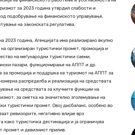
визија на финансиското работење и усогласеноста на
уризмот за 2023 година утврдил слабости и
 од подобрување на финансиското управување,
итување на законската регулатива.
на 2023 година, Агенцијата има реализирано вкупно
 на организиран туристички промет, промоција и
чество на меѓународни туристички саеми,
нски пазари, функционирање на АППТ и др.
а за промоција и поддршка на туризмот на АППТ за
номерна распределба и реализација на средствата
ување на средствата за клучните функции на
ризмот, за сметка на значително зголемување на
ки туристички промет. Овој дисбаланс, особено во
аат ревизорите, негативно влијае врз
 како туристичка дестинација и ја ограничува
т промет и девизниот прилив.