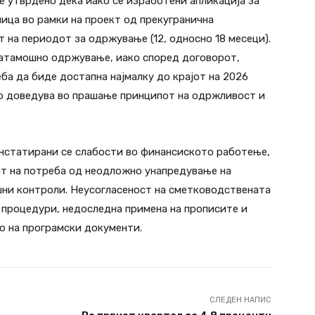
 е утврдено дека иако се изработени апликација за
ица во рамки на проект од прекугранична
т на периодот за одржување (12, односно 18 месеци).
натамошно одржување, иако според договорот,
ба да биде достапна најмалку до крајот на 2026
 го доведува во прашање принципот на одржливост и
онстатирани се слабости во финансиското работење,
ат на потреба од неодложно унапредување на
шни контроли. Неусогласеност на сметководствената
и процедури, недоследна примена на прописите и
о на програмски документи.
СЛЕДЕН НАПИС