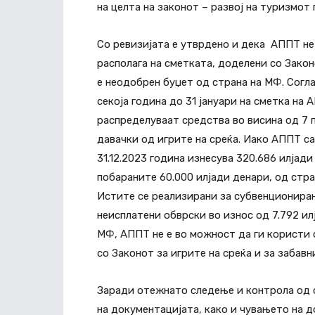
на целта на законот – развој на туризмот
Со ревизијата е утврдено и дека АППТ не
располага на сметката, доделени со Законо
е неодобрен буџет од страна на МФ. Согла
секоја година до 31 јануари на сметка на
распределуваат средства во висина од 7 
давачки од игрите на среќа. Иако АППТ са
31.12.2023 година изнесува 320.686 илјад
побараните 60.000 илјади денари, од стра
Истите се реализирани за субвенционирањ
неисплатени обврски во износ од 7.792 ил
МФ, АППТ не е во можност да ги користи 
со Законот за игрите на среќа и за забавн
Заради отежнато следење и контрола од 
на документацијата, како и чувањето на д