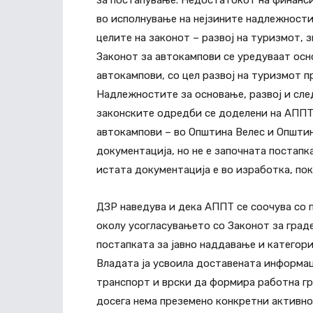
за постапување. Недостатокот на финанси
во исполнување на нејзините надлежности
целите на законот – развој на туризмот,
Законот за автокампови се уредуваат ос
автокампови, со цел развој на туризмот 
Надлежностите за основање, развој и сле
законските одредби се доделени на АППТ
автокампови – во Општина Велес и Општин
документација, но не е започната постапк
истата документација е во изработка, по
ДЗР наведува и дека АППТ се соочува со 
околу усогласувањето со Законот за гра
постапката за јавно наддавање и категори
Владата ја усвоила доставената информа
транспорт и врски да формира работна гру
досега нема преземено конкретни активно