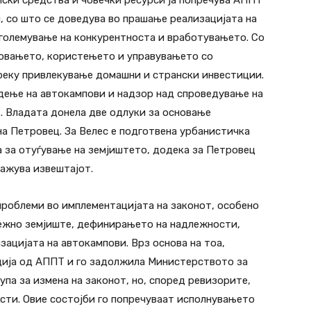
ски средства и човечки ресурси ја попречува АППТ
, со што се доведува во прашање реализацијата на
 зголемување на конкурентноста и вработувањето. Со
новањето, користењето и управувањето со
преку привлекување домашни и странски инвестиции.
дење на автокампови и надзор над спроведување на
. Владата донела две одлуки за основање
а Петровец. За Велес е подготвена урбанистичка
а за отуѓување на земјиштето, додека за Петровец
кажува извештајот.
проблеми во имплементацијата на законот, особено
дежно земјиште, дефинирањето на надлежности,
зацијата на автокампови. Врз основа на тоа,
ција од АППТ и го задолжила Министерството за
па за измена на законот, но, според ревизорите,
сти. Овие состојби го попречуваат исполнувањето