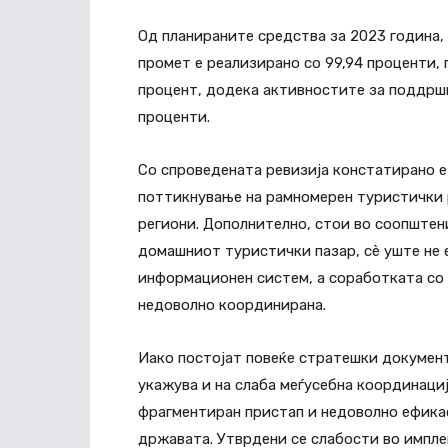
Од планираните средства за 2023 година
промет е реализирано со 99,94 проценти,
процент, додека активностите за поддршк
проценти.
Со спроведената ревизија констатирано е
поттикнување на рамномерен туристички 
региони. Дополнително, стои во соопштен
домашниот туристички пазар, сѐ уште не 
информационен систем, а соработката со 
недоволно координирана.
Иако постојат повеќе стратешки документ
укажува и на слаба меѓусебна координаци
фрагментиран пристап и недоволно ефика
државата. Утврдени се слабости во импл