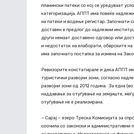
планински патеки со кој се уредуваат ус
категоризација. АППТ има повеќе надлеж
на патеки и водење регистар. Започнати 
доставен е предлог до надлежни институц
други немаат доставено одговор или дос
и недостаток на елаборати, обврските на
има започнато постапка за измена на Зако
Ревизорите констатирале и дека АППТ им
туристички развојни зони, согласно надл
развојни зони од 2012 година. За една (во 
наддавање за отуѓување на земјиште, меѓ
отуѓување не е реализирана.
– Сарај – езеро Треска Комисијата за спр
соочила со законски и административни п