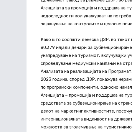
Државниот завод за ревизија (ДЗР) во ре
Агенцијата за промоција и поддршка на т
недоследности кои укажуваат на потреба
зајакнување на контролите и целосно поч
Како што соопшти денеска ДЗР, во текот 
80.379 илјади денари за субвенционирање
унапредување на туризмот, вклучувајќи у
спроведување медиумски кампањи на стра
Анализата на реализацијата на Програмат
2023 година, според ДЗР, покажува нерам
по програмски компоненти, односно намал
Агенцијата – промоција и поддршка на ту
средствата за субвенционирање на странс
делот на маркетинг активностите, посочув
интернационалната видливост на државата
можноста за зголемување на туристичкио