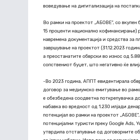
воведување на дигитализација на постапк
Во рамки на проектот „АБОВЕ“, со вкупен 
15 проценти национално кофинансирање) 
навремена документација и средства за п
завршување на проектот (31.12.2023 годин
а преостанатите обврски во износ од 5.88
сопствениот буџет, што негативно ќе влиј
-Во 2023 година, АППТ евидентирала обврс
договор за медиумско емитување во рамки
е обезбедена соодветна поткрепувачка до
набавка во вредност од 1.230 илјади ден
потенцијал во рамки на проектот „АБОВЕ“,
потенцијални туристи преку Google Ads, Yo
утврдила отстапување од договорните об