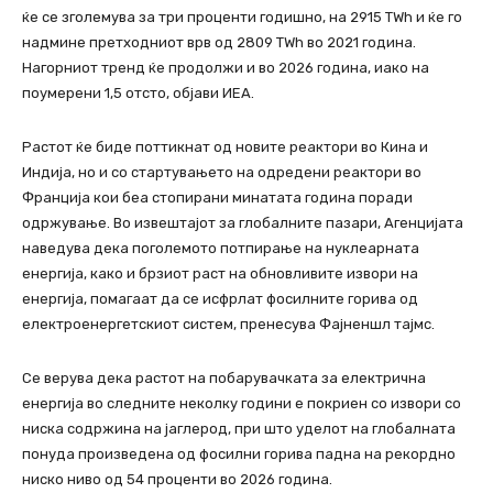
ќе се зголемува за три проценти годишно, на 2915 TWh и ќе го
надмине претходниот врв од 2809 TWh во 2021 година.
Нагорниот тренд ќе продолжи и во 2026 година, иако на
поумерени 1,5 отсто, објави ИЕА.
Растот ќе биде поттикнат од новите реактори во Кина и
Индија, но и со стартувањето на одредени реактори во
Франција кои беа стопирани минатата година поради
одржување. Во извештајот за глобалните пазари, Агенцијата
наведува дека поголемото потпирање на нуклеарната
енергија, како и брзиот раст на обновливите извори на
енергија, помагаат да се исфрлат фосилните горива од
електроенергетскиот систем, пренесува Фајненшл тајмс.
Се верува дека растот на побарувачката за електрична
енергија во следните неколку години е покриен со извори со
ниска содржина на јаглерод, при што уделот на глобалната
понуда произведена од фосилни горива падна на рекордно
ниско ниво од 54 проценти во 2026 година.