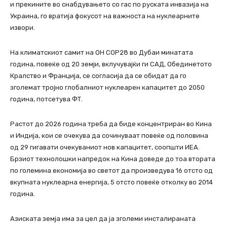
и прекините во снабдувањето со гас по руската инвазија на
Украина, го вратија фокусот на важноста на нуклеарните
извори.
На климатскиот самит на ОН COP28 во Дубаи минатата
година, повеќе од 20 земји, вклучувајќи ги САД, Обединетото
Кралство и Франција, се согласија да се обидат да го
зголемат тројно глобалниот нуклеарен капацитет до 2050
година, потсетува ФТ.
Растот до 2026 година треба да биде концентриран во Кина
и Индија, кои се очекува да сочинуваат повеќе од половина
од 29 гигавати очекуваниот нов капацитет, соопшти ИЕА.
Брзиот технолошки напредок на Кина доведе до тоа втората
по големина економија во светот да произведува 16 отсто од
вкупната нуклеарна енергија, 5 отсто повеќе отколку во 2014
година.
Азиската земја има за цел да ја зголеми инсталираната