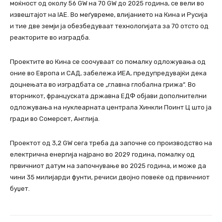
моќност од околу 56 GW на 70 GW до 2025 година, се вели во
извештајот на IAE. Во меѓувреме, влијанието на Кина и Русија
и тие две земји ја обезбедуваат технологијата за 70 отсто од
реакторите во изградба.
Проектите во Кина се соочуваат со помалку одложувања од
оние во Европа и САД, забележа ИЕА, предупредувајќи дека
доцнењата во изградбата се „главна глобална грижа“. Во
вторникот, француската државна ЕДФ објави дополнителни
одложувања на нуклеарната централа Хинкли Поинт Ц што ја
гради во Сомерсет, Англија.
Проектот од 3,2 GW сега треба да започне со производство на
електрична енергија најрано во 2029 година, помалку од
првичниот датум на започнување во 2025 година, и може да
чини 35 милијарди фунти, речиси двојно повеќе од првичниот
буџет.