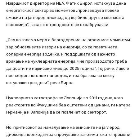
Извршниот директор на ИЕА, Фатих Бирол, истакнува дека
енергетскиот сектор во моментов „произведува повеќе
емисии на јаглерод диоксид од кој било друг во светската
економија“, така што трендовите се охрабрувачки.
„Ова во голема мера е благодарение на огромниот моментум
зад обновливите извори на енергија, со сè поевтината
соларна енергија водечка, и поддршката од важното
враќање на нуклеарната енергија, чие производство треба
да достигне највисоко ниво до 2025 година“. Тој рече. Иако е
неопходен поголем напредок, и тоа брз, ова се многу
ветувачки трендови“, рече Бирол.
Нуклеарната катастрофа во Јапонија во 2011 година, кога
реакторите во Фукушима беа оштетени од цунами, ги натера
Германија и Јапонија да се повлечат од секторот.
Но, притисокот за намалување на емисиите на јаглерод
диоксид, неопходни за спречување на климатските промени