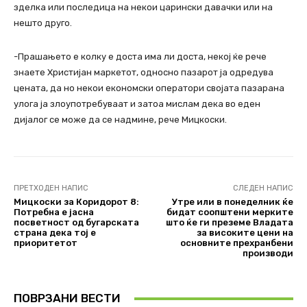
зделка или последица на некои царински давачки или на
нешто друго.
-Прашањето е колку е доста има ли доста, некој ќе рече
знаете Христијан маркетот, односно пазарот ја одредува
цената, да но некои економски оператори својата пазарана
улога ја злоупотребуваат и затоа мислам дека во еден
дијалог се може да се надмине, рече Мицкоски.
ПРЕТХОДЕН НАПИС
СЛЕДЕН НАПИС
Мицкоски за Коридорот 8:
Утре или в понеделник ќе
Потребна е јасна
бидат соопштени мерките
посветност од бугарската
што ќе ги преземе Владата
страна дека тој е
за високите цени на
приоритетот
основните прехранбени
производи
ПОВРЗАНИ ВЕСТИ