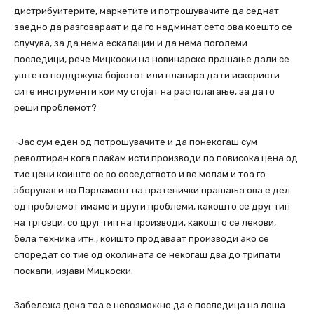
дистрибуитерите, маркетите и потрошувачите да седнат
заедно да разговараат и да го надминат сето ова коешто се
случува, за да нема ескалации и да нема поголеми
последици, рече Мицкоски на новинарско прашање дали се
уште го поддржува бојкотот или планира да ги искористи
сите инструменти кои му стојат на располагање, за да го
реши проблемот?
-Јас сум еден од потрошувачите и да понекогаш сум
револтиран кога плаќам исти производи по повисока цена од
тие цени коишто се во соседството и ве молам и тоа го
зборував и во Парламент на пратенички прашања ова е дел
од проблемот имаме и други проблеми, какошто се друг тип
на трговци, со друг тип на производи, какошто се лекови,
бела техника итн., коишто продаваат производи ако се
споредат со тие од околината се некогаш два до трипати
поскапи, изјави Мицкоски.
Забележа дека тоа е невозможно да е последица на лоша