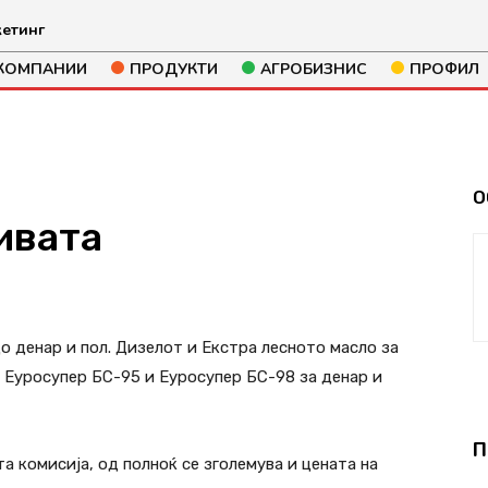
етинг
КОМПАНИИ
ПРОДУКТИ
АГРОБИЗНИС
ПРОФИЛ
О
ивата
317
о денар и пол. Дизелот и Екстра лесното масло за
а Еуросупер БС-95 и Еуросупер БС-98 за денар и
П
 комисија, од полноќ се зголемува и цената на