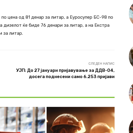
 по цена од 81 денар за литар, а Еуросупер БС-98 по
а дизелот ќе биде 76 денари за литар, а на Екстра
и за литар.
СЛЕДЕН НАПИС
УЈП: До 27 јануари пријавување за ДДВ-04,
досега поднесени само 6.253 пријави