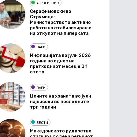
АГРОБИЗНИС
Серафимовски во
Струмица:
Министерството активно
работи на стабилизирање
на откупот на пиперката
ПАРИ
Инфлацијата во јули 2026
година во однос на
претходниот месец е 0,1
отсто
ПАРИ
Цените на храната во јули
највисоки во последните
три години
ВЕСТИ
Македонското рударство
стагнира додека регионот