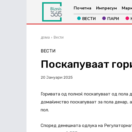
Почетна
Импресум
Марк
ВЕСТИ
ПАРИ
дома
Вести
ВЕСТИ
Поскапуваат гор
20 Јануари 2025
Горивата од полноќ поскапуваат од пола д
домаќинство поскапуваат за пола денар, 
пол.
Според денешната одлука на Регулаторната