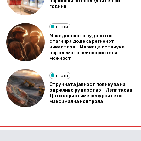
највисоки во последните три
години
ВЕСТИ
Македонското рударство
стагнира додека регионот
инвестира – Иловица останува
најголемата неискористена
можност
ВЕСТИ
Стручната јавност повикува на
одржливо рударство – Лепиткова:
Да ги користиме ресурсите со
максимална контрола