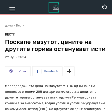
дома
Вести
ВЕСТИ
Поскапе мазутот, цените на
другите горива остануваат исти
29 Јуни 2024
637
Viber
Facebook
Малопродажната цена на Мазутот М-1 НС од синоќа на
полноќ се зголеми 208 денари за килограм, а цените на
другите горива остануваат исти, одлучи Регулаторната
комисија за енергетика, водни услуги и услуги за управување
со комунален отпад (РКЕ). Со одлуката се врши зголемување