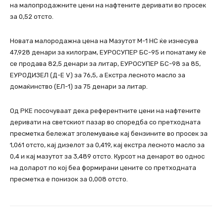
на малопродажните цени на нафтените деривати во просек
за 0,52 отсто.
Новата малородажна цена на Мазутот М-1 НС ќе изнесува
47,928 денари за килограм, ЕУРОСУПЕР БС-95 и понатаму ќе
се продава 82,5 денари за литар, ЕУРОСУПЕР БС-98 за 85,
ЕУРОДИЗЕЛ (Д-Е V) за 76,5, а Екстра лесното масло за
домаќинство (ЕЛ-1) за 75 денари за литар.
Од РКЕ посочуваат дека референтните цени на нафтените
деривати на светскиот пазар во споредба со претходната
пресметка бележат зголемување кај бензините во просек за
1,061 отсто, кај дизелот за 0,419, кај екстра лесното масло за
0,4 и кај мазутот за 3,489 отсто. Курсот на денарот во однос
на доларот по кој беа формирани цените со претходната
пресметка е понизок за 0,008 отсто.