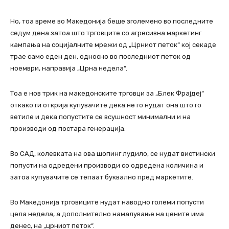
Но, тоа време во Македонија беше зголемено во последните
седум дена затоа што трговците со агресивна маркетинг
кампања на социјалните мрежи од „Црниот петок“ кој секаде
трае само еден ден, односно во последниот петок од
ноември, направија „Црна недела“.
Тоа е нов трик на македонските трговци за „Блек Фрајдеј“
откако ги открија купувачите дека не го нудат она што го
ветиле и дека попустите се всушност минимални и на
производи од постара генерација.
Во САД, колевката на ова шопинг лудило, се нудат вистински
попусти на одредени производи со одредена количина и
затоа купувачите се тепаат буквално пред маркетите.
Во Македонија трговиците нудат наводно големи попусти
цела недела, а дополнително намалување на цените има
денес, на „црниот петок“.