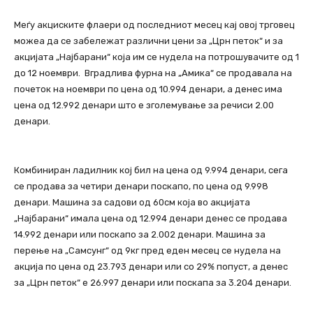
Меѓу акциските флаери од последниот месец кај овој трговец
можеа да се забележат различни цени за „Црн петок“ и за
акцијата „Најбарани“ која им се нудела на потрошувачите од 1
до 12 ноември. Вградлива фурна на „Амика“ се продавала на
почеток на ноември по цена од 10.994 денари, а денес има
цена од 12.992 денари што е зголемување за речиси 2.00
денари.
Комбиниран ладилник кој бил на цена од 9.994 денари, сега
се продава за четири денари поскапо, по цена од 9.998
денари. Машина за садови од 60см која во акцијата
„Најбарани“ имала цена од 12.994 денари денес се продава
14.992 денари или поскапо за 2.002 денари. Машина за
перење на „Самсунг“ од 9кг пред еден месец се нудела на
акција по цена од 23.793 денари или со 29% попуст, а денес
за „Црн петок“ е 26.997 денари или поскапа за 3.204 денари.