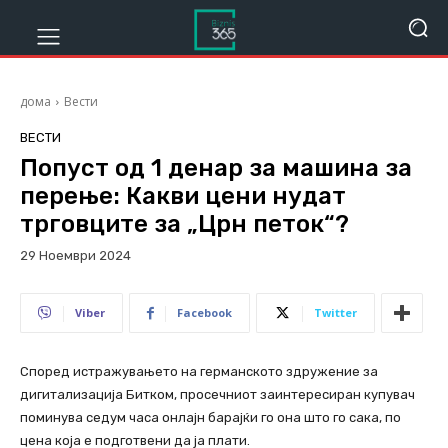
дома
Вести
ВЕСТИ
Попуст од 1 денар за машина за
перење: Какви цени нудат
трговците за „Црн петок“?
29 Ноември 2024
1792
Viber
Facebook
Twitter
Според истражувањето на германското здружение за
дигитализација Битком, просечниот заинтересиран купувач
поминува седум часа онлајн барајќи го она што го сака, по
цена која е подготвени да ја плати.