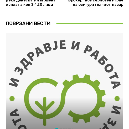
дека денеска е извршена
Брокер“ нов сериозен играч
исплата кон 3 420 лица
на осигурителниот пазар
ПОВРЗАНИ ВЕСТИ