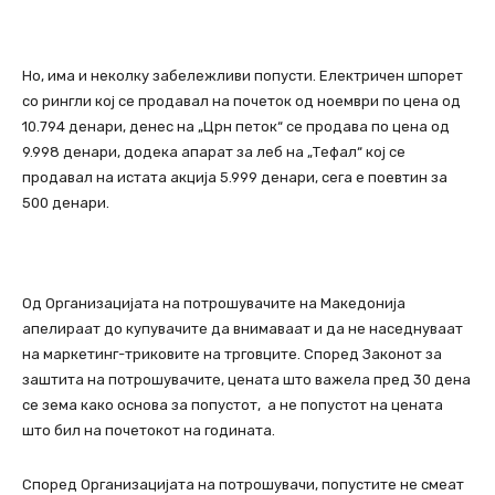
Но, има и неколку забележливи попусти. Електричен шпорет
со рингли кој се продавал на почеток од ноември по цена од
10.794 денари, денес на „Црн петок“ се продава по цена од
9.998 денари, додека апарат за леб на „Тефал“ кој се
продавал на истата акција 5.999 денари, сега е поевтин за
500 денари.
Од Организацијата на потрошувачите на Македонија
апелираат до купувачите да внимаваат и да не наседнуваат
на маркетинг-триковите на трговците. Според Законот за
заштита на потрошувачите, цената што важела пред 30 дена
се зема како основа за попустот, а не попустот на цената
што бил на почетокот на годината.
Според Организацијата на потрошувачи, попустите не смеат