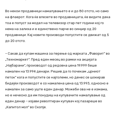
Во некои продавници намалувањето е и до 80 отсто, но само
на флаерот. Кога ќе влезете во продавницата, ќе видите дека
тоа е попуст за модел на телевизор стар пет години кој го
нема на залиха и е единствено парче во синџир од 20
продавници. Кај новите производи попустите се движат од 5
до 20 отсто.
– Сакав да купам машина за перење од марката „Фаворит“ во
„Техномаркет“. Пред еден месец во рамки на акцијата
„Најбарани“, производот од редовна цена 19.999 беше
намален на 13.994 денари. Решив да го почекам „црниот
петок“ кога и попустите се најголеми, но денес се шокирав
бидејќи производот е со намалена цена од 13.993, односно е
намален за само уште еден денар. Можеби ова не е измама,
но е нечесно да им понудиш на купувачите намалување од
еден денар – изјави револтиран купувач кој пазареше во
„Капитол мол“ во Скопје.