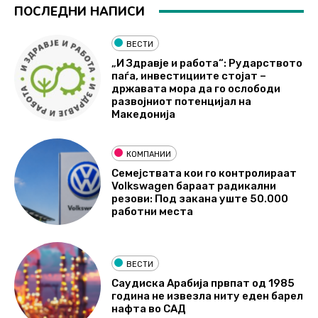
ПОСЛЕДНИ НАПИСИ
ВЕСТИ
„И Здравје и работа“: Рударството
паѓа, инвестициите стојат –
државата мора да го ослободи
развојниот потенцијал на
Македонија
КОМПАНИИ
Семејствата кои го контролираат
Volkswagen бараат радикални
резови: Под закана уште 50.000
работни места
ВЕСТИ
Саудиска Арабија првпат од 1985
година не извезла ниту еден барел
нафта во САД