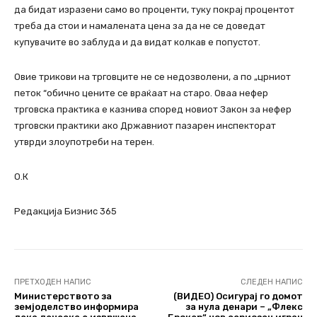
да бидат изразени само во проценти, туку покрај процентот
треба да стои и намалената цена за да не се доведат
купувачите во заблуда и да видат колкав е попустот.
Овие трикови на трговците не се недозволени, а по „црниот
петок “обично цените се враќаат на старо. Оваа нефер
трговска практика е казнива според новиот Закон за нефер
трговски практики ако Државниот пазарен инспекторат
утврди злоупотреби на терен.
О.К
Редакција Бизнис 365
ПРЕТХОДЕН НАПИС
СЛЕДЕН НАПИС
Министерството за
(ВИДЕО) Oсигурај го домот
земјоделство информира
за нула денари – „Флекс