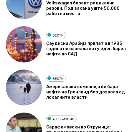
Volkswagen бараат радикални
резови: Под закана уште 50.000
работни места
ВЕСТИ
Саудиска Арабија првпат од 1985
година не извезла ниту еден барел
нафта во САД
ВЕСТИ
Американска компанија ќе бара
нафта на Гренланд без дозвола од
локалните власти
АГРОБИЗНИС
Серафимовски во Струмица: