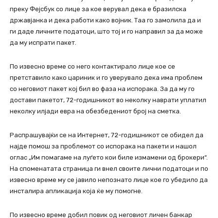
преку Фејсбук со лице за кое верувал дека е бразилска
државјанка и дека работи како војник. Таа го замолила да и
ги даде личните податоци, што тој и го направил за да може
да му испрати пакет.
По извесно време со него контактирало лице кое се
претставило како цариник и го уверувало дека има проблем
со неговиот пакет кој бил во фаза на испорака. За да му го
достави пакетот, 72-годишникот во неколку наврати уплатил
неколку илјади евра на обезбедениот број на сметка.
Распрашувајќи се на Интернет, 72-годишникот се обидел да
најде помош за проблемот со испорака на пакети и нашол
оглас „Им помагаме на луѓето кои биле измамени од брокери“.
На споменатата страница ги внел своите лични податоци и по
извесно време му се јавило непознато лице кое го убедило да
инсталира апликација која ќе му помогне.
По извесно време добил повик од неговиот личен банкар