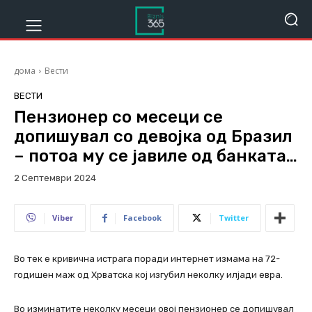
дома
Вести
ВЕСТИ
Пензионер со месеци се
допишувал со девојка од Бразил
– потоа му се јавиле од банката…
2 Септември 2024
574
Viber
Facebook
Twitter
Во тек е кривична истрага поради интернет измама на 72-
годишен маж од Хрватска кој изгубил неколку илјади евра.
Во изминатите неколку месеци овој пензионер се допишувал