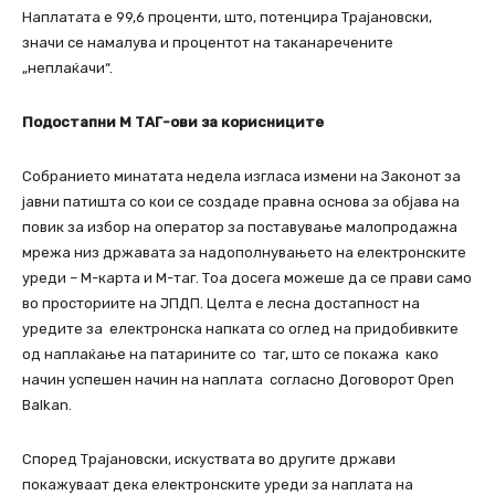
Наплатата е 99,6 проценти, што, потенцира Трајановски,
значи се намалува и процентот на таканаречените
„неплаќачи“.
Подостапни М ТАГ-ови за корисниците
Собранието минатата недела изгласа измени на Законот за
јавни патишта со кои се создаде правна основа за објава на
повик за избор на оператор за поставување малопродажна
мрежа низ државата за надополнувањето на електронските
уреди – М-карта и М-таг. Тоа досега можеше да се прави само
во просториите на ЈПДП. Целта е лесна достапност на
уредите за електронска напката со оглед на придобивките
од наплаќање на патарините со таг, што се покажа како
начин успешен начин на наплата согласно Договорот Open
Balkan.
Според Трајановски, искуствата во другите држави
покажуваат дека електронските уреди за наплата на