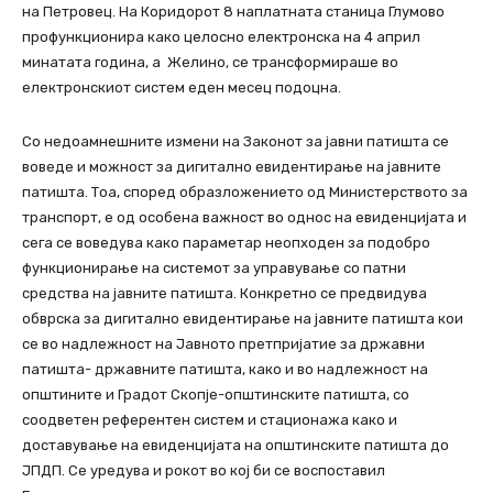
на Петровец.
На Коридорот 8 наплатната станица Глумово
профункционира како целосно електронска на 4 април
минатата година, а Желино, се трансформираше во
електронскиот систем еден месец подоцна.
Со недоамнешните измени на Законот за јавни патишта се
воведе и можност за дигитално евидентирање на јавните
патишта. Тоа, според образложението од Министерството за
транспорт, е од особена важност во однос на евиденцијата и
сега се воведува како параметар неопходен за подобро
функционирање на системот за управување со патни
средства на јавните патишта. Конкретно се предвидува
обврска за дигитално евидентирање на јавните патишта кои
се во надлежност на Јавното претпријатие за државни
патишта- државните патишта, како и во надлежност на
општините и Градот Скопје-општинските патишта, со
соодветен референтен систем и стационажа како и
доставување на евиденцијата на општинските патишта до
ЈПДП. Се уредува и рокот во кој би се воспоставил