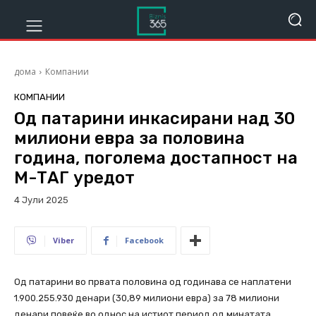
дома
Компании
КОМПАНИИ
Од патарини инкасирани над 30
милиони евра за половина
година, поголема достапност на
М-ТАГ уредот
4 Јули 2025
337
Viber
Facebook
Од патарини во првата половина од годинава се наплатени
1.900.255.930 денари (30,89 милиони евра) за 78 милиони
денари повеќе во однос на истиот период од минатата