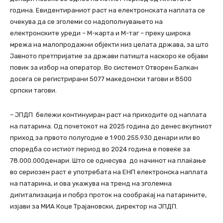
година. Евидентираниот раст на електронската наплата се
очекува да се зголеми со надополнувањето на
електронските уреди – М-карта и М-таг – преку широка
мрежа на малопродажни објекти низ целата држава, за што
Јавното претпријатие за држави патишта наскоро ќе објави
повик за избор на оператор. Во системот Отворен Балкан
досега се регистрирани 5077 македонски тагови и 8500
српски тагови.
– ЈПДП бележи континуиран раст на приходите од наплата
на патарина. Од почетокот на 2025 година до денес вкупниот
приход за првото полугодие е 1.900.255.930 денари или во
споредба со истиот период во 2024 година е повеќе за
78.000.000денари. Што се однесува до начинот на плаќање
во сериозен раст е употребата на ЕНП електронска наплата
на патарина, и ова укажува на тренд на зголемна
дигитализација и побрз проток на сообраќај на патарините,
изјави за МИА Коце Трајановски, директор на ЈПДП.