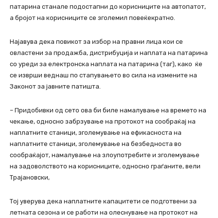
патарина станале подостапни до корисниците на автопатот,
а бројот на корисниците се зголемил повеќекратно.
Најавува дека повикот за избор на правни лица кои се
овластени за продажба, дистрибуција и наплата на патарина
со уреди за електронска наплата на патарина (таг), како ќе
се изврши веднаш по стапувањето во сила на измените на
Законот за јавните патишта.
– Придобивки од сето ова би биле намалување на времето на
чекање, односно забрзување на протокот на сообраќај на
наплатните станици, зголемување на ефикасноста на
наплатните станици, зголемување на безбедноста во
сообраќајот, намалување на злоупотребите и зголемување
на задоволството на корисниците, односно граѓаните, вели
Трајановски,
Тој уверува дека наплатните капацитети се подготвени за
летната сезона и се работи на олеснување на протокот на