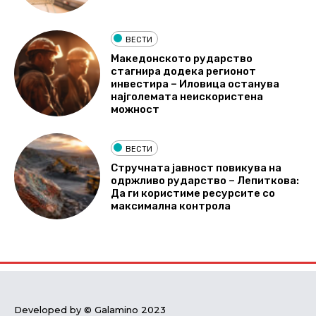
ВЕСТИ
Македонското рударство
стагнира додека регионот
инвестира – Иловица останува
најголемата неискористена
можност
ВЕСТИ
Стручната јавност повикува на
одржливо рударство – Лепиткова:
Да ги користиме ресурсите со
максимална контрола
Developed by © Galamino 2023