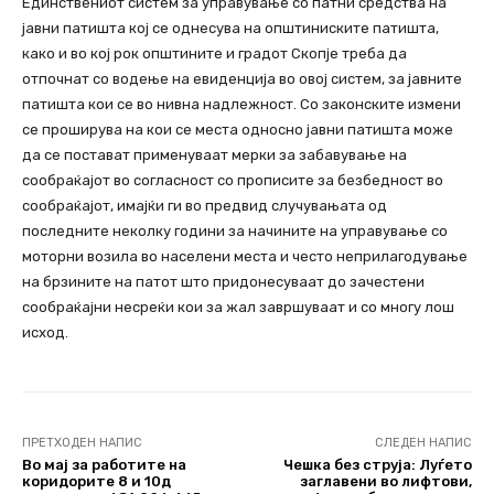
Единствениот систем за управување со патни средства на
јавни патишта кој се однесува на општиниските патишта,
како и во кој рок општините и градот Скопје треба да
отпочнат со водење на евиденција во овој систем, за јавните
патишта кои се во нивна надлежност. Со законските измени
се проширува на кои се места односно јавни патишта може
да се постават применуваат мерки за забавување на
сообраќајот во согласност со прописите за безбедност во
сообраќајот, имајќи ги во предвид случувањата од
последните неколку години за начините на управување со
моторни возила во населени места и често неприлагодување
на брзините на патот што придонесуваат до зачестени
сообраќајни несреќи кои за жал завршуваат и со многу лош
исход.
ПРЕТХОДЕН НАПИС
СЛЕДЕН НАПИС
Во мај за работите на
Чешка без струја: Луѓето
коридорите 8 и 10д
заглавени во лифтови,