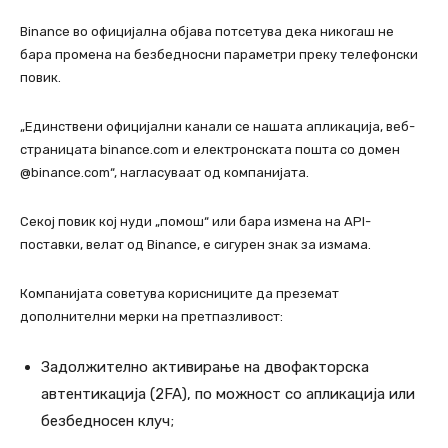
Binance во официјална објава потсетува дека никогаш не
бара промена на безбедносни параметри преку телефонски
повик.
„Единствени официјални канали се нашата апликација, веб-
страницата binance.com и електронската пошта со домен
@binance.com“, нагласуваат од компанијата.
Секој повик кој нуди „помош“ или бара измена на API-
поставки, велат од Binance, е сигурен знак за измама.
Компанијата советува корисниците да преземат
дополнителни мерки на претпазливост:
Задолжително активирање на двофакторска
автентикација (2FA), по можност со апликација или
безбедносен клуч;