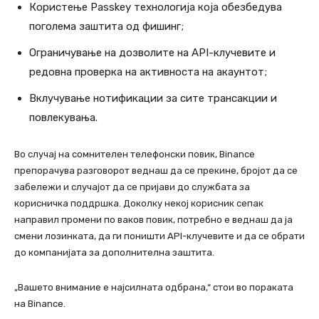
Користење Passkey технологија која обезбедува
поголема заштита од фишинг;
Ограничување на дозволите на API-клучевите и
редовна проверка на активноста на акаунтот;
Вклучување нотификации за сите трансакции и
повлекувања.
Во случај на сомнителен телефонски повик, Binance
препорачува разговорот веднаш да се прекине, бројот да се
забележи и случајот да се пријави до службата за
корисничка поддршка. Доколку некој корисник сепак
направил промени по ваков повик, потребно е веднаш да ја
смени лозинката, да ги поништи API-клучевите и да се обрати
до компанијата за дополнителна заштита.
„Вашето внимание е најсилната одбрана,“ стои во пораката
на Binance.