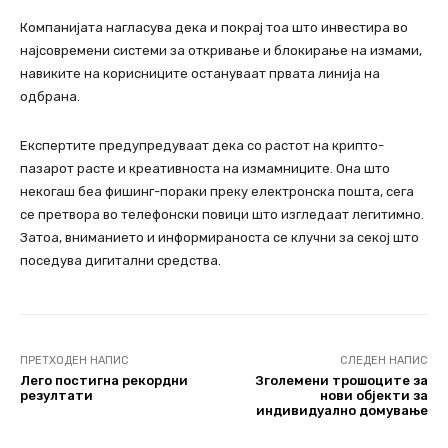
Компанијата нагласува дека и покрај тоа што инвестира во
најсовремени системи за откривање и блокирање на измами,
навиките на корисниците остануваат првата линија на
одбрана.
Експертите предупредуваат дека со растот на крипто-
пазарот расте и креативноста на измамниците. Она што
некогаш беа фишинг-пораки преку електронска пошта, сега
се претвора во телефонски повици што изгледаат легитимно.
Затоа, вниманието и информираноста се клучни за секој што
поседува дигитални средства.
ПРЕТХОДЕН НАПИС
СЛЕДЕН НАПИС
Лего постигна рекордни
Зголемени трошоците за
резултати
нови објекти за
индивидуално домување