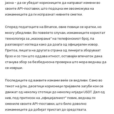
јасна – да се убедат корисниците да направат измени во
своите API-поставки, што подоцна им овозможува на
измамниците да ги испразнат нивните сметки.
Според податоците на Binance, овие повици се кратки, но
многу убедливи. Во повеќето случаи, измамниците користат
технологија за „маскирање“ на телефонскиот број, па
разговорот изгледа како да доаѓа од официјален извор.
Притоа, лицата на другата страна од линијата зборуваат
брзо и со тон што оддава итност, оставајќи впечаток дека
станува збор за безбедносна проверка што мора веднаш да
се изврши.
Последиците од ваквите измами веќе се видливи. Само во
текот на јули, десетици корисници пријавиле загуби кои се
движат од неколку стотици до неколку илјади USDT. Дел од
нив, под притисок на „официјалниот“ повик, веднаш ги
смениле своите API-поставки, што било доволно
измамниците да добијат пристап до средствата.