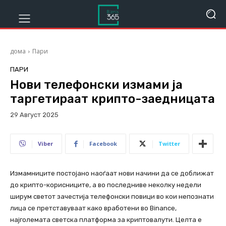
дома
Пари
ПАРИ
Нови телефонски измами ја
таргетираат крипто-заедницата
29 Август 2025
704
Viber
Facebook
Twitter
Измамниците постојано наоѓаат нови начини да се доближат
до крипто-корисниците, а во последниве неколку недели
ширум светот зачестија телефонски повици во кои непознати
лица се претставуваат како вработени во Binance,
најголемата светска платформа за криптовалути. Целта е