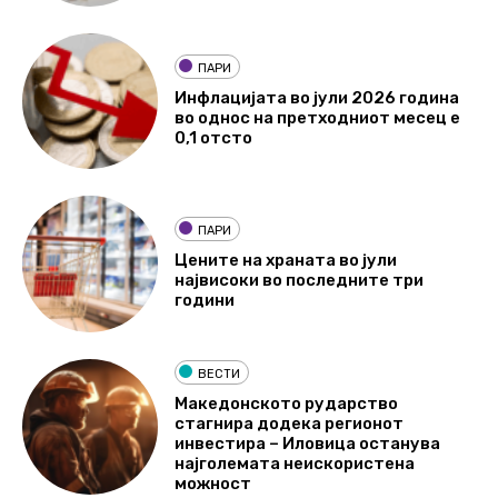
ПАРИ
Инфлацијата во јули 2026 година
во однос на претходниот месец е
0,1 отсто
ПАРИ
Цените на храната во јули
највисоки во последните три
години
ВЕСТИ
Македонското рударство
стагнира додека регионот
инвестира – Иловица останува
најголемата неискористена
можност