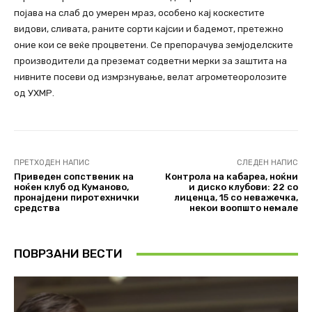
појава на слаб до умерен мраз, особено кај коскестите
видови, сливата, раните сорти кајсии и бадемот, претежно
оние кои се веќе процветени. Се препорачува земјоделските
производители да преземат содветни мерки за заштита на
нивните посеви од измрзнување, велат агрометеоролозите
од УХМР.
ПРЕТХОДЕН НАПИС
СЛЕДЕН НАПИС
Приведен сопственик на
Контрола на кабареа, ноќни
ноќен клуб од Куманово,
и диско клубови: 22 со
пронајдени пиротехнички
лиценца, 15 со неважечка,
средства
некои воопшто немале
ПОВРЗАНИ ВЕСТИ