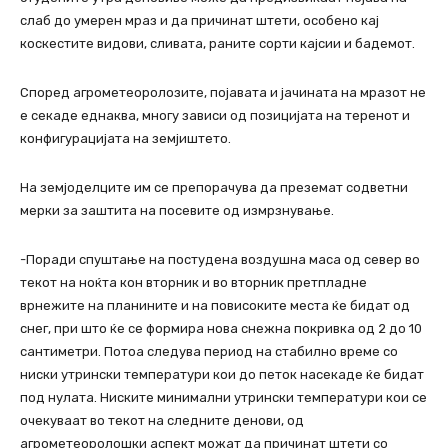
слаб до умерен мраз и да причинат штети, особено кај
коскестите видови, сливата, раните сорти кајсии и бадемот.
Според агрометеоролозите, појавата и јачината на мразот не
е секаде еднаква, многу зависи од позицијата на теренот и
конфигурацијата на земјиштето.
На земјоделците им се препорачува да преземат содветни
мерки за заштита на посевите од измрзнување.
-Поради спуштање на постудена воздушна маса од север во
текот на ноќта кон вторник и во вторник претпладне
врнежите на планините и на повисоките места ќе бидат од
снег, при што ќе се формира нова снежна покривка од 2 до 10
сантиметри. Потоа следува период на стабилно време со
ниски утрински температури кои до петок насекаде ќе бидат
под нулата. Ниските минимални утрински температури кои се
очекуваат во текот на следните денови, од
агрометеоролошки аспект можат да причинат штети со