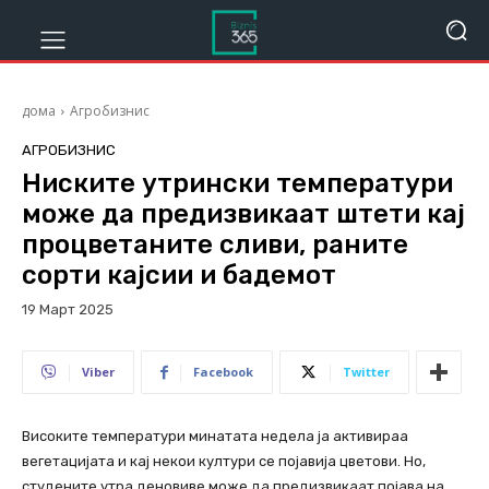
дома
Агробизнис
АГРОБИЗНИС
Ниските утрински температури
може да предизвикаат штети кај
процветаните сливи, раните
сорти кајсии и бадемот
19 Март 2025
303
Viber
Facebook
Twitter
Високите температури минатата недела ја активираа
вегетацијата и кај некои култури се појавија цветови. Но,
студените утра деновиве може да предизвикаат појава на