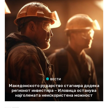
ВЕСТИ
Македонското рударство стагнира додека
регионот инвестира – Иловица останува
најголемата неискористена можност