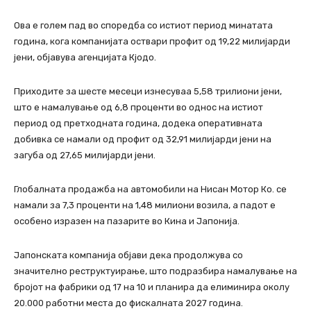
Ова е голем пад во споредба со истиот период минатата
година, кога компанијата оствари профит од 19,22 милијарди
јени, објавува агенцијата Кјодо.
Приходите за шесте месеци изнесуваа 5,58 трилиони јени,
што е намалување од 6,8 проценти во однос на истиот
период од претходната година, додека оперативната
добивка се намали од профит од 32,91 милијарди јени на
загуба од 27,65 милијарди јени.
Глобалната продажба на автомобили на Нисан Мотор Ко. се
намали за 7,3 проценти на 1,48 милиони возила, а падот е
особено изразен на пазарите во Кина и Јапонија.
Јапонската компанија објави дека продолжува со
значително реструктуирање, што подразбира намалување на
бројот на фабрики од 17 на 10 и планира да елиминира околу
20.000 работни места до фискалната 2027 година.