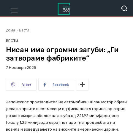
дома
Вести
ВЕСТИ
Нисан има огромни загуби: „Ги
затвораме фабриките“
7 Ноември 2025
244
Viber
Facebook
Јапонскиот производител на автомобили Нисан Мотор објави
дека во првите шест месеци од фискалната година, од април
до септември, забележал загуба од 221,92 милијарди јени
(околу 1,25 милијарди евра) по падот на продажбата на
возила и воведувањето на високите американски царини.