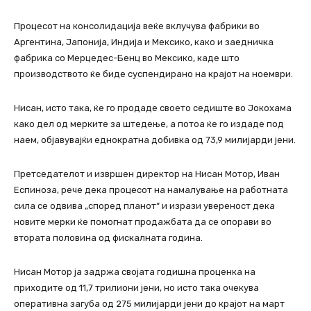
Процесот на консолидација веќе вклучува фабрики во
Аргентина, Јапонија, Индија и Мексико, како и заедничка
фабрика со Мерцедес-Бенц во Мексико, каде што
производството ќе биде суспендирано на крајот на ноември.
Нисан, исто така, ќе го продаде своето седиште во Јокохама
како дел од мерките за штедење, а потоа ќе го издаде под
наем, објавувајќи еднократна добивка од 73,9 милијарди јени.
Претседателот и извршен директор на Нисан Мотор, Иван
Еспиноза, рече дека процесот на намалување на работната
сила се одвива „според планот“ и изрази увереност дека
новите мерки ќе помогнат продажбата да се опорави во
втората половина од фискалната година.
Нисан Мотор ја задржа својата годишна проценка на
приходите од 11,7 трилиони јени, но исто така очекува
оперативна загуба од 275 милијарди јени до крајот на март