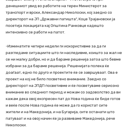
денешниот увид во работите на терен Министерот за
транспорт и врски, Александар Николоски, кој заедно со
директорот на ЈП „Државни патишта“, Коце Трајановски ја
посетија локацијата кај Општина Ранковце кадешто
интензивно се работи на патот.
-Изминатите четири недели ги искористивме за да ги
разгледаме ситуациите што ги наследивме, коишто за жал не
се ни малку добри, но и да бараме решенија затоа што бевме
избрани за да бараме решенија. Решенијата полека ќе
доаѓаат, едно по друго и проектите ќе се завршуваат. Ова е
проект на кој не било посветено внимание. Заедно со
директорот на ЈПДП посветивме и ќе посветуваме сериозно
внимание во следниот период и можам со задоволство да ви
кажам дека овој експресен пат до Нова година ќе биде готов
и веќе после Нова година ќе може да го користат сите
жители и на Македонија, и на Бугарија, сите останати што
патуваат и на овој начин ќе ја развиваме Македонија, рече
Николоски.