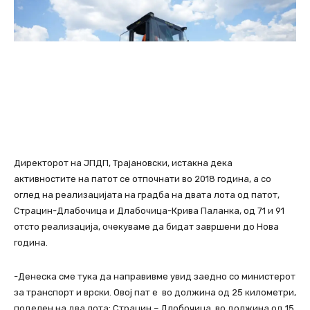
Директорот на ЈПДП, Трајановски, истакна дека
активностите на патот се отпочнати во 2018 година, а со
оглед на реализацијата на градба на двата лота од патот,
Страцин-Длабочица и Длабочица-Крива Паланка, од 71 и 91
отсто реализација, очекуваме да бидат завршени до Нова
година.
-Денеска сме тука да направивме увид заедно со министерот
за транспорт и врски. Овој пат е во должина од 25 километри,
поделен на два лота: Страцин – Длобочица, во должина од 15