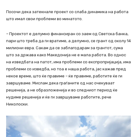
Посочи дека затекнале проект со слаба динамика на работа
што имал свои проблеми во минатото.
– Проектот е делумно финансиран со заем од Светска банка,
пари што треба да ги вратиме, а делумно, се грант од околу 14
милиони евра. Сакам да се заблагодарам за грантот, сума
што за држава како Македонија не е мала работа. Во однос
на изведбата на патот, има проблеми со експропријација, има
проблеми со изведба, но тоа е наша работа, јас кажав пред
некое време, што ќе правиме – ќе правиме, работите ќе ги
завршуваме. Мислам дека граѓаните од нас очекуваат
решенија, а не образложенија и во следниот период ќе
нудиме решенија и ќе ги завршуваме работите, рече
Николоски.