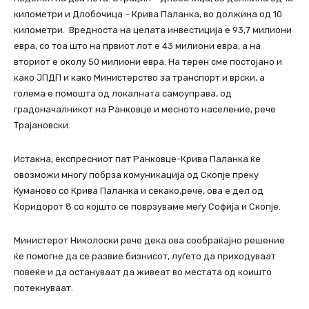
километри и Длобочица – Крива Паланка, во должина од 10
километри. Вредноста на целата инвестиција е 93,7 милиони
евра, со тоа што на првиот лот е 43 милиони евра, а на
вториот е околу 50 милиони евра. На терен сме постојано и
како ЈПДП и како Министерство за транспорт и врски, а
голема е помошта од локалната самоуправа, од
градоначалникот на Ранковце и месното население, рече
Трајановски.
Истакна, експресниот пат Ранковце-Крива Паланка ќе
овозможи многу побрза комуникација од Скопје преку
Куманово со Крива Паланка и секако,рече, ова е дел од
Коридорот 8 со којшто се поврзуваме меѓу Софија и Скопје.
Министерот Николоски рече дека ова сообраќајно решение
ќе помогне да се развие бизнисот, луѓето да приходуваат
повеќе и да остануваат да живеат во местата од коишто
потекнуваат.