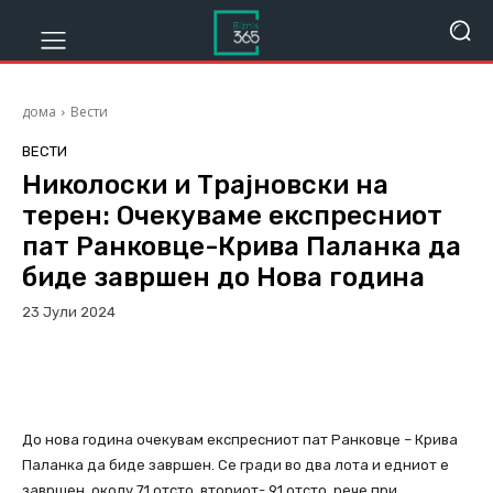
дома
Вести
ВЕСТИ
Николоски и Трајновски на
терен: Очекуваме експресниот
пат Ранковце-Крива Паланка да
биде завршен до Нова година
23 Јули 2024
602
Viber
Facebook
До нова година очекувам експресниот пат Ранковце – Крива
Паланка да биде завршен. Се гради во два лота и едниот е
завршен околу 71 отсто, вториот- 91 отсто, рече при