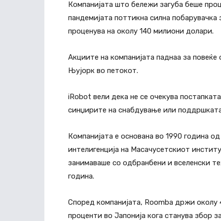
Компанијата што бележи загуба беше проце
пандемијата поттикна силна побарувачка з
проценува на околу 140 милиони долари.
Акциите на компанијата паднаа за повеќе
Њујорк во петокот.
iRobot вели дека не се очекува постапката
синџирите на снабдување или поддршката
Компанијата е основана во 1990 година од
интелигенција на Масачусетскиот институт
занимаваше со одбранбени и вселенски те
година.
Според компанијата, Roomba држи околу 4
проценти во Јапонија кога станува збор з