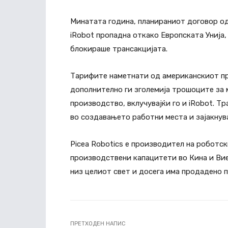
Минатата година, планираниот договор од
iRobot пропадна откако Европската Унија, 
блокираше трансакцијата.
Тарифите наметнати од американскиот пр
дополнително ги зголемија трошоците за 
производство, вклучувајќи го и iRobot. Т
во создавањето работни места и зајакнув
Picea Robotics е производител на роботс
производствени капацитети во Кина и Вие
низ целиот свет и досега има продадено 
ПРЕТХОДЕН НАПИС