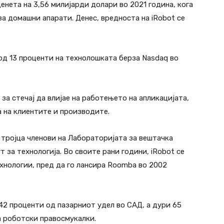
нета на 3,56 милијарди долари во 2021 година, кога
а домашни апарати. Денес, вредноста на iRobot се
 од 13 проценти на технолошката берза Nasdaq во
 за стечај да влијае на работењето на апликацијата,
 на клиентите и производите.
 тројца членови на Лабораторијата за вештачка
 за технологија. Во своите рани години, iRobot се
хнологии, пред да го лансира Roomba во 2002
2 проценти од пазарниот удел во САД, а дури 65
а роботски правосмукалки.