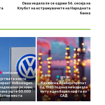
Оваа недела ќе се одржи 56. сесија на
та
Клубот на истражувачите на Народната
банка
КОМПАНИИ
ВЕСТИ
јствата кои го
ираат Volkswagen
Саудиска Арабија првпат
радикални резови:
од 1985 година не извезла
кана уште 50.000
ниту еден барел нафта во
ботни места
САД