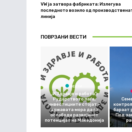
VW ја затвора фабриката: Излегува
последното возило од производствена
линија
ПОВРЗАНИ ВЕСТИ
ВЕСТИ
„И Здравје и работа“:
Рударството паѓа,
Семе
инвестициите стојат –
контрол
државата мора да го
бараат 
ослободи развојниот
Под за
потенцијал на Македонија
ра