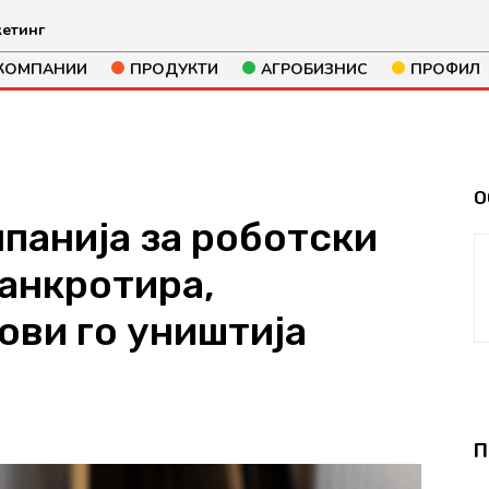
етинг
КОМПАНИИ
ПРОДУКТИ
АГРОБИЗНИС
ПРОФИЛ
О
панија за роботски
анкротира,
ови го уништија
740
П