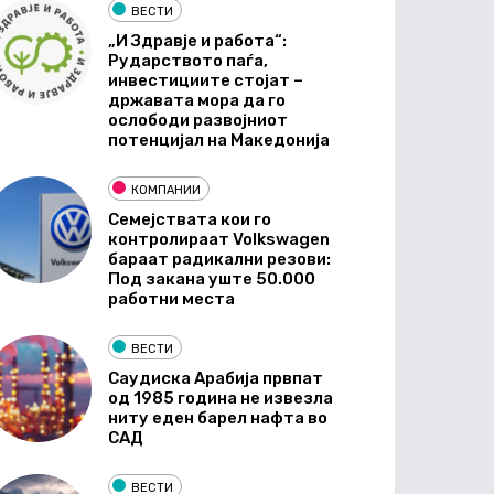
ВЕСТИ
„И Здравје и работа“:
Рударството паѓа,
инвестициите стојат –
државата мора да го
ослободи развојниот
потенцијал на Македонија
КОМПАНИИ
Семејствата кои го
контролираат Volkswagen
бараат радикални резови:
Под закана уште 50.000
работни места
ВЕСТИ
Саудиска Арабија првпат
од 1985 година не извезла
ниту еден барел нафта во
САД
ВЕСТИ