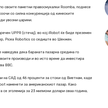
 по своите паметни правосмукалки Roomba, поднесе
соочи со силна конкуренција од кинеските
ди увозни царини.
речен UPPR (стечај), во кој iRobot ќе биде преземен
р, Picea Robotics со седиште во Шенжен.
е наведува дека бараната пазарна средина го
 своите производи и во исто време да инвестира
ува BBC.
и на САД од 46 проценти за стоки од Виетнам, каде
bot наменети за американскиот пазар. Како
а се зголемија за 23 милиони долари оваа година,