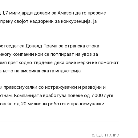
 1,7 милијарди долари за Амазон да го преземе
преку својот надзорник за конкуренција, ја
етседател Доналд Трамп за странска стока
многу компании кои се потпираат на увоз за
рамп претходно тврдеше дека овие мерки ќе помогнат
ањето на американската индустрија.
ки правосмукалки со истражувачки и развојни и
тнам. Компанијата вработува повеќе од 7.000 луѓе
повеќе од 20 милиони роботски правосмукалки.
СЛЕДЕН НАПИС