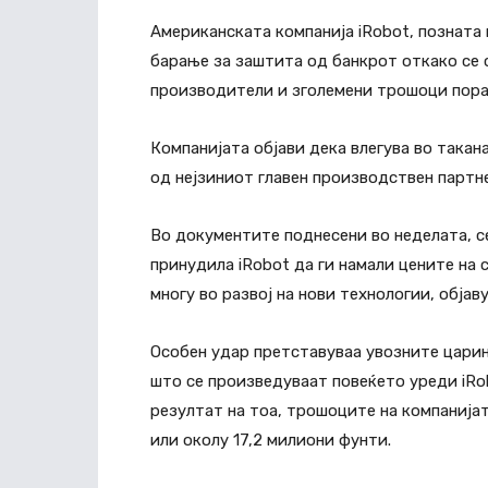
Американската компанија iRobot, позната
барање за заштита од банкрот откако се 
производители и зголемени трошоци пора
Компанијата објави дека влегува во такана
од нејзиниот главен производствен партне
Во документите поднесени во неделата, с
принудила iRobot да ги намали цените на
многу во развој на нови технологии, објав
Особен удар претставуваа увозните царин
што се произведуваат повеќето уреди iRo
резултат на тоа, трошоците на компанијат
или околу 17,2 милиони фунти.