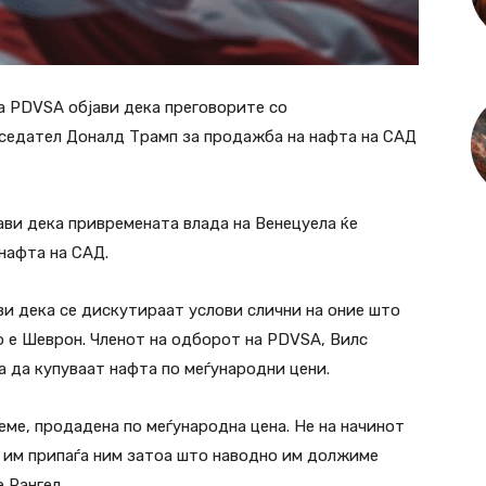
а PDVSA објави дека преговорите со
седател Доналд Трамп за продажба на нафта на САД
ави дека привремената влада на Венецуела ќе
нафта на САД.
и дека се дискутираат услови слични на оние што
о е Шеврон. Членот на одборот на PDVSA, Вилс
ра да купуваат нафта по меѓународни цени.
време, продадена по меѓународна цена. Не на начинот
да им припаѓа ним затоа што наводно им должиме
 Рангел.