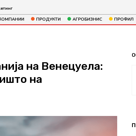
етинг
КОМПАНИИ
ПРОДУКТИ
АГРОБИЗНИС
ПРОФИЛ
О
нија на Венецуела:
ишто на
566
П