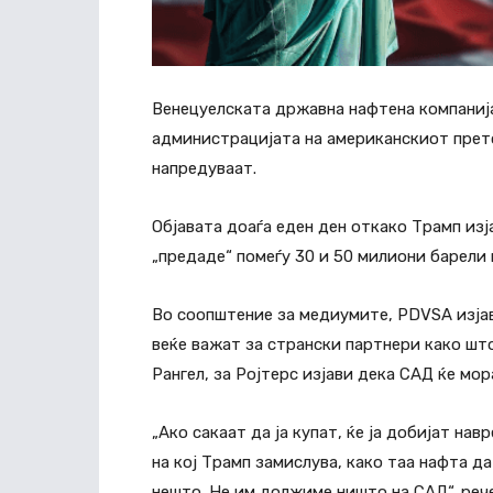
Венецуелската државна нафтена компаниј
администрацијата на американскиот прет
напредуваат.
Објавата доаѓа еден ден откако Трамп изј
„предаде“ помеѓу 30 и 50 милиони барели 
Во соопштение за медиумите, PDVSA изјав
веќе важат за странски партнери како шт
Рангел, за Ројтерс изјави дека САД ќе мо
„Ако сакаат да ја купат, ќе ја добијат на
на кој Трамп замислува, како таа нафта 
нешто. Не им должиме ништо на САД“, рече