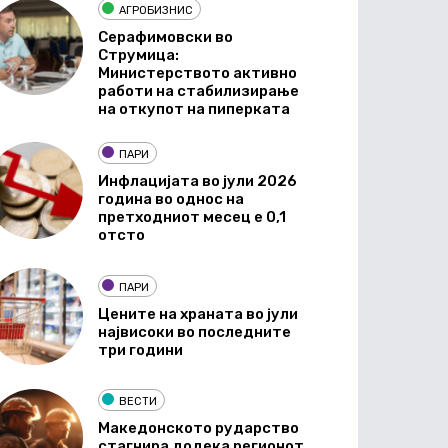
АГРОБИЗНИС
Серафимовски во
Струмица:
Министерството активно
работи на стабилизирање
на откупот на пиперката
ПАРИ
Инфлацијата во јули 2026
година во однос на
претходниот месец е 0,1
отсто
ПАРИ
Цените на храната во јули
највисоки во последните
три години
ВЕСТИ
Македонското рударство
стагнира додека регионот