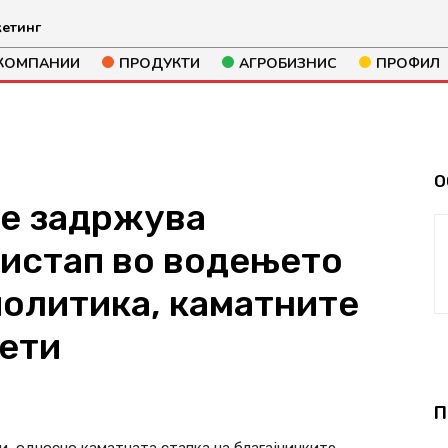
етинг
КОМПАНИИ
ПРОДУКТИ
АГРОБИЗНИС
ПРОФИЛ
О
Се задржува
истап во водењето
политика, каматните
ети
252
П