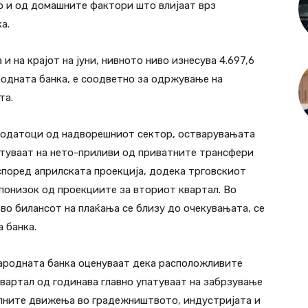
 и од домашните фактори што влијаат врз
а.
и на крајот на јуни, нивното ниво изнесува 4.697,6
родната банка, е соодветно за одржување на
та.
податоци од надворешниот сектор, остварувањата
патуваат на нето-приливи од приватните трансфери
според априлската проекција, додека трговскиот
 понизок од проекциите за вториот квартал. Во
во билансот на плаќања се близу до очекувањата, се
 банка.
Народната банка оценуваат дека расположливите
вартал од годинава главно упатуваат на забрзување
олните движења во градежништвото, индустријата и