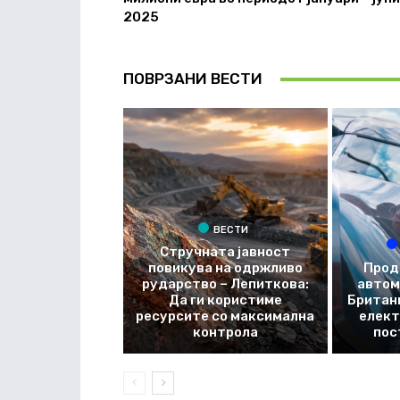
2025
ПОВРЗАНИ ВЕСТИ
ВЕСТИ
Стручната јавност
повикува на одржливо
Прод
рударство – Лепиткова:
автом
Да ги користиме
Британи
ресурсите со максимална
елект
контрола
пос