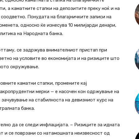
, односно каматната стапка на благајничките
ти, а каматните стапки на депозитите преку ноќ и на
о соодветно. Понудата на благајничките записи на
оменета, односно ќе изнесува 10 милијарди денари,
литика на Народната банка.
 оттаму, се задржува внимателниот пристап при
етно на условите во економијата и на ризиците што
ното окружување.
овните каматни стапки, промените кај
акропрудентни мерки — е насочен кон одржување на
н зачувување на стабилноста на девизниот курс на
тралната банка.
елно да се следи инфлацијата. – Ризиците за идната
ат и се поврзани со натамошната неизвесност од