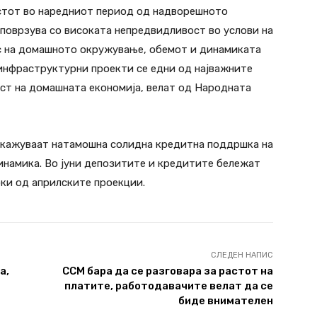
астот во наредниот период од надворешното
поврзува со високата непредвидливост во услови на
ос на домашното окружување, обемот и динамиката
инфраструктурни проекти се едни од најважните
аст на домашната економија, велат од Народната
окажуваат натамошна солидна кредитна поддршка на
динамика. Во јуни депозитите и кредитите бележат
оки од априлските проекции.
СЛЕДЕН НАПИС
а,
ССМ бара да се разговара за растот на
и
платите, работодавачите велат да се
биде внимателен