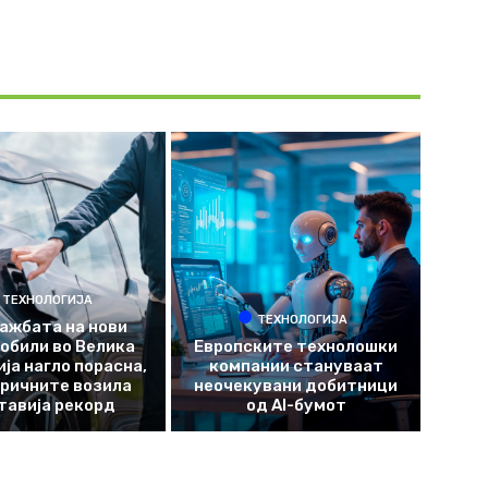
ТЕХНОЛОГИЈА
ТЕХНОЛОГИЈА
ажбата на нови
обили во Велика
Европските технолошки
ја нагло порасна,
компании стануваат
ричните возила
неочекувани добитници
тавија рекорд
од AI-бумот