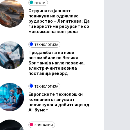
ВЕСТИ
Стручната јавност
повикува на одржливо
рударство – Лепиткова: Да
ги користиме ресурсите со
максимална контрола
ТЕХНОЛОГИЈА
Продажбата на нови
автомобили во Велика
Британија нагло порасна,
електричните возила
поставија рекорд
ТЕХНОЛОГИЈА
Европските технолошки
компании стануваат
неочекувани добитници од
AI-бумот
КОМПАНИИ