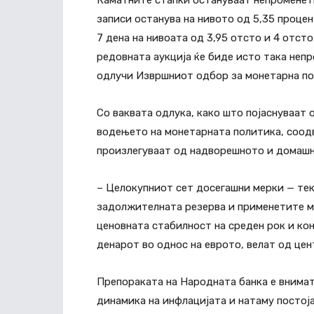
Каматните стапки остануваат непроменети
записи останува на нивото од 5,35 процен
7 дена на нивоата од 3,95 отсто и 4 отст
редовната аукција ќе биде исто така непр
одлучи Извршниот одбор за монетарна по
Со ваквата одлука, како што појаснуваат
водењето на монетарната политика, соодв
произлегуваат од надворешното и домаш
– Целокупниот сет досегашни мерки — тек
задолжителната резерва и применетите м
ценовната стабилност на среден рок и ко
денарот во однос на еврото, велат од цен
Препораката на Народната банка е внимат
динамика на инфлацијата и натаму постој