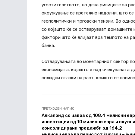
угостителството, но дека ризиците за р
окружување се претежно надолни, што се 
геополитички и трговски тензии. Во одн
со којашто ќе се остваруваат домашните 
фактори што ќе влијаат врз темпото на р
банка.
Остварувањата во монетарниот сектор п
економијата, којашто е над очекуваната 
солидни стапки на раст, коишто се повис
ПРЕТХОДЕН НАПИС
Алкалоид со извоз од 108,4 милиони евр
инвестиции од 10 милиони евра и вкупн
консолидирани продажби од 164,2
милиони евра во периодот јануари – јуни