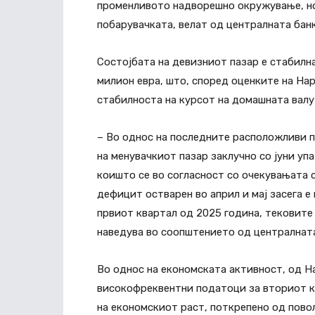
променливото надворешно окружување, но
побарувачката, велат од централната банк
Состојбата на девизниот пазар е стабилна 
милион евра, што, според оценките на На
стабилноста на курсот на домашната валу
– Во однос на последните расположливи 
на менувачкиот пазар заклучно со јуни у
коишто се во согласност со очекувањата 
дефицит остварен во април и мај засега е
првиот квартал од 2025 година, тековите 
наведува во соопштението од централната
Во однос на економската активност, од 
високофреквентни податоци за вториот к
на економскиот раст, поткрепено од пов