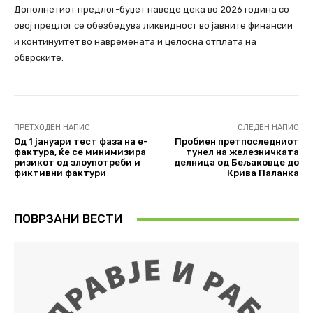
Дополнетиот предлог-буџет наведе дека во 2026 година со
овој предлог се обезбедува ликвидност во јавните финансии
и континуитет во навремената и целосна отплата на
обврските.
ПРЕТХОДЕН НАПИС
СЛЕДЕН НАПИС
Од 1 јануари тест фаза на е-
Пробиен претпоследниот
фактура, ќе се минимизира
тунел на железничката
ризикот од злоупотреби и
делница од Бељаковце до
фиктивни фактури
Крива Паланка
ПОВРЗАНИ ВЕСТИ