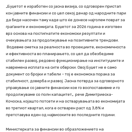
„Буџетот е изработен со јасна визија, со одговорен пристап
кон јавните финансии и со цел секој денар од народните пари
да биде насочен таму каде што ќе донесе најголем поврат за
граѓаните и економијата. Буџетот за 2026 година е изготвен
врз основа на постигнатите економски резултати и
очекувањата за продолжување на позитивните трендови.
Водевме сметка за реалноста во проекциите, економичноста
и ефективноста во планирањето, со цел да обезбедиме
стабилен развој, редовно функционирање на институциите и
навремена исплата на сите обврски. Овој Буџет не е само
документ со бројки и табели – тој е економска порака за
стабилност, доверба и развој. Јасна потврда за одговорното
управување со јавните финансии кое го воспоставивме и го
продолжуваме со полн капацитет„ рече Димитриеска-
Кочоска, којашто потсети и на остварувањата во економијата
во третиот квартал, кога е остварен раст од 3,8% и
претставува еден од највисоките во последните години.
Министерката за финансии во образложението на