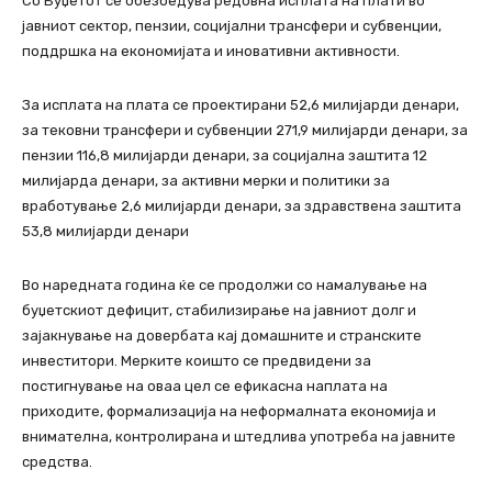
Со Буџетот се обезбедува редовна исплата на плати во
јавниот сектор, пензии, социјални трансфери и субвенции,
поддршка на економијата и иновативни активности.
За исплата на плата се проектирани 52,6 милијарди денари,
за тековни трансфери и субвенции 271,9 милијарди денари, за
пензии 116,8 милијарди денари, за социјална заштита 12
милијарда денари, за активни мерки и политики за
вработување 2,6 милијарди денари, за здравствена заштита
53,8 милијарди денари
Во наредната година ќе се продолжи со намалување на
буџетскиот дефицит, стабилизирање на јавниот долг и
зајакнување на довербата кај домашните и странските
инвеститори. Мерките коишто се предвидени за
постигнување на оваа цел се ефикасна наплата на
приходите, формализација на неформалната економија и
внимателна, контролирана и штедлива употреба на јавните
средства.