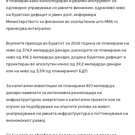
е планиран како консолидиран и реален инструмент за
одговорно управување со јавните финансии, одржливо ниво
на буџетски дефицит и јавен долг, информира
Министерството за финансии во соопштение што МИА го
пренесува интегрално.
Вкупните приходи во Буџетот за 2026 година се планирани на
ниво од 374,9 милијарди денари, расходите се планирани на
ниво од 414,2 милијарди денари, додека буџетски дефицит е
проектиран во апсолутен износ од 39,2 милијарди денари
или на ниво од 3,5% од планираниот БДП.
За капитални инвестиции се планирани 40,1 милијарда
денари наменети за интензивна реализација на
инфраструктурни, енергетски и капитални проекти кои се
клучни за подобрување на општите услови за живот,
унапредување на јавната инфраструктура и поттикнување на
економскиот развој.