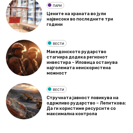
ПАРИ
Цените на храната во јули
највисоки во последните три
години
ВЕСТИ
Македонското рударство
стагнира додека регионот
инвестира – Иловица останува
најголемата неискористена
можност
ВЕСТИ
Стручната јавност повикува на
одржливо рударство – Лепиткова:
Да ги користиме ресурсите со
максимална контрола