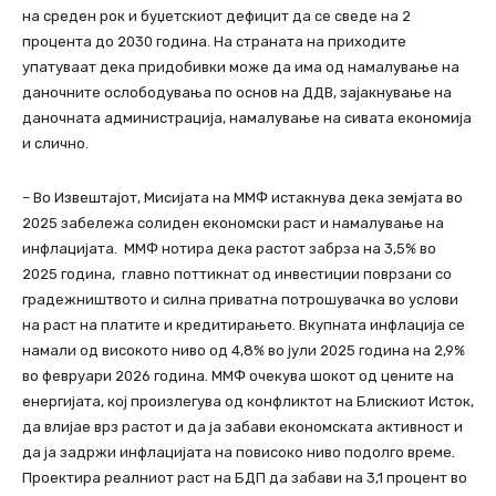
на среден рок и буџетскиот дефицит да се сведе на 2
процента до 2030 година. На страната на приходите
упатуваат дека придобивки може да има од намалување на
даночните ослободувања по основ на ДДВ, зајакнување на
даночната администрација, намалување на сивата економија
и слично.
– Во Извештајот, Мисијата на ММФ истакнува дека земјата во
2025 забележа солиден економски раст и намалување на
инфлацијата. ММФ нотира дека растот забрза на 3,5% во
2025 година, главно поттикнат од инвестиции поврзани со
градежништвото и силна приватна потрошувачка во услови
на раст на платите и кредитирањето. Вкупната инфлација се
намали од високото ниво од 4,8% во јули 2025 година на 2,9%
во февруари 2026 година. ММФ очекува шокот од цените на
енергијата, кој произлегува од конфликтот на Блискиот Исток,
да влијае врз растот и да ја забави економската активност и
да ја задржи инфлацијата на повисоко ниво подолго време.
Проектира реалниот раст на БДП да забави на 3,1 процент во