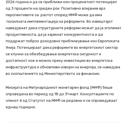
2026 година и да се приближи кон проценетиот потенцијал
од 3 проценти на среден рок. Позитивно влијание врз
перспективите за растот според ММФ може да има
посилната имплементација на реформите. Во извештајот
наведуваат дека структурните реформи можат да ја зголемат
продуктивноста, да ја зајакнат конкурентноста и да
поддржат побрзо доходовно приближување кон Европската
Унија. Потенцираат дека реформите во енергетскиот сектор
се клучни за обезбедување енергетска сигурност и
достапност кое е можно преку инвестиции во енергетска
инфраструктура и обновливи извори на енергија, се наведува
во соопштението од Министерството за финансии.
Мисијата на Меѓународниот монетарен фонд (ММФ) беше
спроведена во период од 18 до 31 март. Консултациите по
членот 4 од Статутот на ММФ се редовни и се спроведуваат
еднаш годишно.