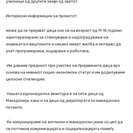
учесници од другите земји од светот.
Интересни информации за проектот:
може да се пријават деца кои се на возраст од 11-15 години,
заинтересирани за стекнување и надоградување на
знаењата и вештините и секако имаат желба и интерес да
учат програмирање, кодирање и роботика;
Им даваме предност при учество на пријавените деца врз
основа на нивниот социо-економски статус и им доделуваме
целосни стипендии;
Нашата еднонеделна авантура е за сите деца од
Македонија, како и за деца од дијаспората со македонско
потекло;
Ќе комуницираме на англиски и македонски јазик со цел да
се поттикне комуникацијата и социјализацијата помеѓу