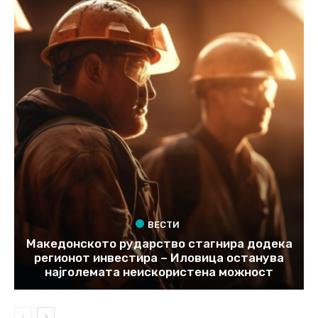
ВЕСТИ
Македонското рударство стагнира додека
регионот инвестира – Иловица останува
најголемата неискористена можност