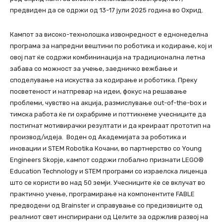
предвиден да се одржи од 13-17 јули 2025 година во Охрид.
Кампот за високо-технолошка извонредност е еднонеделна
програма за напредни вештини по роботика и кодирање, кој и
овој пат ќе содржи комбининација на традиционална летна
забава со можност за учење, заедничко вежбање и
споделување на искуства за кодирање и роботика. Преку
посветеност и натпревар на идеи, фокус на решавање
проблеми, чувство на акција, размислување out-of-the-box и
тимска работа ќе ги охрабриме и поттикнеме учесниците да
постигнат мотивирачки резултати и да креираат прототип на
производ/идеја. Воден од Академијата за роботика и
иновации и STEM Robotika Кочани, во партнерство со Young
Engineers Skopje, кампот содржи глобално признати LEGO®
Education Technology и STEM програми со израелска лиценца
што се користи во над 50 земји. Учесниците ќе се вклучат во
практично учење, програмирање на компонентите FABLE
предводени од Brainster и справување со предизвиците од
реалниот свет инспирирани од Целите за одржлив развој на