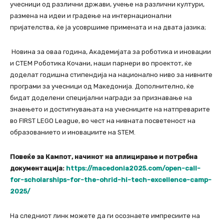
учесници од различни држави, учење на различни култури,
размена на идеи и градење на интернационални
пријателства, ќе ја усовршиме примената и на двата јазика;
Новина за оваа година, Академијата за роботика и иновации
и СТЕМ Роботика Кочани, наши парнери во проектот, ќе
доделат годишна стипендија на национално ниво за нивните
програми за учесници од Македонија. Дополнително, ќе
бидат доделени специјални награди за признавање на
знаењето и достигнувањата на учесниците на натпреварите
во FIRST LEGO League, во чест на нивната посветеност на
образованието и иновациите на STEM.
Повеќе за Кампот, начинот на аплицирање и потребна
документација:
https://macedonia2025.com/open-call-
for-scholarships-for-the-ohrid-hi-tech-excellence-camp-
2025/
На следниот линк можете да ги осознаете импресиите на