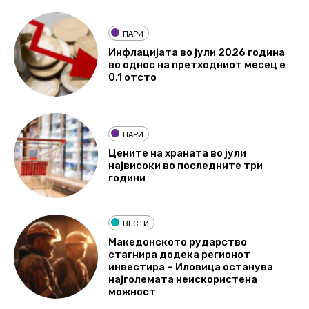
ПАРИ
Инфлацијата во јули 2026 година
во однос на претходниот месец е
0,1 отсто
ПАРИ
Цените на храната во јули
највисоки во последните три
години
ВЕСТИ
Македонското рударство
стагнира додека регионот
инвестира – Иловица останува
најголемата неискористена
можност