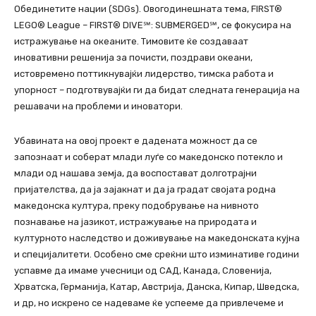
Обединетите нации (SDGs). Овогодинешната тема, FIRST®
LEGO® League – FIRST® DIVE℠: SUBMERGED℠, се фокусира на
истражување на океаните. Тимовите ќе создаваат
иновативни решенија за почисти, поздрави океани,
истовремено поттикнувајќи лидерство, тимска работа и
упорност – подготвувајќи ги да бидат следната генерација на
решавачи на проблеми и иноватори.
Убавината на овој проект е дадената можност да се
запознаат и соберат млади луѓе со македонско потекло и
млади од нашава земја, да воспостават долготрајни
пријателства, да ја зајакнат и да ја градат својата родна
македонска култура, преку подобрување на нивното
познавање на јазикот, истражување на природата и
културното наследство и доживување на македонската кујна
и специјалитети. Особено сме среќни што изминативе години
успавме да имаме учесници од САД, Канада, Словенија,
Хрватска, Германија, Катар, Австрија, Данска, Кипар, Шведска,
и др, но искрено се надеваме ќе успееме да привлечеме и