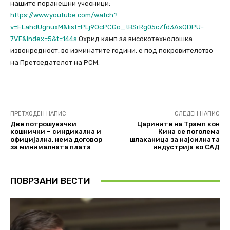
нашите поранешни учесници:
https://www.youtube.com/watch?
v=ELahdUgnuxM&list=PLj9OcPCGo_tBSrRg05cZfd3AsQDPU-
7VF&index=5&t=144s
Охрид камп за високотехнолошка
извонредност, во изминатите години, е под покровителство
на Претседателот на РСМ.
ПРЕТХОДЕН НАПИС
СЛЕДЕН НАПИС
Две потрошувачки
Царините на Трамп кон
кошнички – синдикална и
Кина се поголема
официјална, нема договор
шлаканица за најсилната
за минималната плата
индустрија во САД
ПОВРЗАНИ ВЕСТИ