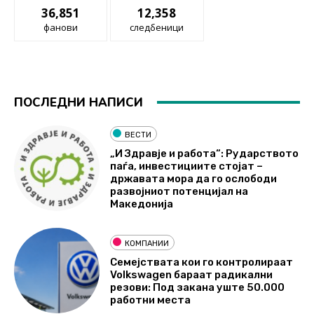
36,851
12,358
фанови
следбеници
ПОСЛЕДНИ НАПИСИ
ВЕСТИ
„И Здравје и работа“: Рударството
паѓа, инвестициите стојат –
државата мора да го ослободи
развојниот потенцијал на
Македонија
КОМПАНИИ
Семејствата кои го контролираат
Volkswagen бараат радикални
резови: Под закана уште 50.000
работни места