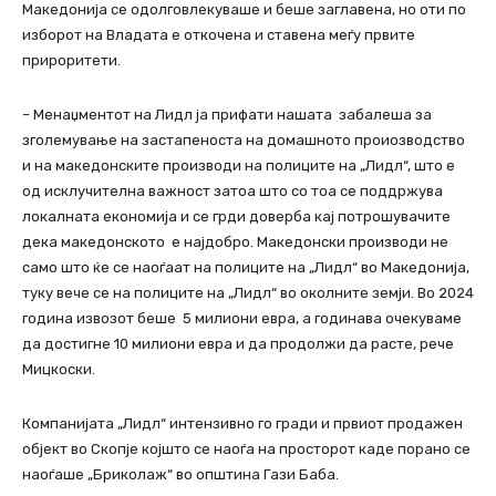
Македонија се одолговлекуваше и беше заглавена, но оти по
изборот на Владата е откочена и ставена меѓу првите
прироритети.
– Менаџментот на Лидл ја прифати нашата забалеша за
зголемување на застапеноста на домашното проиозводство
и на македонските производи на полиците на „Лидл“, што е
од исклучителна важност затоа што со тоа се поддржува
локалната економија и се грди доверба кај потрошувачите
дека македонското е најдобро. Македонски производи не
само што ќе се наоѓаат на полиците на „Лидл“ во Македонија,
туку вече се на полиците на „Лидл“ во околните земји. Во 2024
година извозот беше 5 милиони евра, а годинава очекуваме
да достигне 10 милиони евра и да продолжи да расте, рече
Мицкоски.
Компанијата „Лидл“ интензивно го гради и првиот продажен
објект во Скопје којшто се наоѓа на просторот каде порано се
наоѓаше „Бриколаж“ во општина Гази Баба.