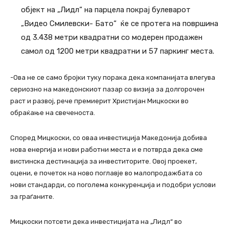
објект на „Лидл“ на парцела покрај булеварот
„Видео Смилевски- Бато“ ќе се протега на површина
од 3.438 метри квадратни со модерен продажен
самол од 1200 метри квадратни и 57 паркинг места.
-Ова не се само бројки туку порака дека компанијата влегува
сериозно на македонскиот пазар со визија за долгорочен
раст и развој, рече премиерит Христијан Мицкоски во
обраќање на свеченоста.
Според Мицкоски, со оваа инвестиција Македонија добива
нова енергија и нови работни места и е потврда дека сме
вистинска дестинација за инвеститорите. Овој проекет,
оцени, е почеток на ново поглавје во малопродажбата со
нови стандарди, со поголема конкуренција и подобри услови
за граѓаните.
Мицкоски потсети дека инвестицијата на „Лидл“ во