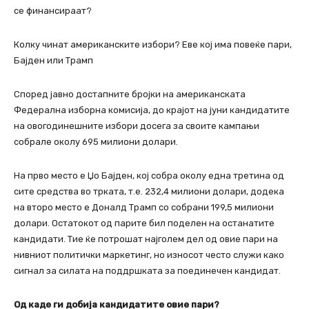
се финансираат?
Колку чинат американските избори? Еве кој има повеќе пари,
Бајден или Трамп
Според јавно достапните бројки на американската
Федерална изборна комисија, до крајот на јуни кандидатите
на овогодинешните избори досега за своите кампањи
собрале околу 695 милиони долари.
На прво место е Џо Бајден, кој собра околу една третина од
сите средства во трката, т.е. 232,4 милиони долари, додека
на второ место е Доналд Трамп со собрани 199,5 милиони
долари. Остатокот од парите бил поделен на останатите
кандидати. Тие ќе потрошат најголем дел од овие пари на
нивниот политички маркетинг, но износот често служи како
сигнал за силата на поддршката за поединечен кандидат.
Од каде ги добија кандидатите овие пари?