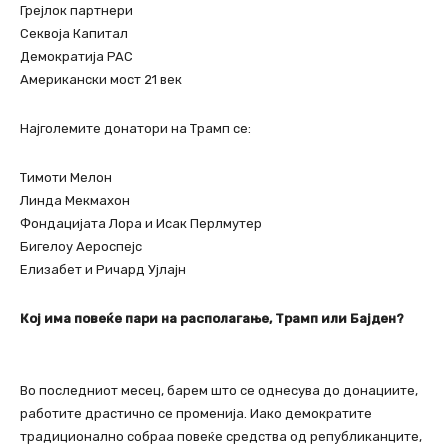
Грејлок партнери
Секвоја Капитал
Демократија PAC
Американски мост 21 век
Најголемите донатори на Трамп се:
Тимоти Мелон
Линда Мекмахон
Фондацијата Лора и Исак Перлмутер
Бигелоу Аероспејс
Елизабет и Ричард Ујлајн
Кој има повеќе пари на располагање, Трамп или Бајден?
Во последниот месец, барем што се однесува до донациите,
работите драстично се променија. Иако демократите
традиционално собраа повеќе средства од републиканците,