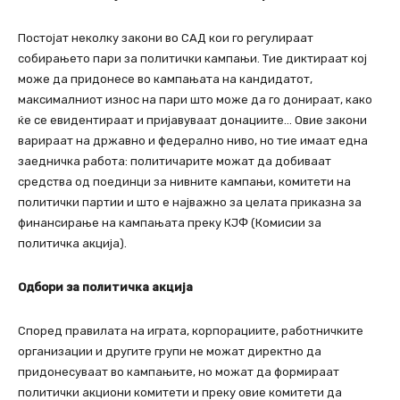
Постојат неколку закони во САД кои го регулираат
собирањето пари за политички кампањи. Тие диктираат кој
може да придонесе во кампањата на кандидатот,
максималниот износ на пари што може да го донираат, како
ќе се евидентираат и пријавуваат донациите… Овие закони
варираат на државно и федерално ниво, но тие имаат една
заедничка работа: политичарите можат да добиваат
средства од поединци за нивните кампањи, комитети на
политички партии и што е најважно за целата приказна за
финансирање на кампањата преку КЈФ (Комисии за
политичка акција).
Одбори за политичка акција
Според правилата на играта, корпорациите, работничките
организации и другите групи не можат директно да
придонесуваат во кампањите, но можат да формираат
политички акциони комитети и преку овие комитети да