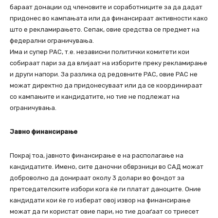
бараат донации од членовите и соработниците за да дадат
придонес во кампањата или да финансираат активности како
што е рекламирањето. Сепак, овие средства се предмет на
федерални ограничувања.
Има и супер PAC, т.е. независни политички комитети кои
собираат пари за да влијаат на изборите преку рекламирање
и други напори. За разлика од редовните PAC, овие PAC не
можат директно да придонесуваат или да се координираат
со кампањите и кандидатите, но тие не подлежат на
ограничувања.
Јавно финансирање
Покрај тоа, јавното финансирање е на располагање на
кандидатите. Имено, сите даночни обврзници во САД можат
доброволно да донираат околу 3 долари во фондот за
претседателските избори кога ќе ги платат даноците. Оние
кандидати кои ќе го изберат овој извор на финансирање
можат да ги користат овие пари, но тие доаѓаат со триесет