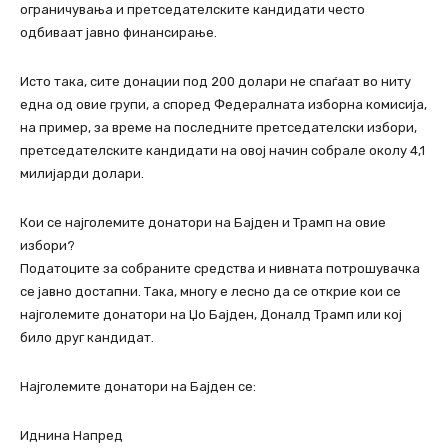
ограничувања и претседателските кандидати често
одбиваат јавно финансирање.
Исто така, сите донации под 200 долари не спаѓаат во ниту
една од овие групи, а според Федералната изборна комисија,
на пример, за време на последните претседателски избори,
претседателските кандидати на овој начин собрале околу 4,1
милијарди долари.
Кои се најголемите донатори на Бајден и Трамп на овие
избори?
Податоците за собраните средства и нивната потрошувачка
се јавно достапни. Така, многу е лесно да се открие кои се
најголемите донатори на Џо Бајден, Доналд Трамп или кој
било друг кандидат.
Најголемите донатори на Бајден се:
Иднина Напред