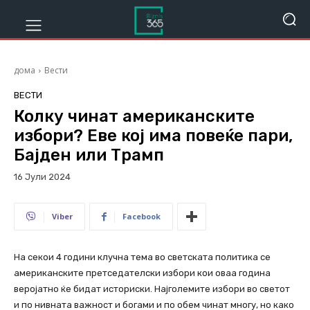
дома
Вести
ВЕСТИ
Колку чинат американските
избори? Еве кој има повеќе пари,
Бајден или Трамп
16 Јули 2024
617
Viber
Facebook
На секои 4 години клучна тема во светската политика се
американските претседателски избори кои оваа година
веројатно ќе бидат историски. Најголемите избори во светот
и по нивната важност и богами и по обем чинат многу, но како