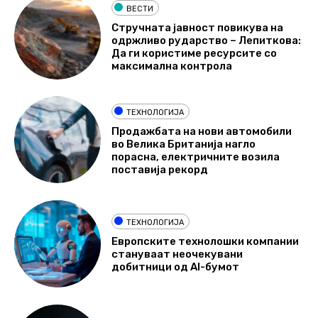
ВЕСТИ
Стручната јавност повикува на
одржливо рударство – Лепиткова:
Да ги користиме ресурсите со
максимална контрола
ТЕХНОЛОГИЈА
Продажбата на нови автомобили
во Велика Британија нагло
порасна, електричните возила
поставија рекорд
ТЕХНОЛОГИЈА
Европските технолошки компании
стануваат неочекувани
добитници од AI-бумот