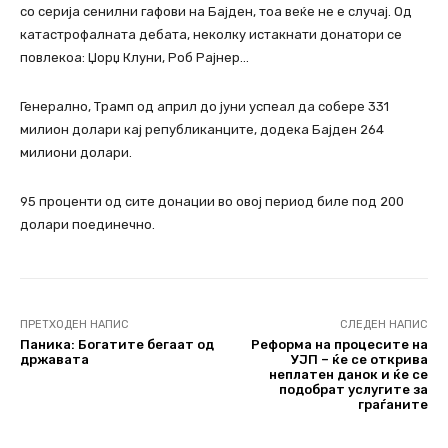
со серија сенилни гафови на Бајден, тоа веќе не е случај. Од
катастрофалната дебата, неколку истакнати донатори се
повлекоа: Џорџ Клуни, Роб Рајнер…
Генерално, Трамп од април до јуни успеал да собере 331
милион долари кај републиканците, додека Бајден 264
милиони долари.
95 проценти од сите донации во овој период биле под 200
долари поединечно.
ПРЕТХОДЕН НАПИС
СЛЕДЕН НАПИС
Паника: Богатите бегаат од
Реформа на процесите на
државата
УЈП – ќе се открива
неплатен данок и ќе се
подобрат услугите за
граѓаните