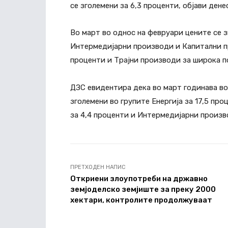
се зголемени за 6,3 проценти, објави ден
Во март во однос на февруари цените се з
Интермедијарни производи и Капитални пр
проценти и Трајни производи за широка п
ДЗС евидентира дека во март годинава во
зголемени во групите Енергија за 17,5 пр
за 4,4 проценти и Интермедијарни произво
ПРЕТХОДЕН НАПИС
Откриени злоупотреби на државно
земјоделско земјиште за преку 2000
хектари, контролите продолжуваат