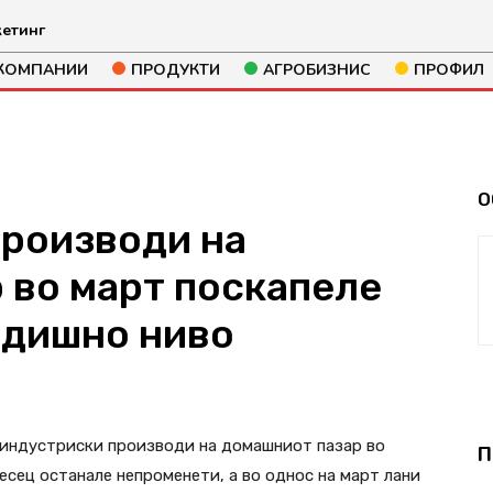
етинг
КОМПАНИИ
ПРОДУКТИ
АГРОБИЗНИС
ПРОФИЛ
О
роизводи на
 во март поскапеле
годишно ниво
288
индустриски производи на домашниот пазар во
П
есец останале непроменети, а во однос на март лани