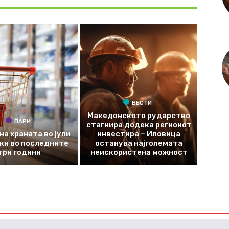
ВЕСТИ
Македонското рударство
ПАРИ
стагнира додека регионот
на храната во јули
инвестира – Иловица
оки во последните
останува најголемата
три години
неискористена можност