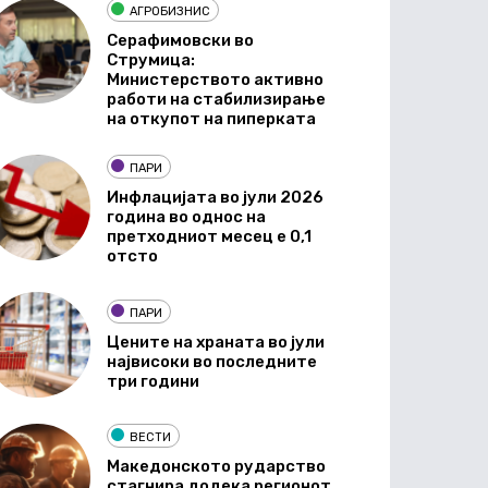
АГРОБИЗНИС
Серафимовски во
Струмица:
Министерството активно
работи на стабилизирање
на откупот на пиперката
ПАРИ
Инфлацијата во јули 2026
година во однос на
претходниот месец е 0,1
отсто
ПАРИ
Цените на храната во јули
највисоки во последните
три години
ВЕСТИ
Македонското рударство
стагнира додека регионот