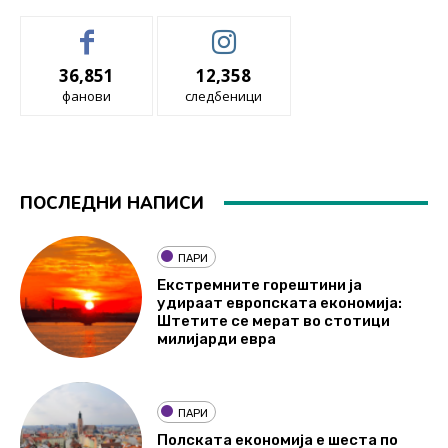
36,851
12,358
фанови
следбеници
ПОСЛЕДНИ НАПИСИ
ПАРИ
Екстремните горештини ја
удираат европската економија:
Штетите се мерат во стотици
милијарди евра
ПАРИ
Полската економија е шеста по