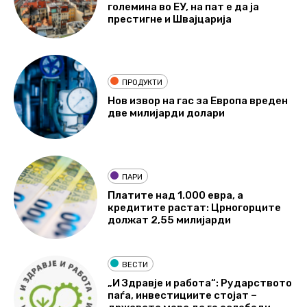
големина во ЕУ, на пат е да ја
престигне и Швајцарија
ПРОДУКТИ
Нов извор на гас за Европа вреден
две милијарди долари
ПАРИ
Платите над 1.000 евра, а
кредитите растат: Црногорците
должат 2,55 милијарди
ВЕСТИ
„И Здравје и работа“: Рударството
паѓа, инвестициите стојат –