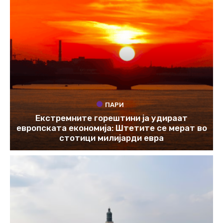
ПАРИ
Екстремните горештини ја удираат
европската економија: Штетите се мерат во
стотици милијарди евра