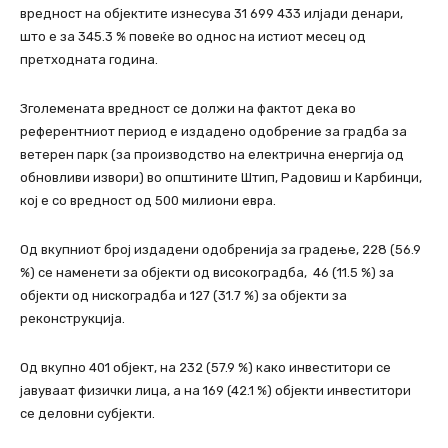
вредност на објектите изнесува 31 699 433 илјади денари,
што е за 345.3 % повеќе во однос на истиот месец од
претходната година.
Зголемената вредност се должи на фактот дека во
референтниот период е издадено одобрение за градба за
ветерен парк (за производство на електрична енергија од
обновливи извори) во општините Штип, Радовиш и Карбинци,
кој е со вредност од 500 милиони евра.
Од вкупниот број издадени одобренија за градење, 228 (56.9
%) се наменети за објекти од високоградба, 46 (11.5 %) за
објекти од нискоградба и 127 (31.7 %) за објекти за
реконструкција.
Од вкупно 401 објект, на 232 (57.9 %) како инвеститори се
јавуваат физички лица, а на 169 (42.1 %) објекти инвеститори
се деловни субјекти.