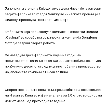
Јапонската агенција Кијодо јавува дека Нисан ќе ја затвори
својата фабрика во градот Чангжу во кинеската провинција
Џиангсу, пренесува порталот Бизнисфо.
Фабриката која произведува компактни спортски модели
„Qashqai“ во соработка со кинеската компанија Dongfeng
Motor ја заврши својата работа.
Се наведува дека фабриката, која има годишен
производствен капацитет од 130.000 автомобили, сочинува
приближно десет отсто од вкупниот обем на производство
на јапонската компанија Нисан во Кина.
Според последните податоци, продажбата на нови возила
на Nissan во Кина во мај е намалена за 2,8 отсто во однос на
истиот месец од претходната година.