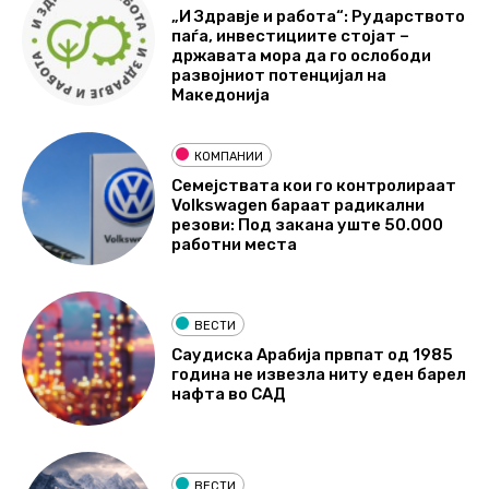
„И Здравје и работа“: Рударството
паѓа, инвестициите стојат –
државата мора да го ослободи
развојниот потенцијал на
Македонија
КОМПАНИИ
Семејствата кои го контролираат
Volkswagen бараат радикални
резови: Под закана уште 50.000
работни места
ВЕСТИ
Саудиска Арабија првпат од 1985
година не извезла ниту еден барел
нафта во САД
ВЕСТИ