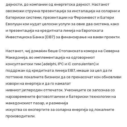
дејности, до компании од енергетска дејност. Настанот
овозможи стручна презентација за инсталација на соларни и
батериски системи, презентации на Фероинвест и Батери
Еволушн кои нудат целосни услуги за овие два система, како
и презентација на кредитната линија на Европската
Инвестициска Банка (EIB7) за финансирање на вакви проекти.
Настанот, чиј домаќин беше Стопанската комора на Северна
Македонија, во имплементација на одговорниот
консултантски тим (adelphi, IPC и iC consulenten) и
поддржан од кредитната линија EIB7, имаше за цел да ги
поттикне локалните бизниси да се пренасочат кон обновливи
извори на енергија и да го намалат
нивниот јаглероден отпечаток. Учесниците се запознаа со
најсовремените фотоволтаични и батериски технологии на
македонскиот пазар, и разменија
искуства со експертите за соларна енергија од локалните
производители.