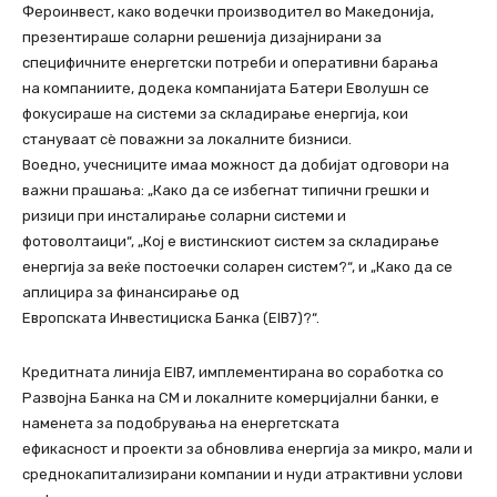
Фероинвест, како водечки производител во Македонија,
презентираше соларни решенија дизајнирани за
специфичните енергетски потреби и оперативни барања
на компаниите, додека компанијата Батери Еволушн се
фокусираше на системи за складирање енергија, кои
стануваат сè поважни за локалните бизниси.
Воедно, учесниците имаа можност да добијат одговори на
важни прашања: „Како да се избегнат типични грешки и
ризици при инсталирање соларни системи и
фотоволтаици“, „Кој е вистинскиот систем за складирање
енергија за веќе постоечки соларен систем?“, и „Како да се
аплицира за финансирање од
Европската Инвестициска Банка (EIB7)?“.
Кредитната линија EIB7, имплементирана во соработка со
Развојна Банка на СМ и локалните комерцијални банки, е
наменета за подобрувања на енергетската
ефикасност и проекти за обновлива енергија за микро, мали и
среднокапитализирани компании и нуди атрактивни услови