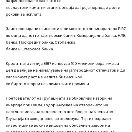
за финансирање како што се
повластени каматни стапки, опција за грејс период и долги
рокови за исплата.
Заинтересираните инвеститори можат да аплицираат за EIB7
во една од петте партнерски банки: Комерцијална банка, НЛБ
банка, ПроКредит банка, Стопанска
банка и Шпаркасе банка.
Кредитната линија EIB7 изнесува 100 милиони евра, има за
цел да влијае на намалување на јаглеродниот отпечаток и да
овозможат раст на малите бизниси кои
ќе бидат отпорни на климатските промени.
Претседателот на Групацијата за обновливи извори на
енергија при СКСМ, Тодор Анѓушев на отворањето на
настанот истакна задоволство што бројот на членки во
Групацијата секојдневно се зголемува. Тој ги поздрави
инвестициите во сите видови на обновливи извори на