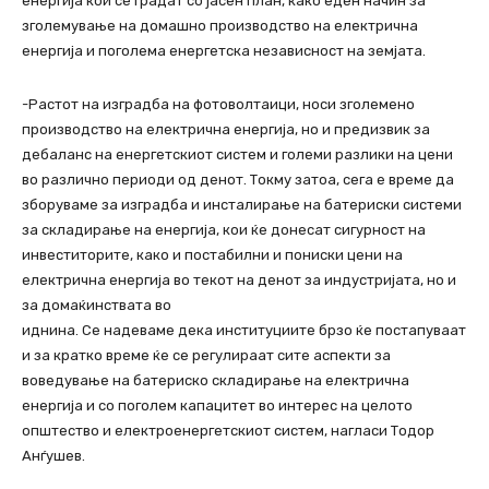
енергија кои се градат со јасен план, како еден начин за
зголемување на домашно производство на електрична
енергија и поголема енергетска независност на земјата.
-Растот на изградба на фотоволтаици, носи зголемено
производство на електрична енергија, но и предизвик за
дебаланс на енергетскиот систем и големи разлики на цени
во различно периоди од денот. Токму затоа, сега е време да
зборуваме за изградба и инсталирање на батериски системи
за складирање на енергија, кои ќе донесат сигурност на
инвеститорите, како и постабилни и пониски цени на
електрична енергија во текот на денот за индустријата, но и
за домаќинствата во
иднина. Се надеваме дека институциите брзо ќе постапуваат
и за кратко време ќе се регулираат сите аспекти за
воведување на батериско складирање на електрична
енергија и со поголем капацитет во интерес на целото
општество и електроенергетскиот систем, нагласи Тодор
Анѓушев.