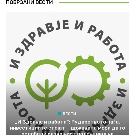
ПОВРЗАНИ ВЕСТИ
ВЕСТИ
„И Здравје и работа“: Рударството паѓа,
инвестициите стојат – државата мора да го
ослободи развојниот потенцијал на