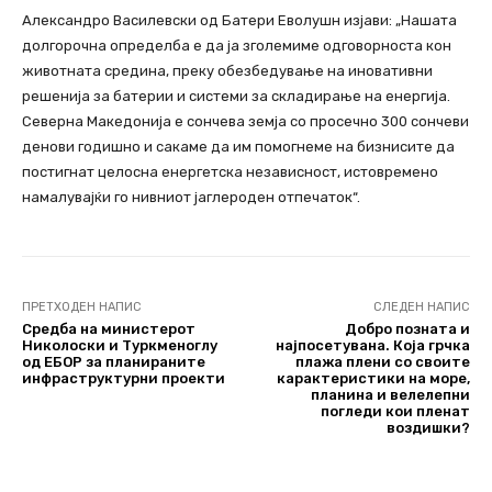
Александро Василевски од Батери Еволушн изјави: „Нашата
долгорочна определба е да ја зголемиме одговорноста кон
животната средина, преку обезбедување на иновативни
решенија за батерии и системи за складирање на енергија.
Северна Македонија е сончева земја со просечно 300 сончеви
денови годишно и сакаме да им помогнеме на бизнисите да
постигнат целосна енергетска независност, истовремено
намалувајќи го нивниот јаглероден отпечаток“.
ПРЕТХОДЕН НАПИС
СЛЕДЕН НАПИС
Средба на министерот
Добро позната и
Николоски и Туркменоглу
најпосетувана. Која грчка
од ЕБОР за планираните
плажа плени со своите
инфраструктурни проекти
карактеристики на море,
планина и велелепни
погледи кои пленат
воздишки?