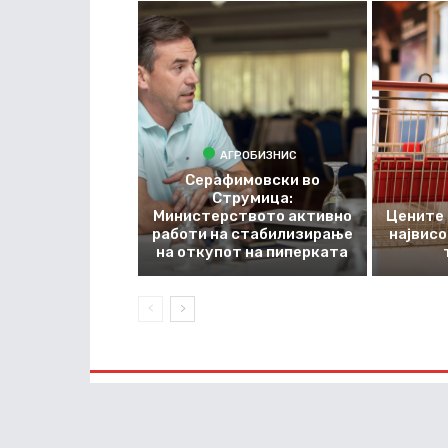
АГРОБИЗНИС
Серафимовски во
Струмица:
Министерството активно
Цените 
работи на стабилизирање
највис
на откупот на пиперката