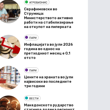
АГРОБИЗНИС
Серафимовски во
Струмица:
Министерството активно
работи на стабилизирање
на откупот на пиперката
ПАРИ
Инфлацијата во јули 2026
година во однос на
претходниот месец е 0,1
отсто
ПАРИ
Цените на храната во јули
највисоки во последните
три години
ВЕСТИ
Македонското рударство
стагнира додека регионот