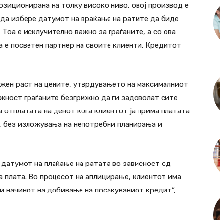
позиционирана на толку високо ниво, овој производ е
да избере датумот на враќање на ратите да биде
 Тоа е исклучително важно за граѓаните, а со ова
 е посветен партнер на своите клиенти. Кредитот
лжен раст на цените, утврдувањето на максималниот
ожност граѓаните безгрижно да ги задоволат сите
 отплатата на денот кога клиентот ја прима платата
, без изложувања на непотребни планирања и
датумот на плаќање на ратата во зависност од
та плата. Во процесот на аплицирање, клиентот има
и начинот на добивање на посакуваниот кредит“,