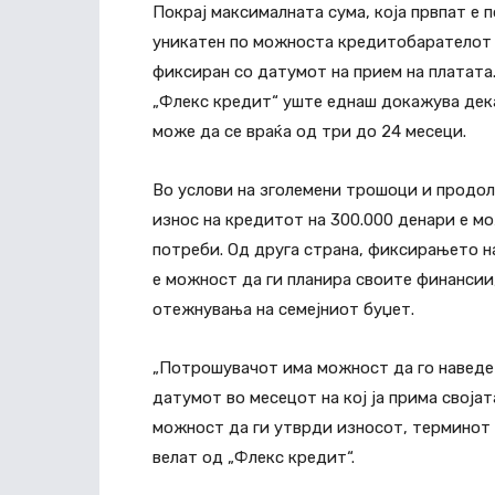
Покрај максималната сума, која првпат е 
уникатен по можноста кредитобарателот 
фиксиран со датумот на прием на платата.
„Флекс кредит“ уште еднаш докажува дека
може да се враќа од три до 24 месеци.
Во услови на зголемени трошоци и продо
износ на кредитот на 300.000 денари е м
потреби. Од друга страна, фиксирањето на
е можност да ги планира своите финансии
отежнувања на семејниот буџет.
„Потрошувачот има можност да го наведе 
датумот во месецот на кој ја прима своја
можност да ги утврди износот, терминот 
велат од „Флекс кредит“.