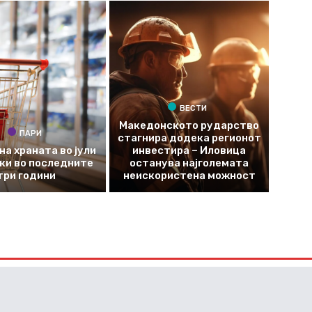
ВЕСТИ
Македонското рударство
ПАРИ
стагнира додека регионот
на храната во јули
инвестира – Иловица
оки во последните
останува најголемата
три години
неискористена можност