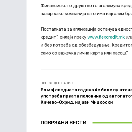
Финансиското друштво го зголемува креди
пазар како компанија што има најголем бр
Постапката за апликација останува едност
кредит“, онлајн преку
www.flexcredit.mk
или
и без потреба од обезбедување. Кредитот
само со важечка лична карта или пасош.”
ПРЕТХОДЕН НАПИС
Во мај следната година ќе биде пуштена
употреба првата половина од автопато
Кичево-Охрид, најави Мицкоски
ПОВРЗАНИ ВЕСТИ