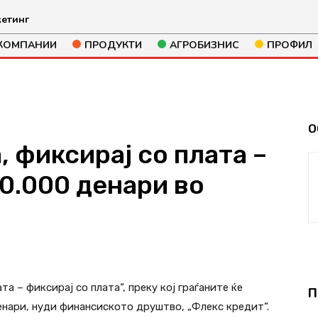
етинг
КОМПАНИИ
ПРОДУКТИ
АГРОБИЗНИС
ПРОФИЛ
О
, фиксирај со плата –
0.000 денари во
715
а – фиксирај со плата“, преку кој граѓаните ќе
П
енари, нуди финансиското друштво, „Флекс кредит“.