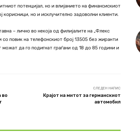
тниот потенцијал, но и влијанието на финансискиот
ој корисници, но и исклучително задоволни клиенти.
авна – лично во некоја од филијалите на „Флекс
 со повик на телефонскиот број 13505 без жиранти
 можат да го подигнат граѓани од 18 до 85 години и
СЛЕДЕН НАПИС
 во
Крајот на митот за германскиот
т
автомобил