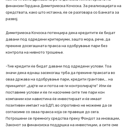
финансии Гордана Димитриеска Кочоска. За реализацијата на
средствата, како што истакна, ќе се разговара со Банката за
развој.
Димитриеска Кочоска потенцира дека кредитите ќе бидат
давани под одредени критериуми, зашто мора, рече, да
прекине досегашната пракса на одобрување пари без
контрола на нивното трошење.
-Тие кредити ќе бидат давани под одредени услови. Тоа
значи дека еднаш засекогаш трба да прекине праксата во
оваа држава на одобрување пари, кредити грантови,… на
принципот „дајте ни и потоа не ги контролирајте“. Или ќе
поставиме услови и ќе ги насочиме сите тие пари кон
компании кои навистина ќе инвестираат и ќе имаат
позитивен импакт на БДП, во спротивно не можеме да се
согласиме со оваа пракса која се правеше до сега.
Потрошени се премногу средства преку Фондот за иновации,
Законот за финансиска поддршка на инвестиции, а сите сме