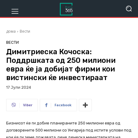
дома
Вести
ВЕСТИ
Димитриеска Кочоска:
Поддршката од 250 милиони
евра ќе ја добијат фирми кои
вистински ќе инвестираат
17 Јули 2024
634
Viber
Facebook
Бизнисот ќе ги добие планираните 250 милиони евра од
договорените 500 милиони со Унгарија под истите услови под
кои ќе ги земе државата, рече денеска министерката на