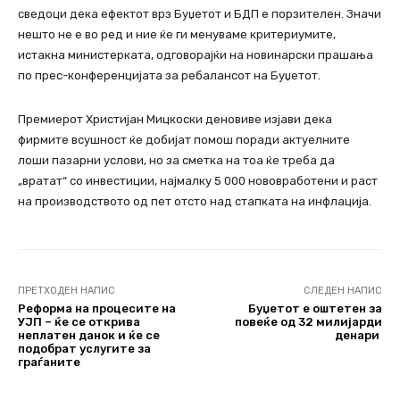
сведоци дека ефектот врз Буџетот и БДП е порзителен. Значи
нешто не е во ред и ние ќе ги менуваме критериумите,
истакна министерката, одговорајќи на новинарски прашања
по прес-конференцијата за ребалансот на Буџетот.
Премиерот Христијан Мицкоски деновиве изјави дека
фирмите всушност ќе добијат помош поради актуелните
лоши пазарни услови, но за сметка на тоа ќе треба да
„вратат“ со инвестиции, најмалку 5 000 нововработени и раст
на производството од пет отсто над стапката на инфлација.
ПРЕТХОДЕН НАПИС
СЛЕДЕН НАПИС
Реформа на процесите на
Буџетот е оштетен за
УЈП – ќе се открива
повеќе од 32 милијарди
неплатен данок и ќе се
денари
подобрат услугите за
граѓаните