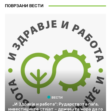
ПОВРЗАНИ ВЕСТИ
ВЕСТИ
„И Здравје и работа“: Рударството паѓа,
инвестициите стојат – државата мора да го