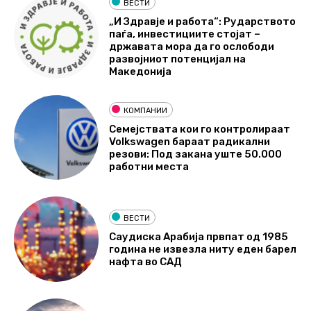
ВЕСТИ
„И Здравје и работа“: Рударството
паѓа, инвестициите стојат –
државата мора да го ослободи
развојниот потенцијал на
Македонија
КОМПАНИИ
Семејствата кои го контролираат
Volkswagen бараат радикални
резови: Под закана уште 50.000
работни места
ВЕСТИ
Саудиска Арабија првпат од 1985
година не извезла ниту еден барел
нафта во САД