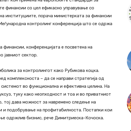
елат кон примена на европските стандарди за
те финансии со цел ефикасно управување со
 на институциите, порача министерката за финансии
Меѓународна контролинг конференција што се одржа
 финансии, конференцијата е посветена на
о јавниот сектор.
мболика за контролингот како Рубикова коцка.
ред комплексноста – да се направи стратегија од
д системот во функционална и ефективна целина. На
луксуз, туку како неопходност и тоа и во приватниот
р, тој дава можност за навремено следење на
и и подобрување на профитабилноста. Постапки кои
ање одржлив бизнис, рече Димитриеска-Кочоска.