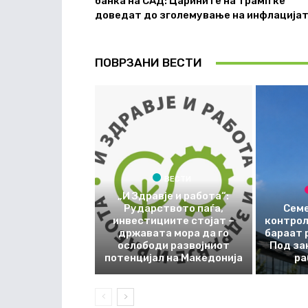
банка на САД: Царините на Трамп ќе
доведат до зголемување на инфлација
ПОВРЗАНИ ВЕСТИ
ВЕСТИ
„И Здравје и работа“:
Рударството паѓа,
Семе
инвестициите стојат –
контрол
државата мора да го
бараат 
ослободи развојниот
Под за
потенцијал на Македонија
ра