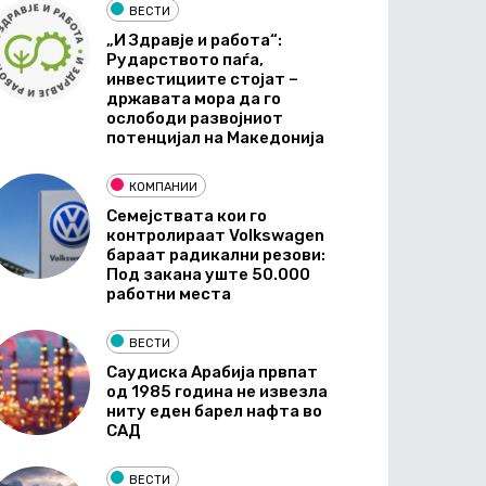
ВЕСТИ
„И Здравје и работа“:
Рударството паѓа,
инвестициите стојат –
државата мора да го
ослободи развојниот
потенцијал на Македонија
КОМПАНИИ
Семејствата кои го
контролираат Volkswagen
бараат радикални резови:
Под закана уште 50.000
работни места
ВЕСТИ
Саудиска Арабија првпат
од 1985 година не извезла
ниту еден барел нафта во
САД
ВЕСТИ