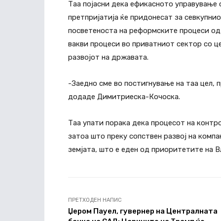
Таа појасни дека ефикасното управување 
претпријатија ќе придонесат за севкупниот
посветеноста на реформските процеси од 
вакви процеси во приватниот сектор со цел
развојот на државата.
-Заедно сме во постигнување на таа цел, 
додаде Димитриеска-Кочоска.
Таа упати порака дека процесот на контро
затоа што преку сопствен развој на компа
земјата, што е еден од приоритетите на В
ПРЕТХОДЕН НАПИС
Џером Пауел, гувернер на Централната