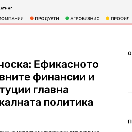
етинг
КОМПАНИИ
ПРОДУКТИ
АГРОБИЗНИС
ПРОФИЛ
О
чоска: Ефикасното
авните финансии и
туции главна
калната политика
243
П