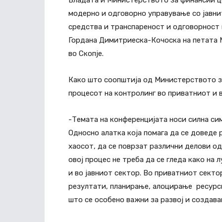
Владата и Министерството за финансии ц
модерно и одговорно управување со јавни
средства и транспареност и одговорност
Гордана Димитриеска-Кочоска на петата 
во Скопје.
Како што соопштија од Министерството за
процесот на контролинг во приватниот и в
-Темата на конференцијата носи силна си
Односно алатка која помага да се доведе 
хаосот, да се поврзат различни делови о
овој процес не треба да се гледа како на 
и во јавниот сектор. Во приватниот секто
резултати, планирање, алоцирање ресурс
што се особено важни за развој и создав