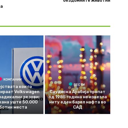
бездомните животни
та
КОМПАНИИ
ВЕСТИ
јствата кои го
ираат Volkswagen
Саудиска Арабија првпат
радикални резови:
од 1985 година не извезла
кана уште 50.000
ниту еден барел нафта во
ботни места
САД