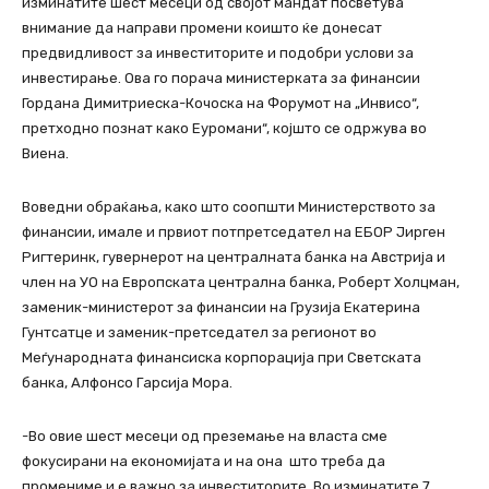
изминатите шест месеци од својот мандат посветува
внимание да направи промени коишто ќе донесат
предвидливост за инвеститорите и подобри услови за
инвестирање. Ова го порача министерката за финансии
Гордана Димитриеска-Кочоска на Форумот на „Инвисо“,
претходно познат како Еуромани“, којшто се одржува во
Виена.
Воведни обраќања, како што соопшти Министерството за
финансии, имале и првиот потпретседател на ЕБОР Јирген
Ригтеринк, гувернерот на централната банка на Австрија и
член на УО на Европската централна банка, Роберт Холцман,
заменик-министерот за финансии на Грузија Екатерина
Гунтсатце и заменик-претседател за регионот во
Меѓународната финансиска корпорација при Светската
банка, Алфонсо Гарсија Мора.
-Во овие шест месеци од преземање на власта сме
фокусирани на економијата и на она што треба да
промениме и е важно за инвеститорите. Во изминатите 7