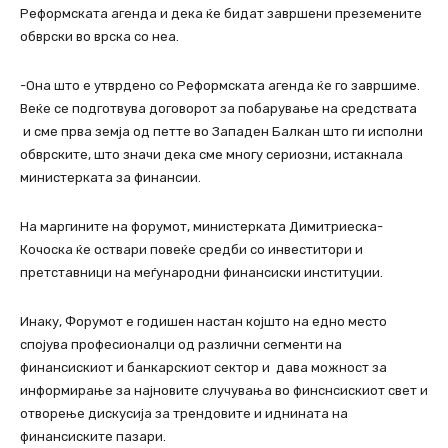
Реформската агенда и дека ќе бидат завршени преземените
обврски во врска со неа.
-Она што е утврдено со Реформската агенда ќе го завршиме.
Веќе се подготвува договорот за побарување на средствата
и сме прва земја од петте во Западен Балкан што ги исполни
обврските, што значи дека сме многу сериозни, истакнала
министерката за финансии.
На маргините на форумот, министерката Димитриеска-
Кочоска ќе оствари повеќе средби со инвеститори и
претставници на меѓународни финансиски институции.
Инаку, Форумот е годишен настан којшто на едно место
спојува професионалци од различни сегменти на
финансискиот и банкарскиот сектор и дава можност за
информирање за најновите случувања во финснсискиот свет и
отворење дискусија за трендовите и иднината на
финансиските пазари.