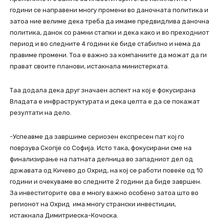
години се направени многу промени во даночната политика и
затоа ние велиме дека треба да имаме предвидлива даночна
политика, данок со рамни стапки и дека како и во преходниот
период и во следните 4 години ќе биде стабилно и нема да
правиме промени. Тоа е важно за компаниите да можат да ги
прават своите планови, истакнала министерката.
Таа додала дека друг значаен аспект на кој е фокусирана
Владата е инфраструктурата и дека целта е да се покажат
резултати на дело.
-Успеавмe да завршиме сериозен експресен пат кој го
поврзува Скопје со Софија. Исто така, фокусирани сме на
финализирање на патната делница во западниот дел од
државата од Кичево до Охрид, на кој се работи повеќе од 10
години и очекуваме во следните 2 години да биде завршен.
За инвеститорите ова е многу важно особено затоа што во
регионот на Охрид има многу странски инвестиции,
истакнала Димитриеска-Кочоска.