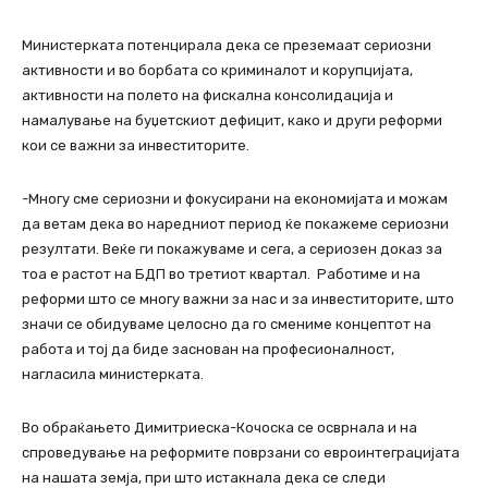
Министерката потенцирала дека се преземаат сериозни
активности и во борбата со криминалот и корупцијата,
активности на полето на фискална консолидација и
намалување на буџетскиот дефицит, како и други реформи
кои се важни за инвеститорите.
-Многу сме сериозни и фокусирани на економијата и можам
да ветам дека во наредниот период ќе покажеме сериозни
резултати. Веќе ги покажуваме и сега, а сериозен доказ за
тоа е растот на БДП во третиот квартал. Работиме и на
реформи што се многу важни за нас и за инвеститорите, што
значи се обидуваме целосно да го смениме концептот на
работа и тој да биде заснован на професионалност,
нагласила министерката.
Во обраќањето Димитриеска-Кочоска се осврнала и на
спроведување на реформите поврзани со евроинтеграцијата
на нашата земја, при што истакнала дека се следи