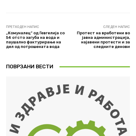
ПРЕТХОДЕН НАПИС
СЛЕДЕН НАПИС
„Комуналец“ од Гевгелија со
Протест на вработени во
54 отсто загуба на вода и
јавна администрација,
паушално фактурирање на
најавени протести и за
дел од потрошената вода
следните денови
ПОВРЗАНИ ВЕСТИ