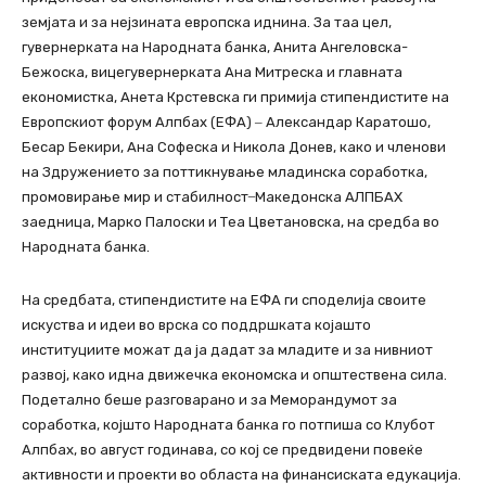
земјата и за нејзината европска иднина. За таа цел,
гувернерката на Народната банка, Анита Ангеловска-
Бежоска, вицегувернерката Ана Митреска и главната
економистка, Анета Крстевска ги примија стипендистите на
Европскиот форум Алпбах (ЕФА) ‒ Александар Каратошо,
Бесар Бекири, Ана Софеска и Никола Донев, како и членови
на Здружението за поттикнување младинска соработка,
промовирање мир и стабилност ̶ Македонска АЛПБАХ
заедница, Марко Палоски и Теа Цветановска, на средба во
Народната банка.
На средбата, стипендистите на ЕФА ги споделија своите
искуства и идеи во врска со поддршката којашто
институциите можат да ја дадат за младите и за нивниот
развој, како идна движечка економска и општествена сила.
Подетално беше разговарано и за Меморандумот за
соработка, којшто Народната банка го потпиша со Клубот
Алпбах, во август годинава, со кој се предвидени повеќе
активности и проекти во областа на финансиската едукација.