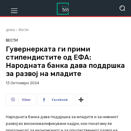
дома
Вести
ВЕСТИ
Гувернерката ги прими
стипендистите од ЕФА:
Народната банка дава поддршка
за развој на младите
13 Октомври 2024
589
Viber
Facebook
Народната банка дава поддршка за младите и за нивниот
развој во висококвалификувани кадри, кои понатаму ќе
придонесат за економскиот и за општествениот развој на