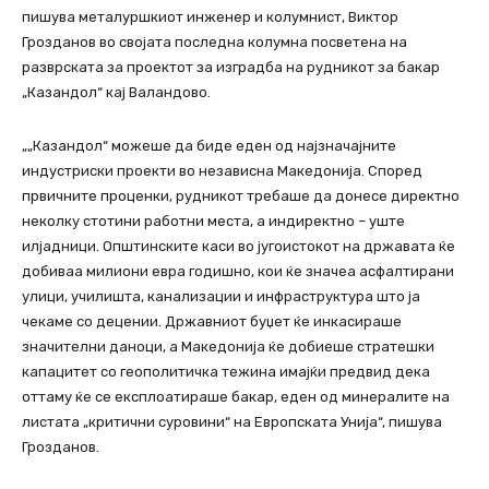
пишува металуршкиот инженер и колумнист, Виктор
Грозданов во својата последна колумна посветена на
разврската за проектот за изградба на рудникот за бакар
„Казандол“ кај Валандово.
„„Казандол“ можеше да биде еден од најзначајните
индустриски проекти во независна Македонија. Според
првичните проценки, рудникот требаше да донесе директно
неколку стотини работни места, а индиректно – уште
илјадници. Општинските каси во југоистокот на државата ќе
добиваа милиони евра годишно, кои ќе значеа асфалтирани
улици, училишта, канализации и инфраструктура што ја
чекаме со децении. Државниот буџет ќе инкасираше
значителни даноци, а Македонија ќе добиеше стратешки
капацитет со геополитичка тежина имајќи предвид дека
оттаму ќе се експлоатираше бакар, еден од минералите на
листата „критични суровини“ на Европската Унија“, пишува
Грозданов.