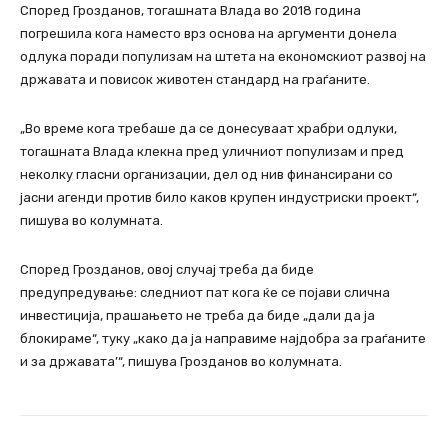
Според Грозданов, тогашната Влада во 2018 година
погрешила кога наместо врз основа на аргументи донела
одлука поради популизам на штета на економскиот развој на
државата и повисок животен стандард на граѓаните.
„Во време кога требаше да се донесуваат храбри одлуки,
тогашната Влада клекна пред уличниот популизам и пред
неколку гласни организации, дел од нив финансирани со
јасни агенди против било каков крупен индустриски проект“,
пишува во колумната.
Според Грозданов, овој случај треба да биде
предупредување: следниот пат кога ќе се појави слична
инвестиција, прашањето не треба да биде „дали да ја
блокираме“, туку „како да ја направиме најдобра за граѓаните
и за државата’“, пишува Грозданов во колумната.