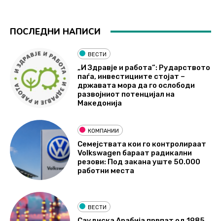
ПОСЛЕДНИ НАПИСИ
ВЕСТИ
„И Здравје и работа“: Рударството
паѓа, инвестициите стојат –
државата мора да го ослободи
развојниот потенцијал на
Македонија
КОМПАНИИ
Семејствата кои го контролираат
Volkswagen бараат радикални
резови: Под закана уште 50.000
работни места
ВЕСТИ
Саудиска Арабија првпат од 1985