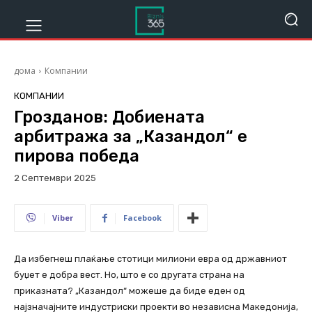
дома
Компании
КОМПАНИИ
Грозданов: Добиената
арбитража за „Казандол“ е
пирова победа
2 Септември 2025
715
Viber
Facebook
Да избегнеш плаќање стотици милиони евра од државниот
буџет е добра вест. Но, што е со другата страна на
приказната? „Казандол“ можеше да биде еден од
најзначајните индустриски проекти во независна Македонија,