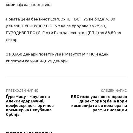
комисија за енергетика.
Новата цена бензинот ЕУРОСУПЕР БС – 95 ќе биде 76,00
денари, ЕУРОСУПЕР БС – 98 ќе се продава за 78,50,
ЕУРОДИЗЕЛ БС (Д-Е V) и Екстра лесното 1 (ЕЛ-1) за 68,50 за
литар.
За 0,680 денари поевтинува и Мазутот М-1 НС и еден
килограм ќе чини 41,025 денари.
ПРЕТХОДЕН НАПИС
СЛЕДЕН НАПИС
Ѓуро Мацут – пулен на
ЕДС именува нов генерален
Aлександар Вучиќ,
директор кој ќе ја води
професор, доктор и нов
компанијата во нова ера на
премиер на Република
раст и иновации
Србија