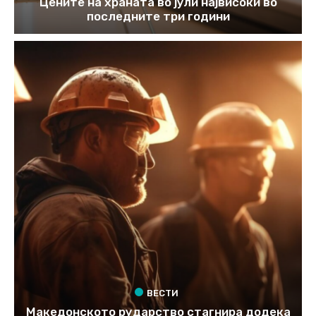
Цените на храната во јули највисоки во
последните три години
ВЕСТИ
Македонското рударство стагнира додека