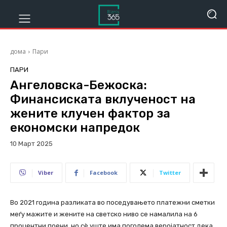
дома
Пари
ПАРИ
Ангеловска-Бежоска:
Финансиската вклученост на
жените клучен фактор за
економски напредок
10 Март 2025
254
Viber
Facebook
Twitter
Во 2021 година разликата во поседувањето платежни сметки
меѓу мажите и жените на светско ниво се намалила на 6
процентни поени, но сè уште има поголема веројатност дека