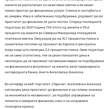
жените ќе располагаат со неактивни сметки и ќе имаат
помал пристап до финансиски услуги. Слична е состојбата и
во земјава. Иако е забележано подобрување, родовиот јаз во
пристапот до финансии сè уште постои. Според последните
податоци, во 2021 година 79,9 отсто од жените и 90,6
проценти од мажите во Северна Македонија поседувале
платежна сметка. Овој родов јаз од 10,7 процентни поени е
значително поголем од просекот во Европа и Централна
Азија каде што изнесува 3,2 процентни поена. Овие податоци
не се само статистика, тие се јасен показател дека е
неопходно да се преземат натамошни мерки за подобрување
на финансиската вклученост на жените, вели гувернерката
на Народната банка, Анита Ангеловска-Бежоска.
Во интервју за веб-порталот „Пари.мк“, Ангеловска-Бежоска
нагласува дека пристапот до финансии е од големо значење
за економската независност, за подобро управување со
личните и семејните финансии, како и за создавање
посигурна иднина.