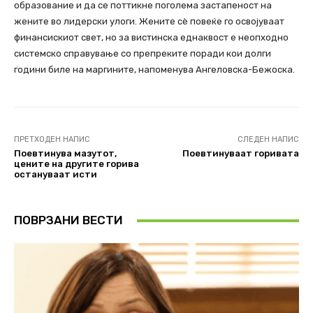
образование и да се поттикне поголема застапеност на
жените во лидерски улоги. Жените сè повеќе го освојуваат
финансискиот свет, но за вистинска еднаквост е неопходно
системско справување со препреките поради кои долги
години биле на маргините, напоменува Ангеловска-Бежоска.
ПРЕТХОДЕН НАПИС
СЛЕДЕН НАПИС
Поевтинува мазутот,
Поевтинуваат горивата
цените на другите горива
остануваат исти
ПОВРЗАНИ ВЕСТИ