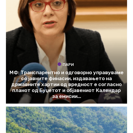
ПАРИ
МФ: Транспарентно и одговорно управуваме
со јавните финасии, издавањето на
државните хартии од вредност е согласно
планот од Буџетот и објавениот Календар
за емисии...