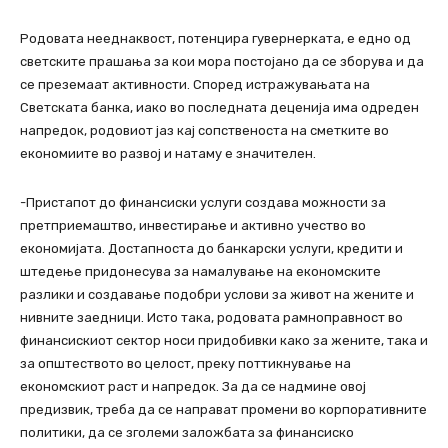
Родовата нееднаквост, потенцира гувернерката, е едно од
светските прашања за кои мора постојано да се зборува и да
се преземаат активности. Според истражувањата на
Светската банка, иако во последната деценија има одреден
напредок, родовиот јаз кај сопственоста на сметките во
економиите во развој и натаму е значителен.
-Пристапот до финансиски услуги создава можности за
претприемаштво, инвестирање и активно учество во
економијата. Достапноста до банкарски услуги, кредити и
штедење придонесува за намалување на економските
разлики и создавање подобри услови за живот на жените и
нивните заедници. Исто така, родовата рамноправност во
финансискиот сектор носи придобивки како за жените, така и
за општеството во целост, преку поттикнување на
економскиот раст и напредок. За да се надмине овој
предизвик, треба да се направат промени во корпоративните
политики, да се зголеми заложбата за финансиско