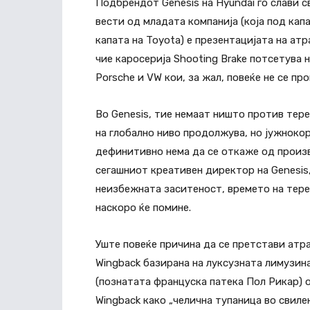
Подбрендот Genesis на Hyundai го слави с
вести од младата компанија (која под капа
капата на Toyota) е презентацијата на ат
чие каросерија Shooting Brake потсетува 
Porsche и VW кои, за жал, повеќе не се пр
Во Genesis, тие немаат ништо против тере
на глобално ниво продолжува, но јужноко
дефинитивно нема да се откаже од произ
сегашниот креативен директор на Genesis
неизбежната заситеност, времето на тере
наскоро ќе помине.
Уште повеќе причина да се претстави атра
Wingback базирана на луксузната лимузина
(познатата француска патека Пол Рикар) 
Wingback како „челична тупаница во свилен