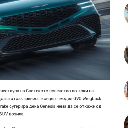
 учествува на Светското првенство во трки на
доаѓа атрактивниот концепт модел G90 Wingback
rake сугерира дека Genesis нема да се откаже од
SUV возила.