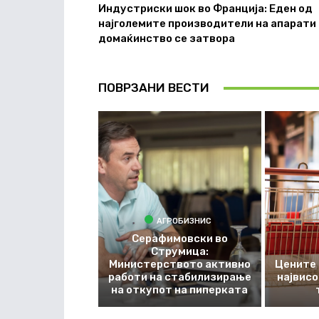
Индустриски шок во Франција: Еден од
најголемите производители на апарати
домаќинство се затвора
ПОВРЗАНИ ВЕСТИ
АГРОБИЗНИС
Серафимовски во
Струмица:
Министерството активно
Цените 
работи на стабилизирање
највис
на откупот на пиперката