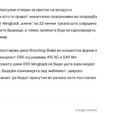
луксузни отвори за проток на воздух и
 што го прават значително поагресивен во споредба
т Wingback „клече“ на 22-инчни тркала што совршено
те браници, а темно зелената боја на каросеријата
мир.
тпоставува дека Shooting Brake во концептна форма е
 моделот G90 кој развива 415 КС и 549 Nm
познато дали G90 Wingback ќе биде уште еден модел
де, бидејќи компанијата зад амблемот „широко
 сакаат да бидат присутни во речиси сите постоечки
СЛЕДЕН НАПИС