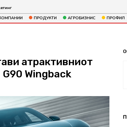
етинг
КОМПАНИИ
ПРОДУКТИ
АГРОБИЗНИС
ПРОФИЛ
О
тави атрактивниот
 G90 Wingback
304
П