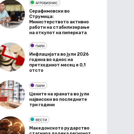
АГРОБИЗНИС
Серафимовски во
Струмица:
Министерството активно
работи на стабилизирање
на откупот на пиперката
ПАРИ
Инфлацијата во јули 2026
година во однос на
претходниот месец е 0,1
отсто
ПАРИ
Цените на храната во јули
највисоки во последните
три години
ВЕСТИ
Македонското рударство
стагнира додека регионот