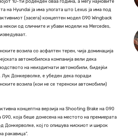
војот 10-ти роденден оваа година, а меѓу најновите
та на Hyundai ја има улогата што Lexus ја има под
рактивниот (засега) концептен модел G90 Wingback
на некои од сличните и убави модели на Mercedes,
оизведуваат.
нските возила со асфалтен терен, чија доминација
рејската автомобилска компанија вели дека
водството на неиздигнати автомобили, бидејќи
, Лук Донкерволке, е убеден дека поради
нските возила (кои не се теренски автомобили)
ктивна концептна верзија на Shooting Brake на G90
 G90, која беше донесена на местото на премиерата
од Донкерволке, кој го опишува нискиот и широк
а ракавица“.