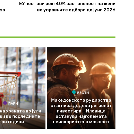
ЕУ постави рок: 40% застапеност на жени
 за
во управните одбори до јуни 2026
ВЕСТИ
Македонското рударство
ПАРИ
стагнира додека регионот
на храната во јули
инвестира – Иловица
оки во последните
останува најголемата
три години
неискористена можност