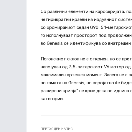
Со различни елементи на каросеријата, по
четирикратни краеви на издувниот систем
со хромираниот седан G90, 5,1-метарскио
го исполнуваат просторот под продолжени
во Genesis се идентификува со внатрешен 
Погонскиот склоп не е откриен, но се пре
напојуван од 3,5-литарскиот V6 мотор од
максимален вртежен момент. Засега не е 
во гамата на Genesis, но веројатно ќе би
раширени крилја“ не крие дека во иднина
категории.
ПРЕТХОДЕН НАПИС