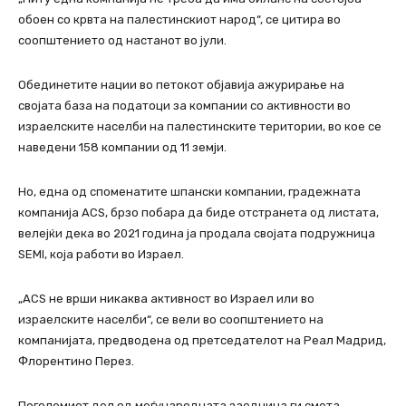
обоен со крвта на палестинскиот народ“, се цитира во
соопштението од настанот во јули.
Обединетите нации во петокот објавија ажурирање на
својата база на податоци за компании со активности во
израелските населби на палестинските територии, во кое се
наведени 158 компании од 11 земји.
Но, една од споменатите шпански компании, градежната
компанија ACS, брзо побара да биде отстранета од листата,
велејќи дека во 2021 година ја продала својата подружница
SEMI, која работи во Израел.
„ACS не врши никаква активност во Израел или во
израелските населби“, се вели во соопштението на
компанијата, предводена од претседателот на Реал Мадрид,
Флорентино Перез.
Поголемиот дел од меѓународната заедница ги смета