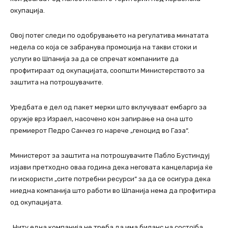
окупација.
Овој потег следи по одобрувањето на регулатива минатата
недела со која се забранува промоција на такви стоки и
услуги во Шпанија за да се спречат компаниите да
профитираат од окупацијата, соопшти Министерството за
заштита на потрошувачите.
Уредбата е дел од пакет мерки што вклучуваат ембарго за
оружје врз Израел, насочено кон запирање на она што
премиерот Педро Санчез го нарече „геноцид во Газа“.
Министерот за заштита на потрошувачите Пабло Бустиндуј
изјави претходно оваа година дека неговата канцеларија ќе
ги искористи „сите потребни ресурси“ за да се осигура дека
ниедна компанија што работи во Шпанија нема да профитира
од окупацијата.
„Ниту една компанија не треба да има биланс на состојба