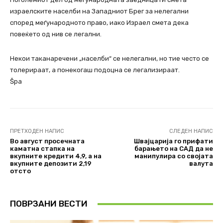
израелските населби на Западниот Брег за нелегални
според меѓународното право, иако Израел смета дека
повеќето од нив се легални.
Некои таканаречени „населби“ се нелегални, но тие често се
толерираат, а понекогаш подоцна се легализираат.
Špa
ПРЕТХОДЕН НАПИС
СЛЕДЕН НАПИС
Во август просечната
Швајцарија го прифати
каматна стапка на
барањето на САД да не
вкупните кредити 4,9, а на
манипулира со својата
вкупните депозити 2,19
валута
отсто
ПОВРЗАНИ ВЕСТИ