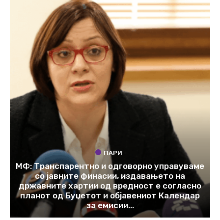
ПАРИ
МФ: Транспарентно и одговорно управуваме
со јавните финасии, издавањето на
државните хартии од вредност е согласно
планот од Буџетот и објавениот Календар
за емисии...