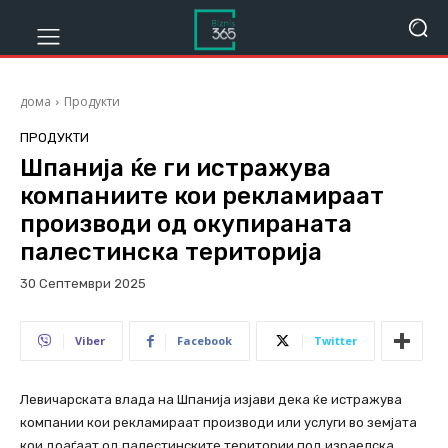
дома
Продукти
ПРОДУКТИ
Шпанија ќе ги истражува
компаниите кои рекламираат
производи од окупираната
палестинска територија
30 Септември 2025
209
Viber
Facebook
Twitter
Левичарската влада на Шпанија изјави дека ќе истражува
компании кои рекламираат производи или услуги во земјата
кои доаѓаат од палестинските територии под израелска