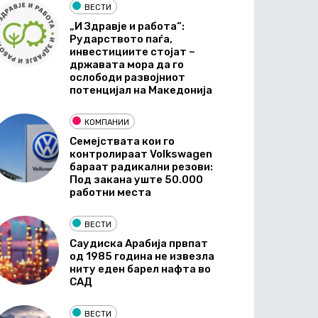
ВЕСТИ
„И Здравје и работа“:
Рударството паѓа,
инвестициите стојат –
државата мора да го
ослободи развојниот
потенцијал на Македонија
КОМПАНИИ
Семејствата кои го
контролираат Volkswagen
бараат радикални резови:
Под закана уште 50.000
работни места
ВЕСТИ
Саудиска Арабија првпат
од 1985 година не извезла
ниту еден барел нафта во
САД
ВЕСТИ