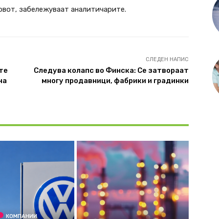
врвот, забележуваат аналитичарите.
СЛЕДЕН НАПИС
те
Следува колапс во Финска: Се затвораат
на
многу продавници, фабрики и градинки
КОМПАНИИ