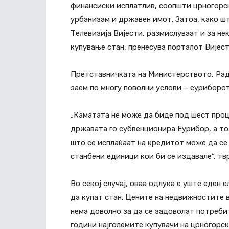
финансиски исплатлив, соопшти црногорс
урбанизам и државен имот. Затоа, како ш
Телевизија Вијести, размислуваат и за не
купување стан, пренесува порталот Вијест
Претставничката на Министерството, Рад
заем по многу поволни услови – еуриборот 
„Каматата не може да биде под шест проц
државата го субвенционира Еурибор, а то
што се исплаќаат на кредитот може да се
станбени единици кои би се издавале“, тв
Во секој случај, оваа одлука е уште еден 
да купат стан. Цените на недвижностите в
нема доволно за да се задоволат потреби
години најголемите купувачи на црногорс