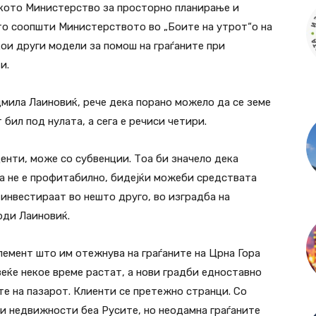
кото Министерство за просторно планирање и
то соопшти Министерството во „Боите на утрот“о на
кои други модели за помош на граѓаните при
и.
мила Лаиновиќ, рече дека порано можело да се земе
бил под нулата, а сега е речиси четири.
енти, може со субвенции. Тоа би значело дека
а не е профитабилно, бидејќи можеби средствата
 инвестираат во нешто друго, во изградба на
рди Лаиновиќ.
елемент што им отежнува на граѓаните на Црна Гора
еќе некое време растат, а нови градби едноставно
те на пазарот. Клиенти се претежно странци. Со
ки недвижности беа Русите, но неодамна граѓаните