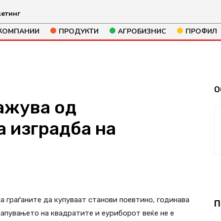
етинг
КОМПАНИИ
ПРОДУКТИ
АГРОБИЗНИС
ПРОФИЛ
О
ажува од
 изградба на
892
а граѓаните да купуваат станови поевтино, годинава
П
капувањето на квадратите и еуриборот веќе не е