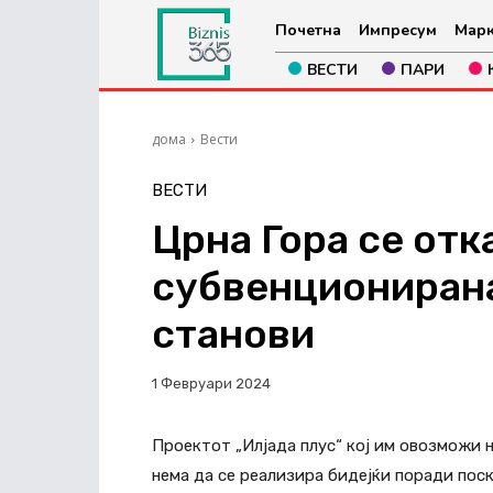
Почетна
Импресум
Марк
ВЕСТИ
ПАРИ
дома
Вести
ВЕСТИ
Црна Гора се отк
субвенционирана
станови
1 Февруари 2024
Проектот „Илјада плус“ кој им овозможи н
нема да се реализира бидејќи поради пос