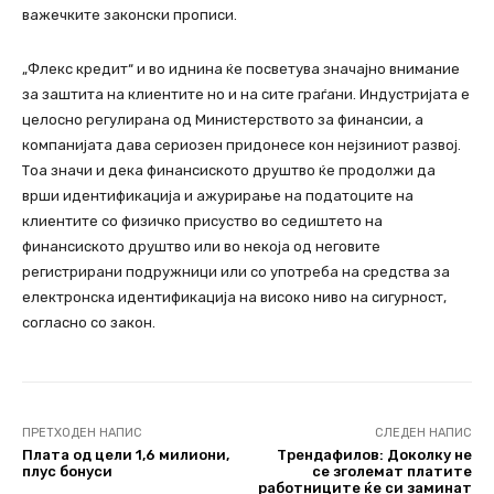
важечките законски прописи.
„Флекс кредит“ и во иднина ќе посветува значајно внимание
за заштита на клиентите но и на сите граѓани. Индустријата е
целосно регулирана од Министерството за финансии, а
компанијата дава сериозен придонесе кон нејзиниот развој.
Тоа значи и дека финансиското друштво ќе продолжи да
врши идентификација и ажурирање на податоците на
клиентите со физичко присуство во седиштето на
финансиското друштво или во некоја од неговите
регистрирани подружници или со употреба на средства за
електронска идентификација на високо ниво на сигурност,
согласно со закон.
ПРЕТХОДЕН НАПИС
СЛЕДЕН НАПИС
Плата од цели 1,6 милиони,
Трендафилов: Доколку не
плус бонуси
се зголемат платите
работниците ќе си заминат