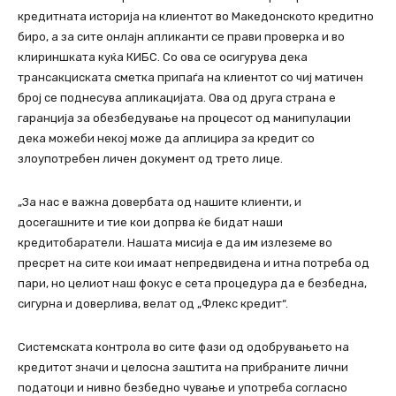
кредитната историја на клиентот во Македонското кредитно
биро, а за сите онлајн апликанти се прави проверка и во
клириншката куќа КИБС. Со ова се осигурува дека
трансакциската сметка припаѓа на клиентот со чиј матичен
број се поднесува апликацијата. Ова од друга страна е
гаранција за обезбедување на процесот од манипулации
дека можеби некој може да аплицира за кредит со
злоупотребен личен документ од трето лице.
„За нас е важна довербата од нашите клиенти, и
досегашните и тие кои допрва ќе бидат наши
кредитобаратели. Нашата мисија е да им излеземе во
пресрет на сите кои имаат непредвидена и итна потреба од
пари, но целиот наш фокус е сета процедура да е безбедна,
сигурна и доверлива, велат од „Флекс кредит“.
Системската контрола во сите фази од одобрувањето на
кредитот значи и целосна заштита на прибраните лични
податоци и нивно безбедно чување и употреба согласно