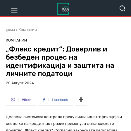
дома
Компании
КОМПАНИИ
„Флекс кредит“: Доверлив и
безбеден процес на
идентификација и заштита на
личните податоци
20 Август 2024
579
Viber
Facebook
Целосна системска контрола преку лична идентификација и
следење на кредитниот ризик применува финансиското
друштво „Флекс кредит“. Согласно законската регулатива