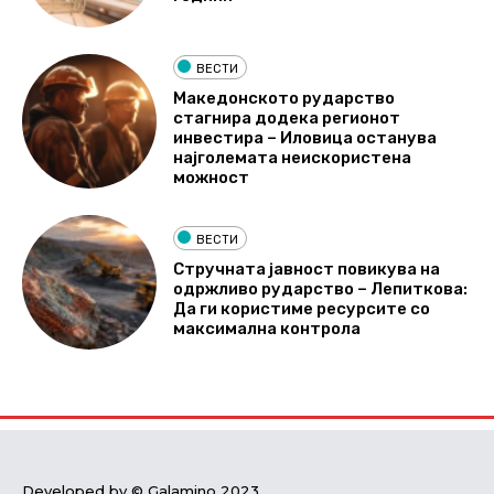
ВЕСТИ
Македонското рударство
стагнира додека регионот
инвестира – Иловица останува
најголемата неискористена
можност
ВЕСТИ
Стручната јавност повикува на
одржливо рударство – Лепиткова:
Да ги користиме ресурсите со
максимална контрола
Developed by © Galamino 2023