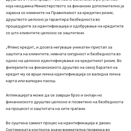
која неодамна Министерството за финансии дополнително ја
зајакна со измените на Правилникот за кредитен ризик,
друштвото целосно ја гарантира безбедноста во
процедурите за идентификација и одобрување на кредитите
со што клиентите целосно се заштитени.
„Флекс кредит„ и досега негуваше уникатен пристап за
заштита на клиентите, нивната сигурност и безбедноста во
однос на целосно идентификување на кредитниот ризик. Во
филијалите на финансиското друштво на секој барател на
кредит му се врши лична идентификација со валидна лична
карта или валиден пасош.
Апликацијата може да се заврши брзо и онлајн но
финансиското друштво целосно е посветено на безбедноста
на процесот и заштитата на сите граѓани.
Во суштина самиот процес на идентификација е двоен.
Системската контрола значи внимателна проверка во