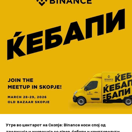
Утре во центарот на Скопје: Binance носи спој од
традиција и иновација со ајвар, ќебапи и криптовалути