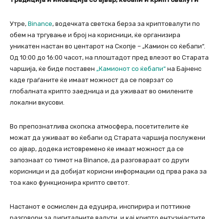
Утре,
Binance
, водечката светска берза за криптовалути по
обем на тргување и број на корисници, ќе организира
уникатен настан во центарот на Скопје – „Камион со ќебапи“.
Од 10:00 до 16:00 часот, на плоштадот пред влезот во Старата
чаршија, ќе биде поставен
„Камионот со ќебапи“
на Бајненс
каде граѓаните ќе имаат можност да се поврзат со
глобалната крипто заедница и да уживаат во омилените
локални вкусови.
Во препознатлива скопска атмосфера, посетителите ќе
можат да уживаат во ќебапи од Старата чаршија послужени
со ајвар, додека истовремено ќе имаат можност да се
запознаат со тимот на Binance, да разговараат со други
корисници и да добијат корисни информации од прва рака за
тоа како функционира крипто светот.
Настанот е осмислен да едуцира, инспирира и поттикне
разговори за дигиталните валути, и кај крипто ентузијастите