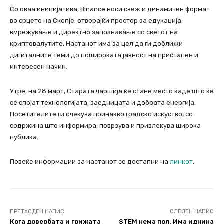
Со оваа иницијатива, Binance носи свеж и динамичен формат
во срцето на Скопје, отворајќи простор за едукација,
вмрежување и директно запознавање со светот на
криптовалутите. Настанот има за цел да ги доближи
дигиталните теми до пошироката јавност на пристапен и
интересен начин.
Утре, на 28 март, Старата чаршија ќе стане место каде што ќе
се спојат технологијата, заедницата и добрата енергија.
Посетителите ги очекува поинакво градско искуство, со
содржина што информира, поврзува и привлекува широка
публика.
Повеќе информации за настанот се достапни на
линкот
.
ПРЕТХОДЕН НАПИС
СЛЕДЕН НАПИС
Кога довербата и грижата
STEM нема пол. Има иднина