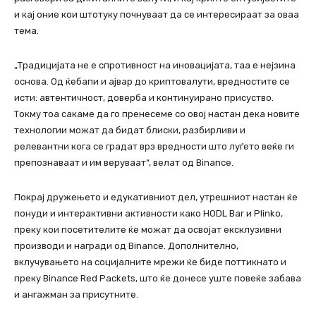
и кај оние кои штотуку почнуваат да се интересираат за оваа
тема.
„Традицијата не е спротивност на иновацијата, таа е нејзина
основа. Од ќебапи и ајвар до криптовалути, вредностите се
исти: автентичност, доверба и континуирано присуство.
Токму тоа сакаме да го пренесеме со овој настан дека новите
технологии можат да бидат блиски, разбирливи и
релевантни кога се градат врз вредности што луѓето веќе ги
препознаваат и им веруваат“, велат од Binance.
Покрај дружењето и едукативниот дел, утрешниот настан ќе
понуди и интерактивни активности како HODL Bar и Plinko,
преку кои посетителите ќе можат да освојат ексклузивни
производи и награди од Binance. Дополнително,
вклучувањето на социјалните мрежи ќе биде поттикнато и
преку Binance Red Packets, што ќе донесе уште повеќе забава
и ангажман за присутните.