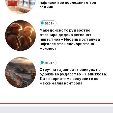
највисоки во последните три
години
ВЕСТИ
Македонското рударство
стагнира додека регионот
инвестира – Иловица останува
најголемата неискористена
можност
ВЕСТИ
Стручната јавност повикува на
одржливо рударство – Лепиткова:
Да ги користиме ресурсите со
максимална контрола