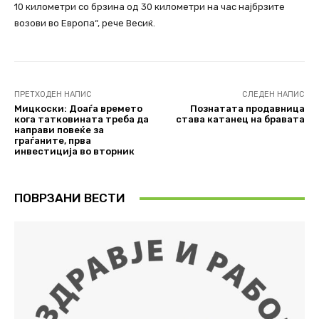
10 километри со брзина од 30 километри на час најбрзите
возови во Европа“, рече Весиќ.
ПРЕТХОДЕН НАПИС
СЛЕДЕН НАПИС
Мицкоски: Доаѓа времето
Познатата продавница
кога татковината треба да
става катанец на бравата
направи повеќе за
граѓаните, прва
инвестиција во вторник
ПОВРЗАНИ ВЕСТИ