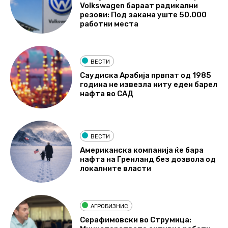
Volkswagen бараат радикални
резови: Под закана уште 50.000
работни места
ВЕСТИ
Саудиска Арабија првпат од 1985
година не извезла ниту еден барел
нафта во САД
ВЕСТИ
Американска компанија ќе бара
нафта на Гренланд без дозвола од
локалните власти
АГРОБИЗНИС
Серафимовски во Струмица: