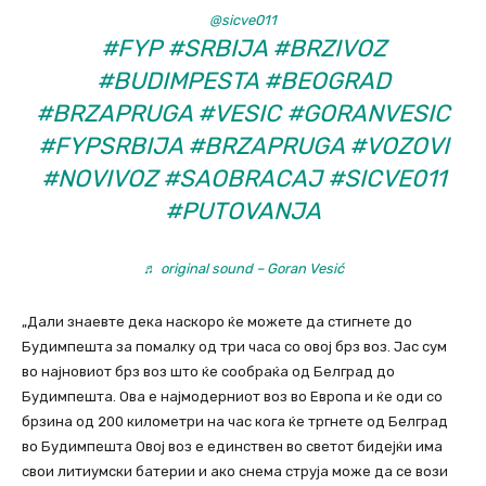
@sicve011
#FYP
#SRBIJA
#BRZIVOZ
#BUDIMPESTA
#BEOGRAD
#BRZAPRUGA
#VESIC
#GORANVESIC
#FYPSRBIJA
#BRZAPRUGA
#VOZOVI
#NOVIVOZ
#SAOBRACAJ
#SICVE011
#PUTOVANJA
♬ original sound – Goran Vesić
„Дали знаевте дека наскоро ќе можете да стигнете до
Будимпешта за помалку од три часа со овој брз воз. Јас сум
во најновиот брз воз што ќе сообраќа од Белград до
Будимпешта. Ова е најмодерниот воз во Европа и ќе оди со
брзина од 200 километри на час кога ќе тргнете од Белград
во Будимпешта Овој воз е единствен во светот бидејќи има
свои литиумски батерии и ако снема струја може да се вози