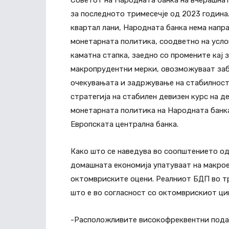
Советот на Народната банка на вчерашнат
за последното тримесечје од 2023 година
квартал лани, Народната банка нема напр
монетарната политика, соодветно на усло
каматна стапка, заедно со промените кај 
макропрудентни мерки, овозможуваат заба
очекувањата и задржување на стабилноста
стратегија на стабилен девизен курс на д
монетарната политика на Народната банк
Европската централна банка.
Како што се наведува во соопштението од
домашната економија упатуваат на макрое
октомвриските оцени. Реалниот БДП во тр
што е во согласност со октомврискиот цик
-Расположливите високофреквентни пода