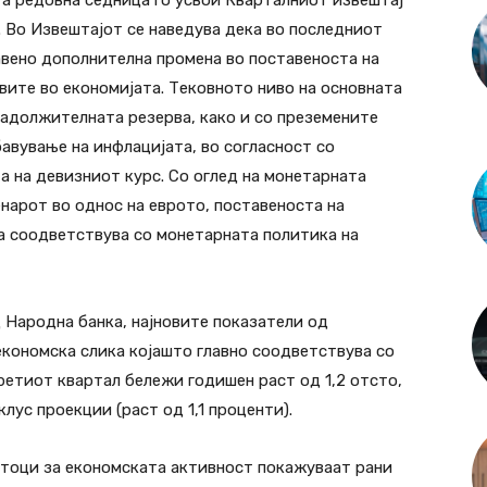
а редовна седница го усвои Кварталниот извештај
. Во Извештајот се наведува дека во последниот
авено дополнителна промена во поставеноста на
вите во економијата. Тековното ниво на основната
задолжителната резерва, како и со преземените
вување на инфлацијата, во согласност со
 на девизниот курс. Со оглед на монетарната
енарот во однос на еврото, поставеноста на
а соодветствува со монетарната политика на
 Народна банка, најновите показатели од
кономска слика којашто главно соодветствува со
етиот квартал бележи годишен раст од 1,2 отсто,
лус проекции (раст од 1,1 проценти).
тоци за економската активност покажуваат рани