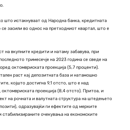
о.
ко што истакнуваат од Народна банка, кредитната
 се засили во однос на претходниот квартал, што е
аст на вкупните кредити и натаму забавува, при
последното тримесечје на 2023 година се сведе на
поред октомвриската проекција (5,7 проценти).
тален раст кај депозитната база и натамошно
те, којшто достигна 9,1 отсто, што е над
 октомвриската проекција (8,4 отсто). Притоа, и
ект на рочната и валутната структура на штедењето
епозити), одразувајќи ги ефектите од мерките
 и стабилизираните очекувања на економските