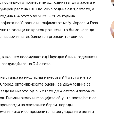
о последното тримесечје од годината, што засега е
умерен раст на БДП во 2023 година од 1,9 отсто, а
година и 4 отсто во 2025 − 2026 година.
војната во Украина и конфликтот меѓу Израел и Газа
чните ризици на краток рок, коишто би можеле да
 пазари и на глобалните трговски текови, се
, како што посочуваат од Народна банка, годишната
сведувајќи се на 3,4 отсто.
на стапка на инфлација изнесува 9,4 отсто и е во
. Според октомвриските оцени, за 2024 година се
сведе на нивото од 3,5 отсто до 4 отсто и потоа ќе
ок. Ризици околу инфлацијата сè уште постојат и се
 производи на светските берзи, поради
мени, како и со промените на регулираните цени и