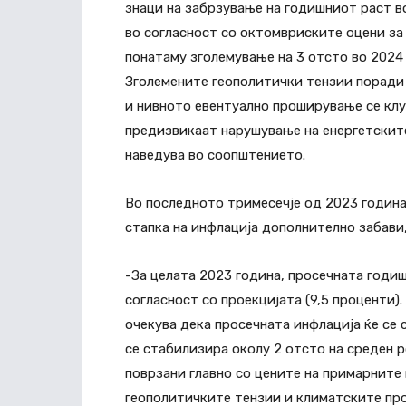
знаци на забрзување на годишниот раст в
во согласност со октомвриските оцени за 
понатаму зголемување на 3 отсто во 2024 
Зголемените геополитички тензии поради 
и нивното евентуално проширување се клу
предизвикаат нарушување на енергетските
наведува во соопштението.
Во последното тримесечје од 2023 година
стапка на инфлација дополнително забави, 
-За целата 2023 година, просечната годиш
согласност со проекцијата (9,5 проценти)
очекува дека просечната инфлација ќе се 
се стабилизира околу 2 отсто на среден р
поврзани главно со цените на примарните
геополитичките тензии и климатските про