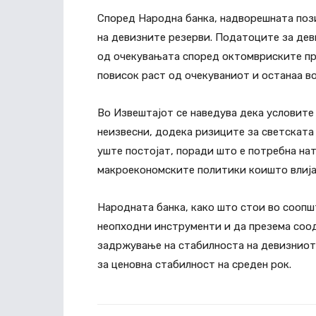
Според Народна банка, надворешната пози
на девизните резерви. Податоците за дев
од очекувањата според октомвриските про
повисок раст од очекуваниот и останаа во
Во Извештајот се наведува дека условите
неизвесни, додека ризиците за светската 
уште постојат, поради што е потребна на
макроекономските политики коишто влијаа
Народната банка, како што стои во соопш
неопходни инструменти и да презема соод
задржување на стабилноста на девизниот
за ценовна стабилност на среден рок.