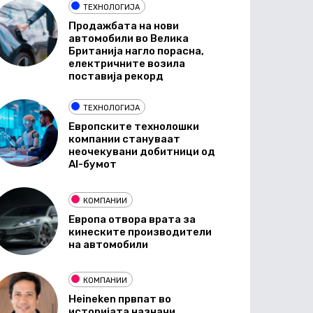
ТЕХНОЛОГИЈА
Продажбата на нови
автомобили во Велика
Британија нагло порасна,
електричните возила
поставија рекорд
ТЕХНОЛОГИЈА
Европските технолошки
компании стануваат
неочекувани добитници од
AI-бумот
КОМПАНИИ
Европа отвора врата за
кинеските производители
на автомобили
КОМПАНИИ
Heineken првпат во
историјата назначи