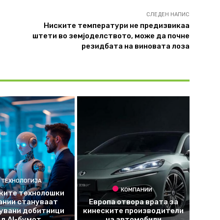
СЛЕДЕН НАПИС
Ниските температури не предизвикаа
штети во земјоделството, може да почне
резидбата на виновата лоза
ТЕХНОЛОГИЈА
КОМПАНИИ
ките технолошки
ании стануваат
Европа отвора врата за
увани добитници
кинеските производители
од AI-бумот
на автомобили