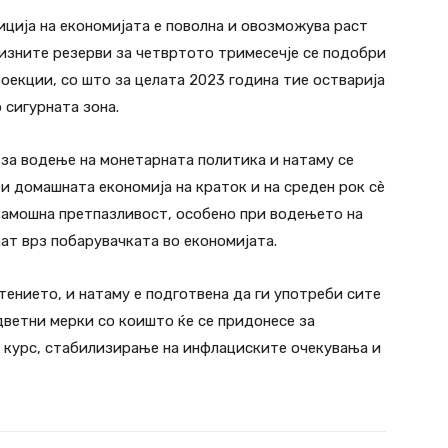
ција на економијата е поволна и овозможува раст
изните резерви за четвртото тримесечје се подобри
екции, со што за целата 2023 година тие остварија
 сигурната зона.
 за водење на монетарната политика и натаму се
и домашната економија на краток и на среден рок сѐ
тамошна претпазливост, особено при водењето на
т врз побарувачката во економијата.
тението, и натаму е подготвена да ги употреби сите
ветни мерки со коишто ќе се придонесе за
 курс, стабилизирање на инфлациските очекувања и