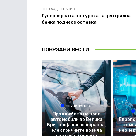
ПРЕТХОДЕН НАПИС
Гувернерката на турската централна
банка поднесе оставка
ПОВРЗАНИ ВЕСТИ
ТЕХНОЛОГИЈА
Продажбата на нови
автомобили во Велика
Европс
Британија нагло порасна,
комп
електричните возила
неочек
поставија рекорд