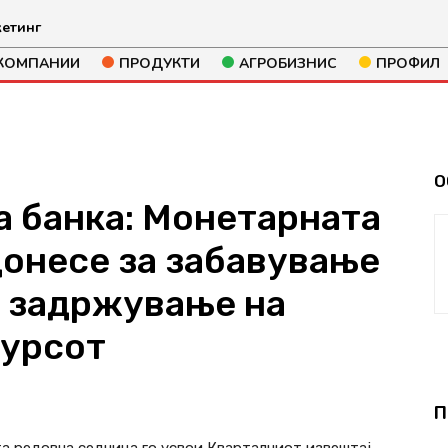
етинг
КОМПАНИИ
ПРОДУКТИ
АГРОБИЗНИС
ПРОФИЛ
О
а банка: Монетарната
донесе за забавување
и задржување на
курсот
883
П