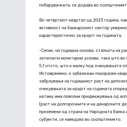
побарувачката, се додава во соопштениет
Во четвртиот квартал од 2023 година, ка
активност на банкарскиот сектор умерено
карактеристично за крајот на годината.
-Сепак, на годишна основа, стапката на р
затегнати монетарни услови, така што во 
5,1 отсто, што е малку под очекувањата с
Истовремено, е забележан поизразен квар
забрзување на годишниот раст на депозити
очекувањата за крајот на годината според
натаму има поволни придвижувања од асп
(раст на долгорочните и на денарските д
преземени од страна на Народната банка
субјекти, се наведува во соопштението.