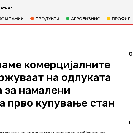
етинг
КОМПАНИИ
ПРОДУКТИ
АГРОБИЗНИС
ПРОФИЛ
О
ваме комерцијалните
држуваат на одлуката
а за намалени
а прво купување стан
190
П