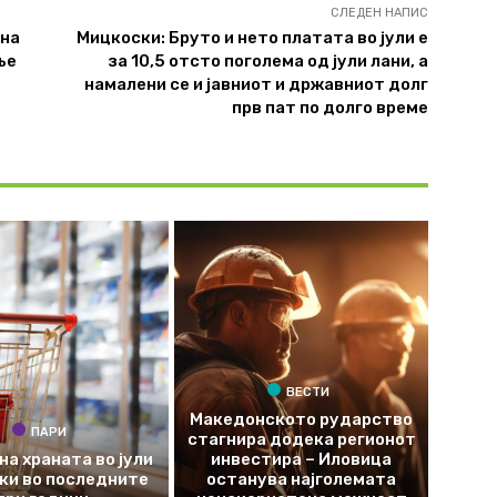
СЛЕДЕН НАПИС
чна
Мицкоски: Бруто и нето платата во јули е
ње
за 10,5 отсто поголема од јули лани, а
намалени се и јавниот и државниот долг
прв пат по долго време
ВЕСТИ
Македонското рударство
ПАРИ
стагнира додека регионот
на храната во јули
инвестира – Иловица
оки во последните
останува најголемата