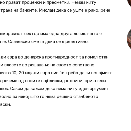
тно прават проценки и пресметки. Немам ниту
трана на банките. Мислам дека се уште е рано, рече
нкарскиот сектор има една друга логика-што е
те, Славевски смета дека се е реалтивно.
јади евра во денарска противредност за помал стан
е и влезете во решавање на своето сопствено
сто 10, 20 илјади евра вие ќе треба да ги позајмите
а речеме од своите најблиски, роднини, пријатели
шок. Сакам да кажам дека нема ниту еден аргумент
оволно за некој што го нема решено станбеното
вски.