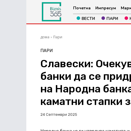
Почетна
Импресум
Марк
ВЕСТИ
ПАРИ
дома
Пари
ПАРИ
Славески: Очеку
банки да се при
на Народна банк
каматни стапки з
24 Септември 2025