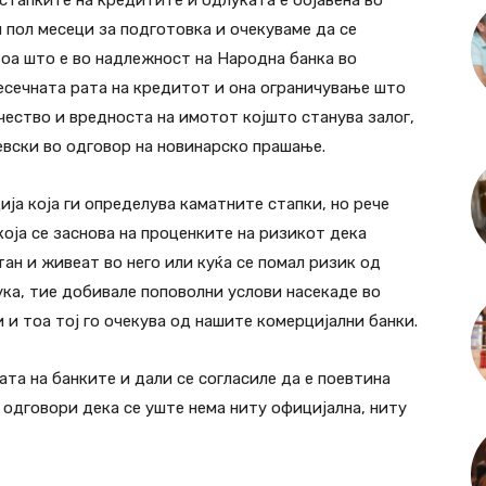
стапките на кредитите и одлуката е објавена во
 пол месеци за подготовка и очекуваме да се
тоа што е во надлежност на Народна банка во
есечната рата на кредитот и она ограничување што
чество и вредноста на имотот којшто станува залог,
евски во одговор на новинарско прашање.
ја која ги определува каматните стапки, но рече
која се заснова на проценките на ризикот дека
тан и живеат во него или куќа се помал ризик од
ука, тие добивале поповолни услови насекаде во
 и тоа тој го очекува од нашите комерцијални банки.
та на банките и дали се согласиле да е поевтина
 одговори дека се уште нема ниту официјална, ниту