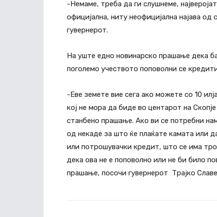
-Немаме, треба да ги слушнеме, највероја
официјална, ниту неофицијална најава од с
гувернерот.
На уште едно новинарско прашање дека ба
поголемо учеството поповолни се кредити
-Еве земете вие сега ако можете со 10 ил
кој не мора да биде во центарот на Скопј
станбено прашање. Ако ви се потребни наме
од некаде за што ќе плаќате камата или д
или потрошувачки кредит, што се има тро
дека ова не е поповолно или не би било п
прашање, посочи гувернерот Трајко Славе