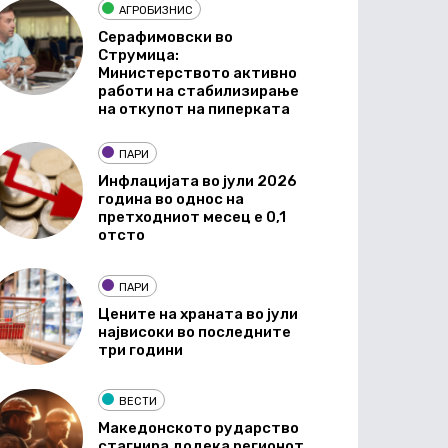
АГРОБИЗНИС
Серафимовски во
Струмица:
Министерството активно
работи на стабилизирање
на откупот на пиперката
ПАРИ
Инфлацијата во јули 2026
година во однос на
претходниот месец е 0,1
отсто
ПАРИ
Цените на храната во јули
највисоки во последните
три години
ВЕСТИ
Македонското рударство
стагнира додека регионот