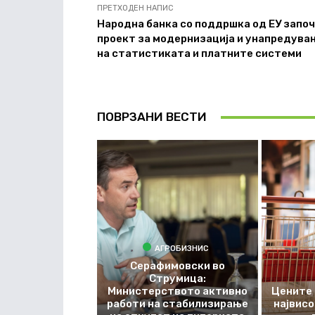
ПРЕТХОДЕН НАПИС
Народна банка со поддршка од ЕУ запо
проект за модернизација и унапредува
на статистиката и платните системи
ПОВРЗАНИ ВЕСТИ
АГРОБИЗНИС
Серафимовски во
Струмица:
Министерството активно
Цените 
работи на стабилизирање
највис