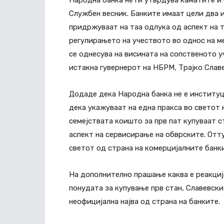
Народна банка не ги утврдува каматите и 
Службен весник. Банките имаат цели два и
придржуваат на таа одлука од аспект на 
регулирањето на учеството во однос на м
се однесува на висината на сопственото у
истакна гувернерот на НБРМ, Трајко Слав
Додаде дека Народна банка не е институци
дека укажуваат на една пракса во светот 
семејствата коишто за прв пат купуваат с
аспект на сервисирање на обврските. Отт
светот од страна на комерцијалните банки
На дополнително прашање каква е реакција
понудата за купување прв стан, Славевски
неофицијална најва од страна на банките.