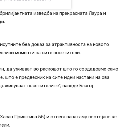
брилијантната изведба на прекрасната Лаура и
ди.
исутните беа доказ за атрактивноста на новото
енливи моменти за сите посетители.
ин, да уживаат во раскошот што го создадовме само
е, што е предвесник на сите идни настани на ова
 доживуваат посетителите“, наведе Благој
(Хасан Приштина 55) и отсега панатаму постојано ќе
тели.