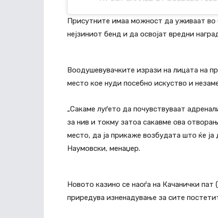
Присутните имаа можност да уживаат во 
нејзиниот бенд и да освојат вредни награ
Воодушевувачките изрази на лицата на пр
место кое нуди посебно искуство и незам
„Сакаме луѓето да почувствуваат адренал
за нив и токму затоа сакавме ова отворањ
место, да ја прикаже возбудата што ќе ја
Наумовски, менаџер.
Новото казино се наоѓа на Качанички пат 
приредува изненадување за сите постети