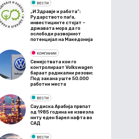
ВЕСТИ
„И Здравје и работа“:
Рударството паѓа,
инвестициите стојат –
државата мора да го
ослободи развојниот
потенцијал на Македонија
КОМПАНИИ
Семејствата кои го
контролираат Volkswagen
бараат радикални резови:
Под закана уште 50.000
работни места
ВЕСТИ
Саудиска Арабија првпат
од 1985 година не извезла
ниту еден барел нафта во
САД
ВЕСТИ