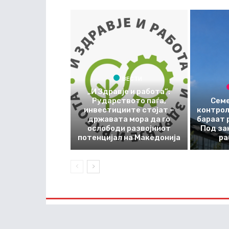
ВЕСТИ
„И Здравје и работа“:
Рударството паѓа,
Семе
инвестициите стојат –
контрол
државата мора да го
бараат 
ослободи развојниот
Под за
потенцијал на Македонија
ра