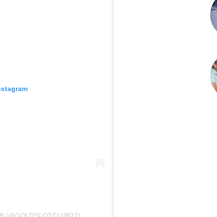
nstagram
UB (@GOLDSLOTCLUB77)