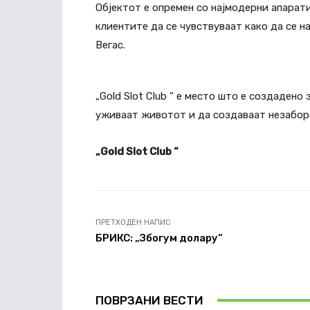
Објектот е опремен со најмодерни апарат
клиентите да се чувствуваат како да се н
Вегас.
„Gold Slot Club “ е место што е создадено
уживаат животот и да создаваат незабор
„Gold Slot Club “
ПРЕТХОДЕН НАПИС
БРИКС: „Збогум долару“
ПОВРЗАНИ ВЕСТИ