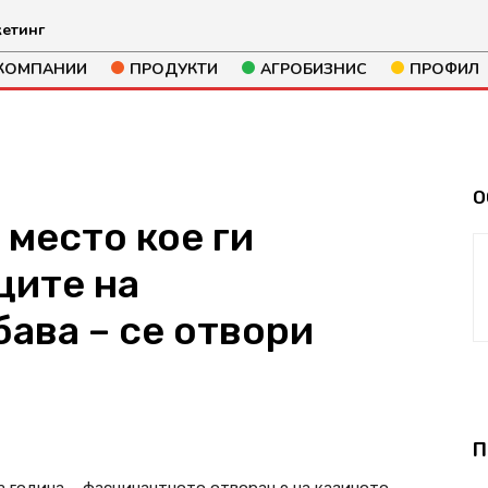
етинг
КОМПАНИИ
ПРОДУКТИ
АГРОБИЗНИС
ПРОФИЛ
О
 место кое ги
ците на
ава – се отвори
643
П