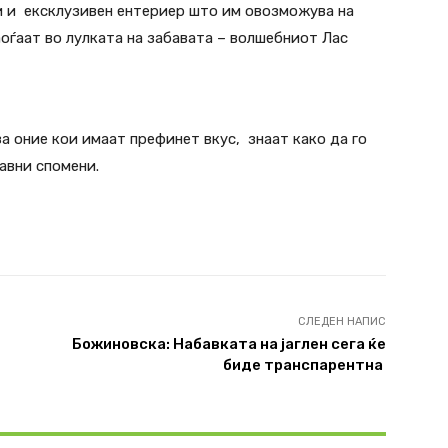
и и ексклузивен ентериер што им овозможува на
аоѓаат во лулката на забавата – волшебниот Лас
 за оние кои имаат префинет вкус, знаат како да го
авни спомени.
СЛЕДЕН НАПИС
Божиновска: Набавката на јаглен сега ќе
биде транспарентна