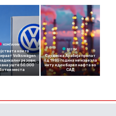
КОМПАНИИ
ВЕСТИ
јствата кои го
ираат Volkswagen
Саудиска Арабија првпат
радикални резови:
од 1985 година не извезла
кана уште 50.000
ниту еден барел нафта во
ботни места
САД