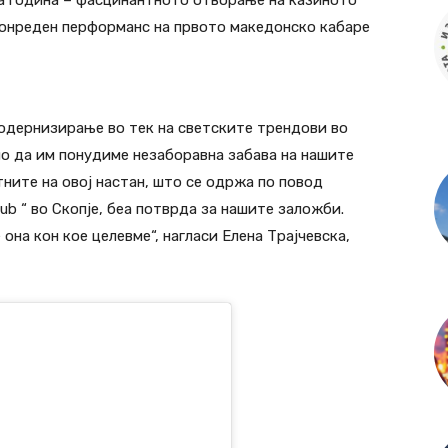
ваа година – фасцинантното отворање на казиното
извонреден перформанс на првото македонско кабаре
одернизирање во тек на светските трендови во
о да им понудиме незаборавна забава на нашите
ните на овој настан, што се одржа по повод
ub “ во Скопје, беа потврда за нашите заложби.
она кон кое целевме“, нагласи Елена Трајчевска,