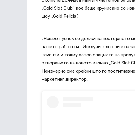
Скопје ја доживеа најмагичната ноќ за о
„Gold Slot Club“, кое беше крунисано со 
шоу „Gold Felicia“.
„Нашиот успех се должи на постојаното м
нашето работење. Исклучително ни е важн
клиенти и токму затоа овациите на присут
отворањето на новото казино „Gold Slot Cl
Неизмерно сме среќни што го постигнавме 
маркетинг директор.