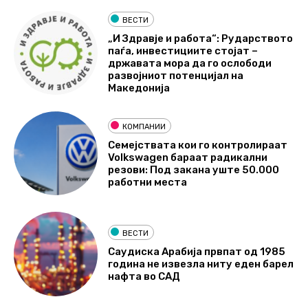
ВЕСТИ
„И Здравје и работа“: Рударството
паѓа, инвестициите стојат –
државата мора да го ослободи
развојниот потенцијал на
Македонија
КОМПАНИИ
Семејствата кои го контролираат
Volkswagen бараат радикални
резови: Под закана уште 50.000
работни места
ВЕСТИ
Саудиска Арабија првпат од 1985
година не извезла ниту еден барел
нафта во САД