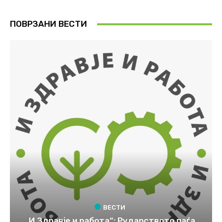
ПОВРЗАНИ ВЕСТИ
ВЕСТИ
„И Здравје и работа“: Рударството паѓа,