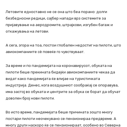
Летовите едноставно не се она што беа порано: долги
безбедносни редици, сајбер напади врз системите за
пријавување на аеродромите, штрајкови, изгубен багаж и
откажувања на летови.
А сега, згора на тоа, постои глобален недостиг на пилоти, што
авиокомпаниите сè повеќе го чувствуваат.
За време и по пандемијата на коронавирусот, обуката на
пилоти беше прекината бидејќи авиокомпаниите чекаа да
видат како пандемијата ќе влијае на туристичката
индустрија. Денес, кога воздушниот сообраќај се опоравува,
има застој во обуката и центрите за обука се борат да обучат
доволен број нови пилоти.
Во исто време, пандемијата беше причината зошто многу
постари пилоти неочекувано се пензионираа предвреме. А
многу други наскоро ќе се пензионираат, особено во Северна