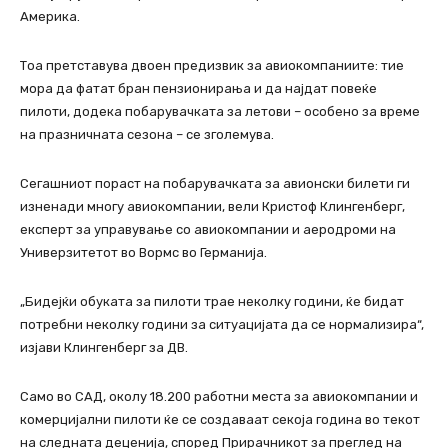
Америка.
Тоа претставува двоен предизвик за авиокомпаниите: тие
мора да фатат бран пензионирања и да најдат повеќе
пилоти, додека побарувачката за летови – особено за време
на празничната сезона – се зголемува.
Сегашниот пораст на побарувачката за авионски билети ги
изненади многу авиокомпании, вели Кристоф Клингенберг,
експерт за управување со авиокомпании и аеродроми на
Универзитетот во Вормс во Германија.
„Бидејќи обуката за пилоти трае неколку години, ќе бидат
потребни неколку години за ситуацијата да се нормализира“,
изјави Клингенберг за ДВ.
Само во САД, околу 18.200 работни места за авиокомпании и
комерцијални пилоти ќе се создаваат секоја година во текот
на следната деценија, според Прирачникот за преглед на