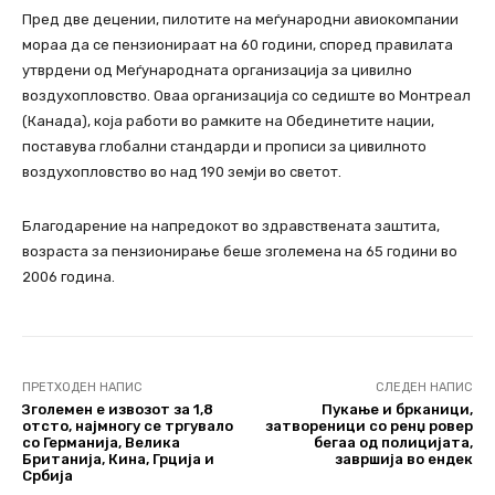
Пред две децении, пилотите на меѓународни авиокомпании
мораа да се пензионираат на 60 години, според правилата
утврдени од Меѓународната организација за цивилно
воздухопловство. Оваа организација со седиште во Монтреал
(Канада), која работи во рамките на Обединетите нации,
поставува глобални стандарди и прописи за цивилното
воздухопловство во над 190 земји во светот.
Благодарение на напредокот во здравствената заштита,
возраста за пензионирање беше зголемена на 65 години во
2006 година.
ПРЕТХОДЕН НАПИС
СЛЕДЕН НАПИС
Зголемен е извозот за 1,8
Пукање и брканици,
отсто, најмногу се тргувало
затвореници со ренџ ровер
со Германија, Велика
бегаа од полицијата,
Британија, Кина, Грција и
завршија во ендек
Србија