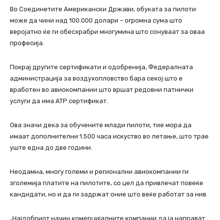
Во Соединетите Американски Држави, обуката за пилоти
може да чини над 100.000 долари – огромна сума што
веројатно ќе ги обесхрабри многумина што сонуваат за оваа
професија.
Покрај другите сертификати и одобренија, Федералната
администрација за воздухопловство бара секој што е
вработен во авиокомпании што вршат редовни патнички
услуги да има ATP сертификат.
Ова значи дека за обучените млади пилоти, тие мора да
имаат дополнителни 1.500 часа искуство во летање, што трае
уште една до две години.
Неодамна, многу големи и регионални авиокомпании ги
зголемија платите на пилотите, со цел да привлечат повеќе
кандидати, но и да ги задржат оние што веќе работат за нив.
„Најдобриот начин комерцијалните компании да ја направат