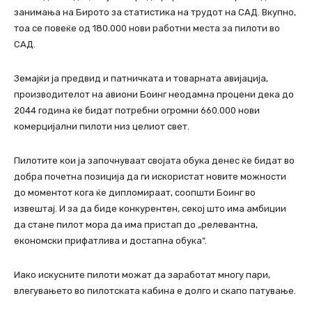
занимања на Бирото за статистика на трудот на САД. Вкупно,
тоа се повеќе од 180.000 нови работни места за пилоти во
САД.
Земајќи ја предвид и патничката и товарната авијација,
производителот на авиони Боинг неодамна процени дека до
2044 година ќе бидат потребни огромни 660.000 нови
комерцијални пилоти низ целиот свет.
Пилотите кои ја започнуваат својата обука денес ќе бидат во
добра почетна позиција да ги искористат новите можности
до моментот кога ќе дипломираат, соопшти Боинг во
извештај. И за да биде конкурентен, секој што има амбиции
да стане пилот мора да има пристап до „релевантна,
економски прифатлива и достапна обука“.
Иако искусните пилоти можат да заработат многу пари,
влегувањето во пилотската кабина е долго и скапо патување.