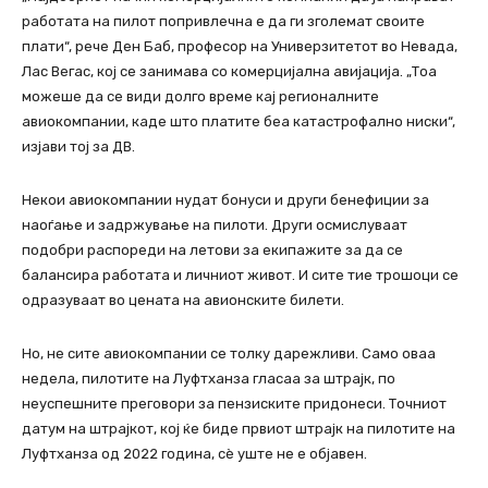
работата на пилот попривлечна е да ги зголемат своите
плати“, рече Ден Баб, професор на Универзитетот во Невада,
Лас Вегас, кој се занимава со комерцијална авијација. „Тоа
можеше да се види долго време кај регионалните
авиокомпании, каде што платите беа катастрофално ниски“,
изјави тој за ДВ.
Некои авиокомпании нудат бонуси и други бенефиции за
наоѓање и задржување на пилоти. Други осмислуваат
подобри распореди на летови за екипажите за да се
балансира работата и личниот живот. И сите тие трошоци се
одразуваат во цената на авионските билети.
Но, не сите авиокомпании се толку дарежливи. Само оваа
недела, пилотите на Луфтханза гласаа за штрајк, по
неуспешните преговори за пензиските придонеси. Точниот
датум на штрајкот, кој ќе биде првиот штрајк на пилотите на
Луфтханза од 2022 година, сè уште не е објавен.