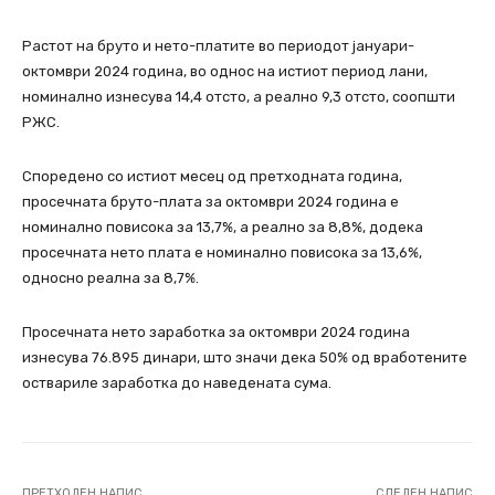
Растот на бруто и нето-платите во периодот јануари-
октомври 2024 година, во однос на истиот период лани,
номинално изнесува 14,4 отсто, а реално 9,3 отсто, соопшти
РЖС.
Споредено со истиот месец од претходната година,
просечната бруто-плата за октомври 2024 година е
номинално повисока за 13,7%, а реално за 8,8%, додека
просечната нето плата е номинално повисока за 13,6%,
односно реална за 8,7%.
Просечната нето заработка за октомври 2024 година
изнесува 76.895 динари, што значи дека 50% од вработените
оствариле заработка до наведената сума.
ПРЕТХОДЕН НАПИС
СЛЕДЕН НАПИС