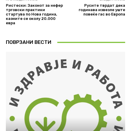
Ристески: Законот за нефер
Русите тврдат дека
трговски практики
годинава извезле уште
стартува по Нова година,
повеќе гас во Европа
казните се околу 20.000
евра
ПОВРЗАНИ ВЕСТИ