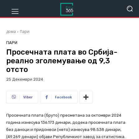
дома
Пари
ПАРИ
Просечната плата во Србија-
реално зголемување од 9,3
отсто
25 Декември 2024
450
Viber
Facebook
Просечната плата (бруто) пресметана за октомври 2024
година изнесува 136.173 динари, додека просечната плата
без даноци и придонеси (нето) изнесува 98.538 динари,
(49.269 денари) објави Републичкиот завод за статистика.