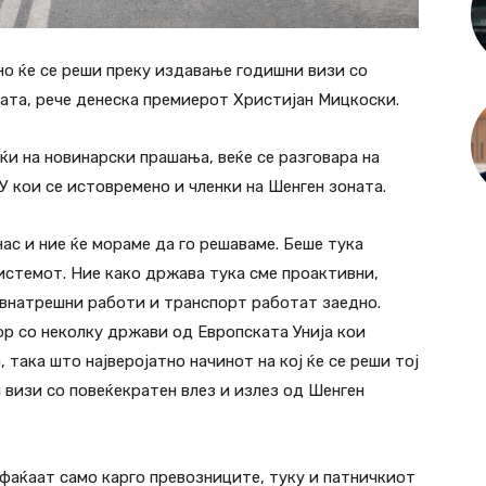
о ќе се реши преку издавање годишни визи со
ната, рече денеска премиерот Христијан Мицкоски.
и на новинарски прашања, веќе се разговара на
 кои се истовремено и членки на Шенген зоната.
ас и ние ќе мораме да го решаваме. Беше тука
системот. Ние како држава тука сме проактивни,
 внатрешни работи и транспорт работат заедно.
ор со неколку држави од Европската Унија кои
 така што најверојатно начинот на кој ќе се реши тој
 визи со повеќекратен влез и излез од Шенген
пфаќаат само карго превозниците, туку и патничкиот