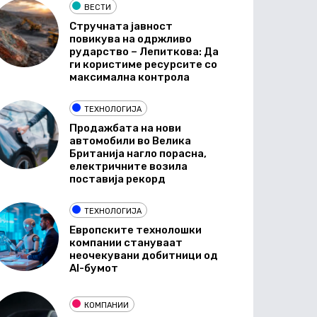
ВЕСТИ
Стручната јавност
повикува на одржливо
рударство – Лепиткова: Да
ги користиме ресурсите со
максимална контрола
ТЕХНОЛОГИЈА
Продажбата на нови
автомобили во Велика
Британија нагло порасна,
електричните возила
поставија рекорд
ТЕХНОЛОГИЈА
Европските технолошки
компании стануваат
неочекувани добитници од
AI-бумот
КОМПАНИИ