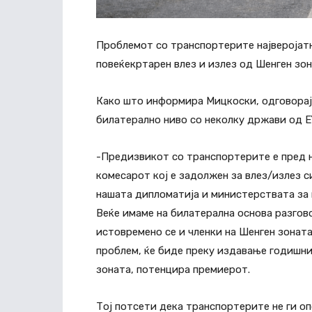
Проблемот со транспортерите најверојатн
повеќекртарен влез и излез од Шенген зо
Како што информира Мицкоски, одговорајќ
билатерално ниво со неколку држави од ЕУ
-Предизвикот со транспортерите е пред н
комесарот кој е задолжен за влез/излез 
нашата дипломатија и министерствата за
Веќе имаме на билатерална основа разгов
истовремено се и членки на Шенген зоната,
проблем, ќе биде преку издавање годишни
зоната, потенцира премиерот.
Тој потсети дека транспортерите не ги о