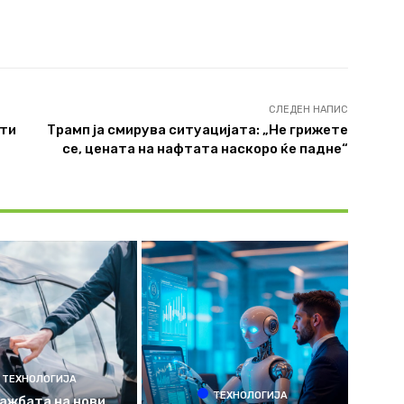
СЛЕДЕН НАПИС
сти
Трамп ја смирува ситуацијата: „Не грижете
се, цената на нафтата наскоро ќе падне“
ТЕХНОЛОГИЈА
ТЕХНОЛОГИЈА
ажбата на нови