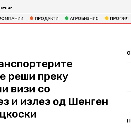
етинг
КОМПАНИИ
ПРОДУКТИ
АГРОБИЗНИС
ПРОФИЛ
О
анспортерите
се реши преку
и визи со
ез и излез од Шенген
ицкоски
П
167