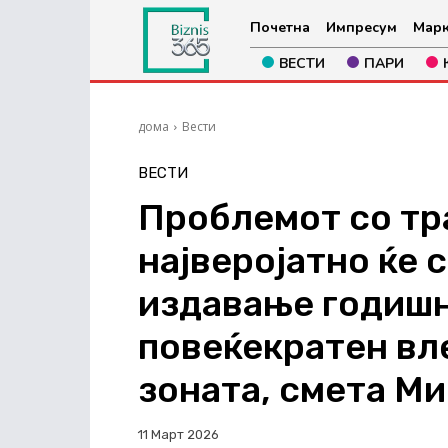
Почетна
Импресум
Марк
ВЕСТИ
ПАРИ
дома
Вести
ВЕСТИ
Проблемот со тр
најверојатно ќе 
издавање годишн
повеќекратен вл
зоната, смета М
11 Март 2026