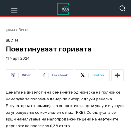
дома
Вести
ВЕСТИ
Поевтинуваат горивата
11 Март 2024
851
Viber
Facebook
Twitter
Цената на дизелот и на бензините од ноќеска на полноќ се
намалува за половина денар по литар, одлучи денеска
Регулаторната комисија за енергетика, водни услуги и услуги
за управување со комунален отпад (РКЕ). Со одлуката се
врши намалување на малопродажните цени на нафтените
деривати во просек за 0,38 отсто.