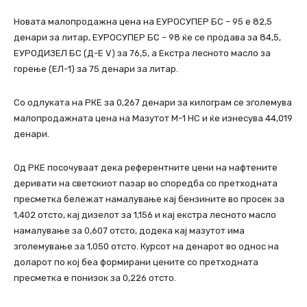
Новата малопродажна цена на ЕУРОСУПЕР БС – 95 е 82,5
денари за литар, ЕУРОСУПЕР БС – 98 ќе се продава за 84,5,
ЕУРОДИЗЕЛ БС (Д-Е V) за 76,5, а Екстра лесното масло за
горење (ЕЛ-1) за 75 денари за литар.
Со одлуката на РКЕ за 0,267 денари за килограм се зголемува
малопродажната цена на Мазутот М-1 НС и ќе изнесува 44,019
денари.
Од РКЕ посочуваат дека референтните цени на нафтените
деривати на светскиот пазар во споредба со претходната
пресметка бележат намалување кај бензините во просек за
1,402 отсто, кај дизелот за 1,156 и кај екстра лесното масло
намалување за 0,607 отсто, додека кај мазутот има
зголемување за 1,050 отсто. Курсот на денарот во однос на
доларот по кој беа формирани цените со претходната
пресметка е понизок за 0,226 отсто.