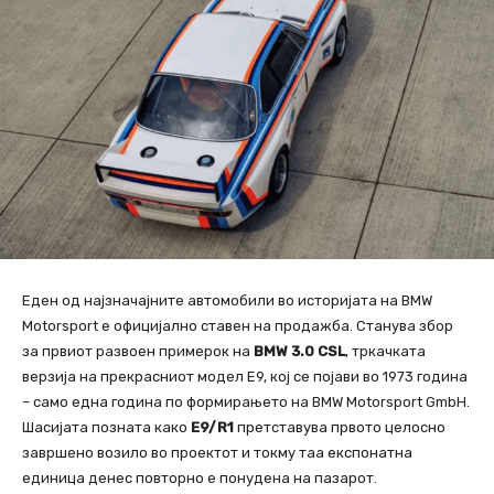
Еден од најзначајните автомобили во историјата на BMW
Motorsport е официјално ставен на продажба. Станува збор
за првиот развоен примерок на
BMW 3.0 CSL
, тркачката
верзија на прекрасниот модел E9, кој се појави во 1973 година
– само една година по формирањето на BMW Motorsport GmbH.
Шасијата позната како
E9/R1
претставува првото целосно
завршено возило во проектот и токму таа експонатна
единица денес повторно е понудена на пазарот.