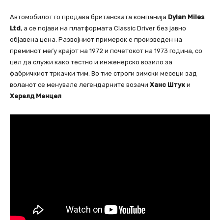
Автомобилот го продава британската компанија
Dylan Miles
Ltd
, а се појави на платформата Classic Driver без јавно
објавена цена. Развојниот примерок е произведен на
преминот меѓу крајот на 1972 и почетокот на 1973 година, со
цел да служи како тестно и инженерско возило за
фабричкиот тркачки тим. Во тие строги зимски месеци зад
воланот се менувале легендарните возачи
Ханс Штук
и
Харалд Менцел
.