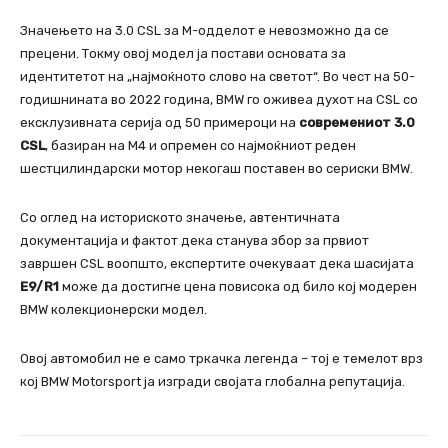
Значењето на 3.0 CSL за М-одделот е невозможно да се
прецени. Токму овој модел ја постави основата за
идентитетот на „најмоќното слово на светот“. Во чест на 50-
годишнината во 2022 година, BMW го оживеа духот на CSL со
ексклузивната серија од 50 примероци на
современиот 3.0
CSL
, базиран на M4 и опремен со најмоќниот реден
шестцилиндарски мотор некогаш поставен во сериски BMW.
Со оглед на историското значење, автентичната
документација и фактот дека станува збор за првиот
завршен CSL воопшто, експертите очекуваат дека шасијата
E9/R1
може да достигне цена повисока од било кој модерен
BMW колекционерски модел.
Овој автомобил не е само тркачка легенда – тој е темелот врз
кој BMW Motorsport ја изгради својата глобална репутација.