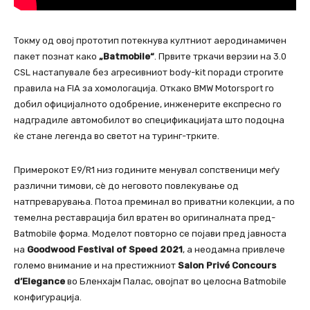
Токму од овој прототип потекнува култниот аеродинамичен
пакет познат како
„Batmobile“
. Првите тркачи верзии на 3.0
CSL настапувале без агресивниот body-kit поради строгите
правила на FIA за хомологација. Откако BMW Motorsport го
добил официјалното одобрение, инженерите експресно го
надградиле автомобилот во спецификацијата што подоцна
ќе стане легенда во светот на туринг-трките.
Примерокот E9/R1 низ годините менувал сопственици меѓу
различни тимови, сè до неговото повлекување од
натпреварувања. Потоа преминал во приватни колекции, а по
темелна реставрација бил вратен во оригиналната пред-
Batmobile форма. Моделот повторно се појави пред јавноста
на
Goodwood Festival of Speed 2021
, а неодамна привлече
големо внимание и на престижниот
Salon Privé Concours
d’Elegance
во Бленхајм Палас, овојпат во целосна Batmobile
конфигурација.