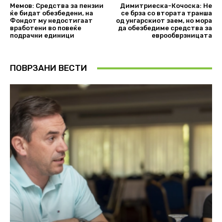
Мемов: Средства за пензии
Димитриеска-Кочоска: Не
ќе бидат обезбедени, на
се брза со втората транша
Фондот му недостигаат
од унгарскиот заем, но мора
вработени во повеќе
да обезбедиме средства за
подрачни единици
еврообврзницата
ПОВРЗАНИ ВЕСТИ