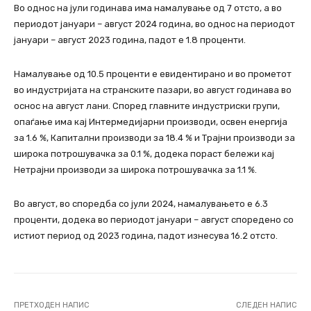
Во однос на јули годинава има намалување од 7 отсто, а во
периодот јануари – август 2024 година, во однос на периодот
јануари – август 2023 година, падот е 1.8 проценти.
Намалување од 10.5 проценти е евидентирано и во прометот
во индустријата на странските пазари, во август годинава во
оснос на август лани. Според главните индустриски групи,
опаѓање има кај Интермедијарни производи, освен енергија
за 1.6 %, Капитални производи за 18.4 % и Tрајни производи за
широка потрошувачка за 0.1 %, додека пораст бележи кај
Нетрајни производи за широка потрошувачка за 1.1 %.
Во август, во споредба со јули 2024, намалувањето е 6.3
проценти, додека во периодот јануари – август споредено со
истиот период од 2023 година, падот изнесува 16.2 отсто.
ПРЕТХОДЕН НАПИС
СЛЕДЕН НАПИС