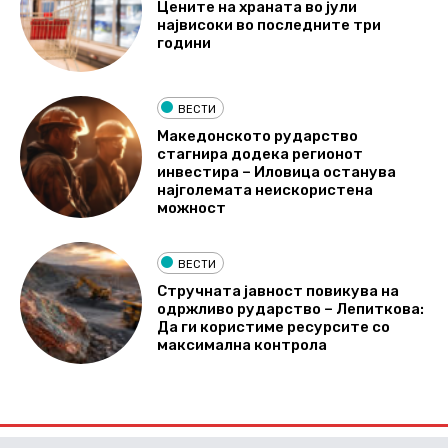
Цените на храната во јули
највисоки во последните три
години
ВЕСТИ
Македонското рударство
стагнира додека регионот
инвестира – Иловица останува
најголемата неискористена
можност
ВЕСТИ
Стручната јавност повикува на
одржливо рударство – Лепиткова:
Да ги користиме ресурсите со
максимална контрола