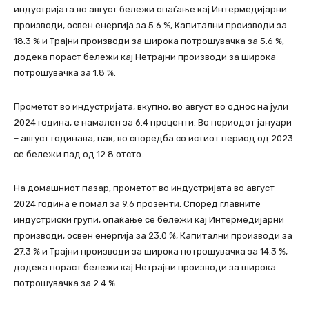
индустријата во август бележи опаѓање кај Интермедијарни
производи, освен енергија за 5.6 %, Капитални производи за
18.3 % и Tрајни производи за широка потрошувачка за 5.6 %,
додека пораст бележи кај Нетрајни производи за широка
потрошувачка за 1.8 %.
Прометот во индустријата, вкупно, во август во однос на јули
2024 година, е намален за 6.4 проценти. Во периодот јануари
– август годинава, пак, во споредба со истиот период од 2023
се бележи пад од 12.8 отсто.
На домашниот пазар, прометот во индустријата во август
2024 година е помал за 9.6 прозенти. Според главните
индустриски групи, опаќање се бележи кај Интермедијарни
производи, освен енергија за 23.0 %, Капитални производи за
27.3 % и Tрајни производи за широка потрошувачка за 14.3 %,
додека пораст бележи кај Нетрајни производи за широка
потрошувачка за 2.4 %.