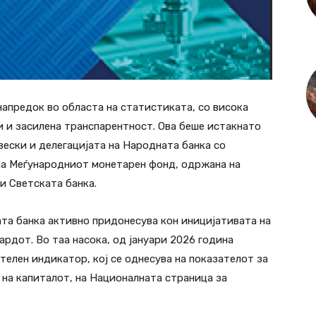
апредок во областа на статистиката, со висока
 и засилена транспарентност. Ова беше истакнато
вески и делегацијата на Народната банка со
на Меѓународниот монетарен фонд, одржана на
и Светската банка.
та банка активно придонесува кон иницијативата на
дот. Во таа насока, од јануари 2026 година
телен индикатор, кој се однесува на показателот за
 на капиталот, на Националната страница за