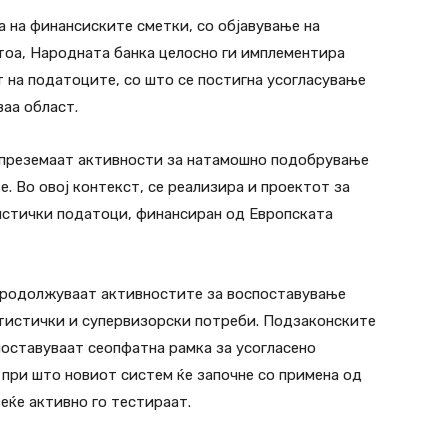
а на финансиските сметки, со објавување на
тоа, Народната банка целосно ги имплементира
 на податоците, со што се постигна усогласување
ваа област.
 преземаат активности за натамошно подобрување
. Во овој контекст, се реализира и проектот за
истички податоци, финансиран од Европската
продолжуваат активностите за воспоставување
атистички и супервизорски потреби. Подзаконските
поставуваат сеопфатна рамка за усогласено
при што новиот систем ќе започне со примена од
еќе активно го тестираат.