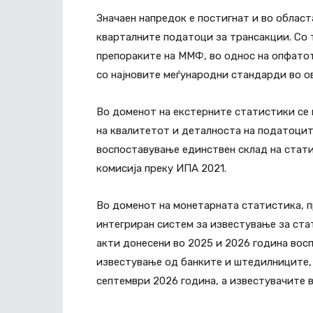
Значаен напредок е постигнат и во област
кварталните податоци за трансакции. Со 
препораките на ММФ, во однос на опфатот
со најновите меѓународни стандарди во о
Во доменот на екстерните статистики се
на квалитетот и деталноста на податоците
воспоставување единствен склад на стат
комисија преку ИПА 2021.
Во доменот на монетарната статистика, 
интегриран систем за известување за ст
акти донесени во 2025 и 2026 година вос
известување од банките и штедилниците, 
септември 2026 година, а известувачите в