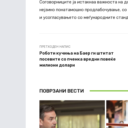
Соговорниците ја истакнаа важноста на д
нејзино понатамошно продлабочување, со
и усогласувањето со меѓународните стан
ПРЕТХОДЕН НАПИС
Роботи кучиња на Баер ги штитат
посевите со пченка вредни повеќе
милиони долари
ПОВРЗАНИ ВЕСТИ