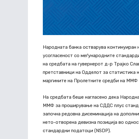
Народната банка остварува континуиран н
усогласеност со меѓународните стандарди
на средбата на гувернерот д-р Трајко Сла
претставници на Одделот за статистика 
маргините на Пролетните средби на ММФ 
На средбата беше нагласено дека Народна
ММФ за проширување на СДДС плус стандар
започна редовна дисеминација на дополни
нето-отворена девизна позиција во однос
стандардни податоци (NSDP).