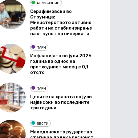
АГРОБИЗНИС
Серафимовски во
Струмица:
Министерството активно
работи на стабилизирање
на откупот на пиперката
ПАРИ
Инфлацијата во јули 2026
година во однос на
претходниот месец е 0,1
отсто
ПАРИ
Цените на храната во јули
највисоки во последните
три години
ВЕСТИ
Македонското рударство
стагнира додека регионот